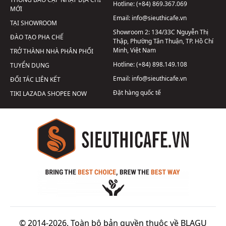
Hotline:
(+84) 869.367.069
MỚI
Email:
info@sieuthicafe.vn
TẠI SHOWROOM
Showroom 2:
134/33C Nguyễn Thị
ĐÀO TẠO PHA CHẾ
Thập, Phường Tân Thuận, TP. Hồ Chí
Minh, Việt Nam
TRỞ THÀNH NHÀ PHÂN PHỐI
Hotline:
(+84) 898.149.108
TUYỂN DỤNG
Email:
info@sieuthicafe.vn
ĐỐI TÁC LIÊN KẾT
Đặt hàng quốc tế
TIKI
LAZADA
SHOPEE
NOW
© 2014-2026. Toàn bộ bản quyền thuộc về BLAGU