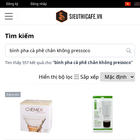
🇻🇳
🇺🇸
Đăng ký
Đăng nhập
Tìm kiếm
Tìm thấy 557 kết quả cho
"bình pha cà phê chân không pressoco"
Hiển thị bộ lọc
Sắp xếp
Đặt trước