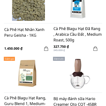
Cà Phê Blagu Hạt Đã Rang
Cà Phê Hạt Nhân Xanh
, Arabica Cầu Đất , Medium
Peru Geisha - 1KG
Roast, 500g
327.750 ₫
1.450.000 ₫
345.000 ₫
Giảm giá
Đặt trước
Cà Phê Blagu Hạt Rang,
Bộ máy đánh sữa Hario
Guru Blend 1, Medium-
Creamer Qto CQT -45BR