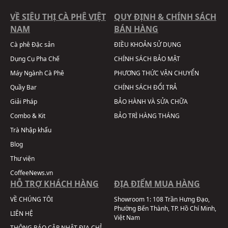
VỀ SIÊU THỊ CÀ PHÊ VIỆT
QUY ĐỊNH & CHÍNH SÁCH
NAM
BÁN HÀNG
Cà phê Đặc sản
ĐIỀU KHOẢN SỬ DỤNG
Dụng Cụ Pha Chế
CHÍNH SÁCH BẢO MẬT
Máy Ngành Cà Phê
PHƯƠNG THỨC VẬN CHUYỂN
Quầy Bar
CHÍNH SÁCH ĐỔI TRẢ
Giải Pháp
BẢO HÀNH VÀ SỬA CHỮA
Combo & Kit
BẢO TRÌ HÀNG THÁNG
Trà Nhập khẩu
Blog
Thư viện
CoffeeNews.vn
HỖ TRỢ KHÁCH HÀNG
ĐỊA ĐIỂM MUA HÀNG
VỀ CHÚNG TÔI
Showroom 1:
108 Trần Hưng Đạo,
Phường Bến Thành, TP. Hồ Chí Minh,
LIÊN HỆ
Việt Nam
THÔNG BÁO CẬP NHẬT ĐỊA CHỈ