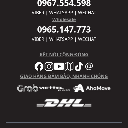
0967.554.598
VIBER | WHATSAPP | WECHAT
Wholesale
0965.147.773
VIBER | WHATSAPP | WECHAT
KẾT NỐI CỘNG ĐỒNG
GIAO HÀNG ĐẢM BẢO, NHANH CHÓNG