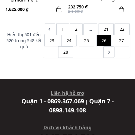
Chanchamayo - Medium
232.750 ₫
1.625.000 ₫
245.000 ₫
-250g
1
2
...
21
22
Hiển thị
501
đến
520
trong
548
kết
23
24
25
26
27
quả
28
Liên hệ hỗ trợ
Quận 1 - 0869.367.069
Quận 7 -
|
0898.149.108
Dịch vụ khách hàng