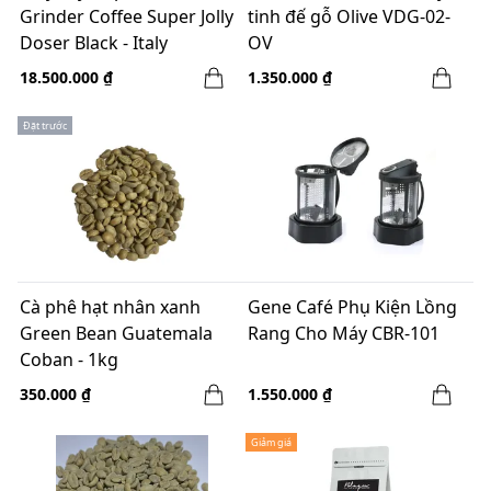
Grinder Coffee Super Jolly
tinh đế gỗ Olive VDG-02-
Doser Black - Italy
OV
18.500.000 ₫
1.350.000 ₫
Đặt trước
Cà phê hạt nhân xanh
Gene Café Phụ Kiện Lồng
Green Bean Guatemala
Rang Cho Máy CBR-101
Coban - 1kg
350.000 ₫
1.550.000 ₫
Giảm giá