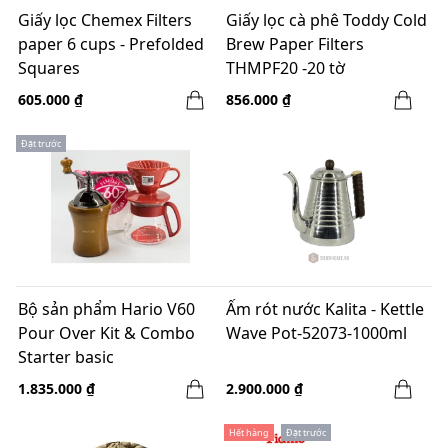
Giấy lọc Chemex Filters
Giấy lọc cà phê Toddy Cold
paper 6 cups - Prefolded
Brew Paper Filters
Squares
THMPF20 -20 tờ
605.000 ₫
856.000 ₫
Đặt trước
Bộ sản phẩm Hario V60
Ấm rót nước Kalita - Kettle
Pour Over Kit & Combo
Wave Pot-52073-1000ml
Starter basic
1.835.000 ₫
2.900.000 ₫
Hết hàng
Đặt trước