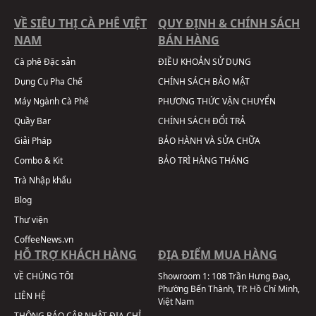
VỀ SIÊU THỊ CÀ PHÊ VIỆT
QUY ĐỊNH & CHÍNH SÁCH
NAM
BÁN HÀNG
Cà phê Đặc sản
ĐIỀU KHOẢN SỬ DỤNG
Dụng Cụ Pha Chế
CHÍNH SÁCH BẢO MẬT
Máy Ngành Cà Phê
PHƯƠNG THỨC VẬN CHUYỂN
Quầy Bar
CHÍNH SÁCH ĐỔI TRẢ
Giải Pháp
BẢO HÀNH VÀ SỬA CHỮA
Combo & Kit
BẢO TRÌ HÀNG THÁNG
Trà Nhập khẩu
Blog
Thư viện
CoffeeNews.vn
HỖ TRỢ KHÁCH HÀNG
ĐỊA ĐIỂM MUA HÀNG
VỀ CHÚNG TÔI
Showroom 1:
108 Trần Hưng Đạo,
Phường Bến Thành, TP. Hồ Chí Minh,
LIÊN HỆ
Việt Nam
THÔNG BÁO CẬP NHẬT ĐỊA CHỈ