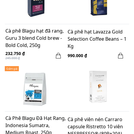
Cà phê Blagu hạt đã rang,
Cà phê hạt Lavazza Gold
Guru 3 blend Cold brew -
Selection Coffee Beans – 1
Bold Cold, 250g
Kg
232.750 ₫
990.000 ₫
245.000 ₫
Giảm giá
Cà Phê Blagu Đã Hạt Rang,
Cà phê viên nén Carraro
Indonesia Sumatra,
capsule Ristretto 10 viên
Medium Roast, 250g
NESPRESSO® (80R+20A)