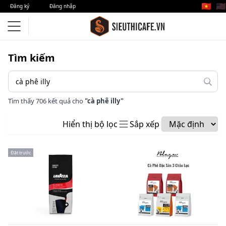
🇻🇳
🇺🇸
Đăng ký
Đăng nhập
Tìm kiếm
Tìm thấy 706 kết quả cho
"cà phê illy"
Hiển thị bộ lọc
Sắp xếp
Đặt trước