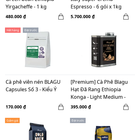
Yirgacheffe - 1 kg
Espresso - 6 gói x 1kg
Whole bean
480.000 ₫
5.700.000 ₫
Hết hàng
Đặt trước
Cà phê viên nén BLAGU
[Premium] Cà Phê Blagu
Capsules Số 3 - Kiểu Ý
Hạt Đã Rang Ethiopia
Konga - Light Medium -
250g
170.000 ₫
395.000 ₫
Giảm giá
Đặt trước