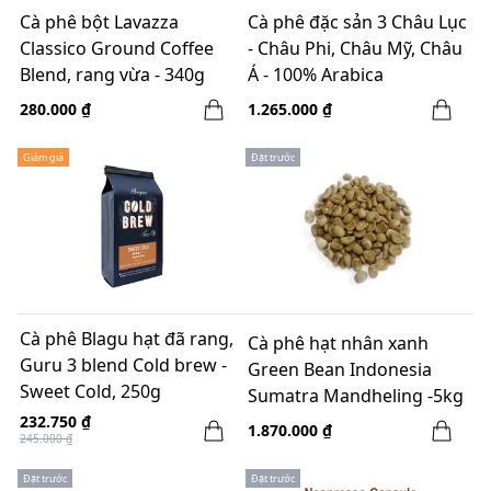
Cà phê bột Lavazza
Cà phê đặc sản 3 Châu Lục
Classico Ground Coffee
- Châu Phi, Châu Mỹ, Châu
Blend, rang vừa - 340g
Á - 100% Arabica
280.000 ₫
1.265.000 ₫
Giảm giá
Đặt trước
Cà phê Blagu hạt đã rang,
Cà phê hạt nhân xanh
Guru 3 blend Cold brew -
Green Bean Indonesia
Sweet Cold, 250g
Sumatra Mandheling -5kg
232.750 ₫
1.870.000 ₫
245.000 ₫
Đặt trước
Đặt trước