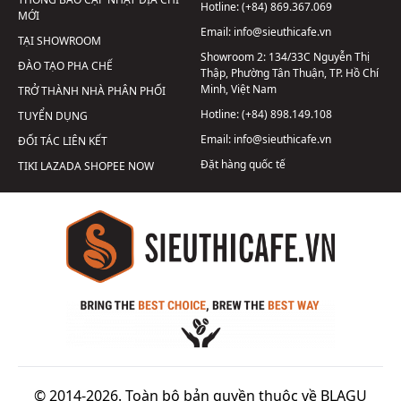
Hotline:
(+84) 869.367.069
MỚI
Email:
info@sieuthicafe.vn
TẠI SHOWROOM
Showroom 2:
134/33C Nguyễn Thị
ĐÀO TẠO PHA CHẾ
Thập, Phường Tân Thuận, TP. Hồ Chí
Minh, Việt Nam
TRỞ THÀNH NHÀ PHÂN PHỐI
Hotline:
(+84) 898.149.108
TUYỂN DỤNG
Email:
info@sieuthicafe.vn
ĐỐI TÁC LIÊN KẾT
Đặt hàng quốc tế
TIKI
LAZADA
SHOPEE
NOW
© 2014-2026. Toàn bộ bản quyền thuộc về BLAGU