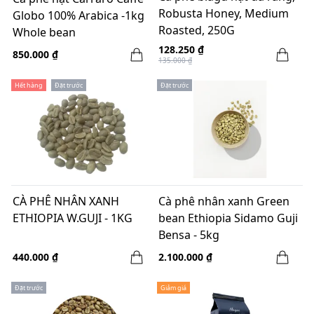
Robusta Honey, Medium
Globo 100% Arabica -1kg
Roasted, 250G
Whole bean
128.250 ₫
850.000 ₫
135.000 ₫
Hết hàng
Đặt trước
Đặt trước
CÀ PHÊ NHÂN XANH
Cà phê nhân xanh Green
ETHIOPIA W.GUJI - 1KG
bean Ethiopia Sidamo Guji
Bensa - 5kg
440.000 ₫
2.100.000 ₫
Đặt trước
Giảm giá