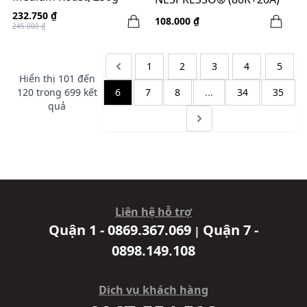
232.750 ₫
108.000 ₫
245.000 ₫
1
2
3
4
5
Hiển thị
101
đến
120
trong
699
kết
6
7
8
...
34
35
quả
Liên hệ hỗ trợ
Quận 1 - 0869.367.069
Quận 7 -
|
0898.149.108
Dịch vụ khách hàng