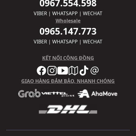
0967.554.598
VIBER | WHATSAPP | WECHAT
Wholesale
0965.147.773
VIBER | WHATSAPP | WECHAT
KẾT NỐI CỘNG ĐỒNG
GIAO HÀNG ĐẢM BẢO, NHANH CHÓNG