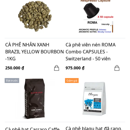
CÀ PHÊ NHÂN XANH
Cà phê viên nén ROMA
BRAZIL YELLOW BOURBON
Combo CAPSULES -
-1KG
Switzerland - 50 viên
250.000 ₫
975.000 ₫
Đặt trước
Giảm giá
Cà phê blagu hạt đã rang,
Cà phê hạt Carraro Caffe