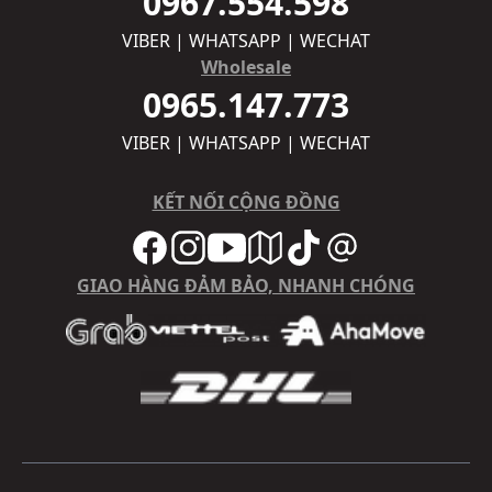
0967.554.598
VIBER | WHATSAPP | WECHAT
Wholesale
0965.147.773
VIBER | WHATSAPP | WECHAT
KẾT NỐI CỘNG ĐỒNG
GIAO HÀNG ĐẢM BẢO, NHANH CHÓNG