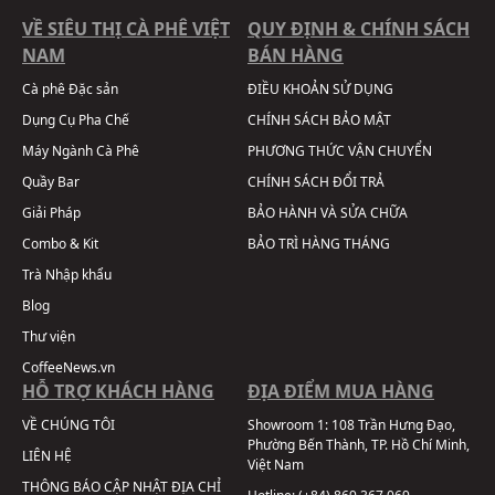
VỀ SIÊU THỊ CÀ PHÊ VIỆT
QUY ĐỊNH & CHÍNH SÁCH
NAM
BÁN HÀNG
Cà phê Đặc sản
ĐIỀU KHOẢN SỬ DỤNG
Dụng Cụ Pha Chế
CHÍNH SÁCH BẢO MẬT
Máy Ngành Cà Phê
PHƯƠNG THỨC VẬN CHUYỂN
Quầy Bar
CHÍNH SÁCH ĐỔI TRẢ
Giải Pháp
BẢO HÀNH VÀ SỬA CHỮA
Combo & Kit
BẢO TRÌ HÀNG THÁNG
Trà Nhập khẩu
Blog
Thư viện
CoffeeNews.vn
HỖ TRỢ KHÁCH HÀNG
ĐỊA ĐIỂM MUA HÀNG
VỀ CHÚNG TÔI
Showroom 1:
108 Trần Hưng Đạo,
Phường Bến Thành, TP. Hồ Chí Minh,
LIÊN HỆ
Việt Nam
THÔNG BÁO CẬP NHẬT ĐỊA CHỈ