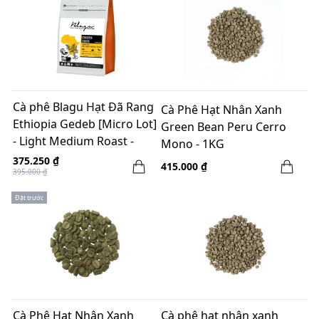
Cà phê Blagu Hạt Đã Rang
Cà Phê Hạt Nhân Xanh
Ethiopia Gedeb [Micro Lot]
Green Bean Peru Cerro
- Light Medium Roast -
Mono - 1KG
250g
375.250 ₫
415.000 ₫
395.000 ₫
Đặt trước
Cà Phê Hạt Nhân Xanh
Cà phê hạt nhân xanh