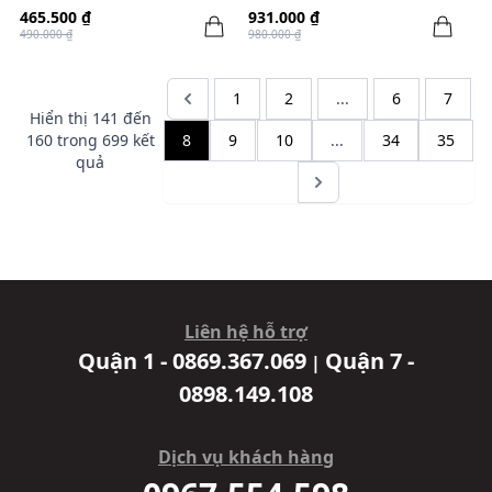
465.500 ₫
931.000 ₫
490.000 ₫
980.000 ₫
1
2
...
6
7
Hiển thị
141
đến
160
trong
699
kết
8
9
10
...
34
35
quả
Liên hệ hỗ trợ
Quận 1 - 0869.367.069
Quận 7 -
|
0898.149.108
Dịch vụ khách hàng