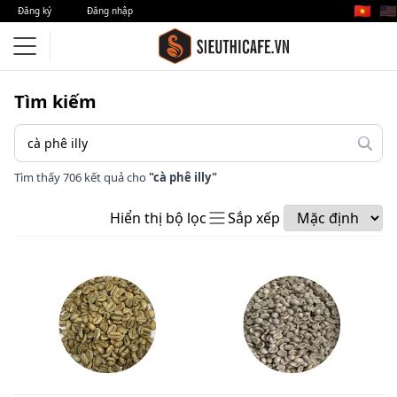
🇻🇳
🇺🇸
Đăng ký
Đăng nhập
Tìm kiếm
Tìm thấy 706 kết quả cho
"cà phê illy"
Hiển thị bộ lọc
Sắp xếp