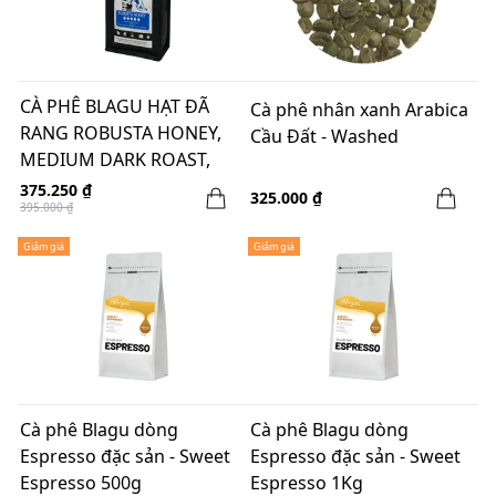
CÀ PHÊ BLAGU HẠT ĐÃ
Cà phê nhân xanh Arabica
RANG ROBUSTA HONEY,
Cầu Đất - Washed
MEDIUM DARK ROAST,
1KG
375.250 ₫
325.000 ₫
395.000 ₫
Giảm giá
Giảm giá
Cà phê Blagu dòng
Cà phê Blagu dòng
Espresso đặc sản - Sweet
Espresso đặc sản - Sweet
Espresso 500g
Espresso 1Kg