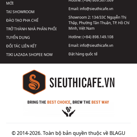
Hotline:
(+84) 869.367.069
MỚI
Email:
info@sieuthicafe.vn
TẠI SHOWROOM
Showroom 2:
134/33C Nguyễn Thị
ĐÀO TẠO PHA CHẾ
Thập, Phường Tân Thuận, TP. Hồ Chí
Minh, Việt Nam
TRỞ THÀNH NHÀ PHÂN PHỐI
Hotline:
(+84) 898.149.108
TUYỂN DỤNG
Email:
info@sieuthicafe.vn
ĐỐI TÁC LIÊN KẾT
Đặt hàng quốc tế
TIKI
LAZADA
SHOPEE
NOW
© 2014-2026. Toàn bộ bản quyền thuộc về BLAGU