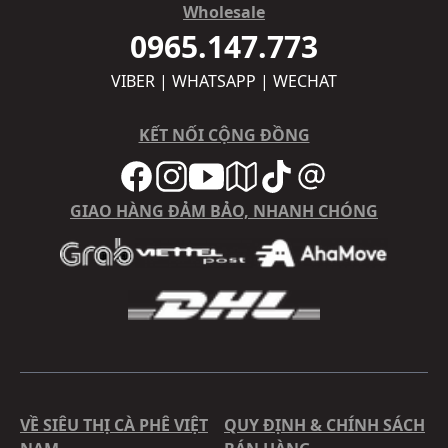
Wholesale
0965.147.773
VIBER | WHATSAPP | WECHAT
KẾT NỐI CỘNG ĐỒNG
GIAO HÀNG ĐẢM BẢO, NHANH CHÓNG
VỀ SIÊU THỊ CÀ PHÊ VIỆT
QUY ĐỊNH & CHÍNH SÁCH