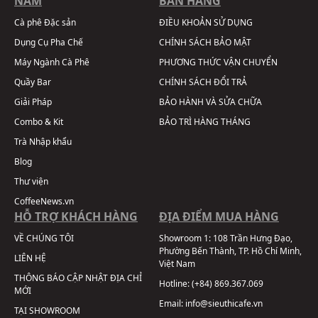
NAM
BÁN HÀNG
Cà phê Đặc sản
ĐIỀU KHOẢN SỬ DỤNG
Dụng Cụ Pha Chế
CHÍNH SÁCH BẢO MẬT
Máy Ngành Cà Phê
PHƯƠNG THỨC VẬN CHUYỂN
Quầy Bar
CHÍNH SÁCH ĐỔI TRẢ
Giải Pháp
BẢO HÀNH VÀ SỬA CHỮA
Combo & Kit
BẢO TRÌ HÀNG THÁNG
Trà Nhập khẩu
Blog
Thư viện
CoffeeNews.vn
HỖ TRỢ KHÁCH HÀNG
ĐỊA ĐIỂM MUA HÀNG
VỀ CHÚNG TÔI
Showroom 1:
108 Trần Hưng Đạo,
Phường Bến Thành, TP. Hồ Chí Minh,
LIÊN HỆ
Việt Nam
THÔNG BÁO CẬP NHẬT ĐỊA CHỈ
Hotline:
(+84) 869.367.069
MỚI
Email:
info@sieuthicafe.vn
TẠI SHOWROOM