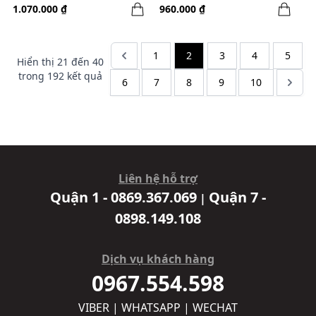
1.070.000 ₫
960.000 ₫
1
2
3
4
5
Hiển thị
21
đến
40
trong
192
kết quả
6
7
8
9
10
Liên hệ hỗ trợ
Quận 1 - 0869.367.069
Quận 7 -
|
0898.149.108
Dịch vụ khách hàng
0967.554.598
VIBER | WHATSAPP | WECHAT