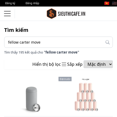
🇻🇳
🇺🇸
Đăng ký
Đăng nhập
Tìm kiếm
Tìm thấy 195 kết quả cho
"fellow carter move"
Hiển thị bộ lọc
Sắp xếp
Đặt trước