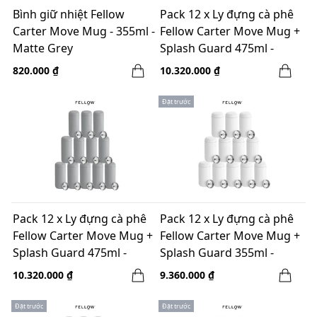
Bình giữ nhiệt Fellow
Pack 12 x Ly đựng cà phê
Carter Move Mug - 355ml -
Fellow Carter Move Mug +
Matte Grey
Splash Guard 475ml -
Warm Pink
820.000 ₫
10.320.000 ₫
Đặt trước
Pack 12 x Ly đựng cà phê
Pack 12 x Ly đựng cà phê
Fellow Carter Move Mug +
Fellow Carter Move Mug +
Splash Guard 475ml -
Splash Guard 355ml -
Matte Grey
Matte White
10.320.000 ₫
9.360.000 ₫
Đặt trước
Đặt trước