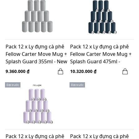
Pack 12 x Ly đựng cà phê
Pack 12 x Ly đựng cà phê
Fellow Carter Move Mug +
Fellow Carter Move Mug +
Splash Guard 355ml - New
Splash Guard 475ml -
Gray
Stone Blue
9.360.000 ₫
10.320.000 ₫
Đặt trước
Đặt trước
Pack 12 x Ly đựng cà phê
Pack 12 x Ly đựng cà phê