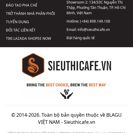
Showroom 2:
134/33C Nguyễn Thị
ĐÀO TẠO PHA CHẾ
Thập, Phường Tân Thuận, TP. Hồ Chí
Minh, Việt Nam
TRỞ THÀNH NHÀ PHÂN PHỐI
Hotline:
(+84) 898.149.108
TUYỂN DỤNG
Email:
info@sieuthicafe.vn
ĐỐI TÁC LIÊN KẾT
Đặt hàng quốc tế
TIKI
LAZADA
SHOPEE
NOW
© 2014-2026. Toàn bộ bản quyền thuộc về BLAGU
VIỆT NAM -
Sieuthicafe.vn