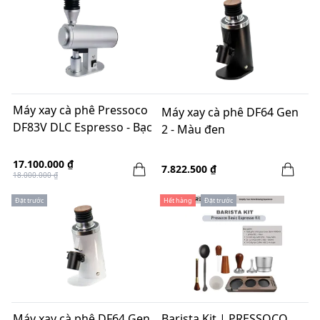
Máy xay cà phê Pressoco
Máy xay cà phê DF64 Gen
DF83V DLC Espresso - Bạc
2 - Màu đen
17.100.000 ₫
7.822.500 ₫
18.000.000 ₫
Đặt trước
Hết hàng
Đặt trước
Máy xay cà phê DF64 Gen
Barista Kit | PRESSOCO