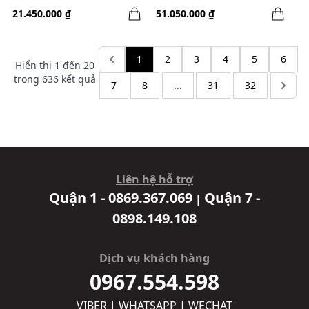
21.450.000 ₫
51.050.000 ₫
1
2
3
4
5
6
Hiển thị
1
đến
20
trong
636
kết quả
7
8
...
31
32
Liên hệ hỗ trợ
Quận 1 - 0869.367.069
Quận 7 -
|
0898.149.108
Dịch vụ khách hàng
0967.554.598
VIBER | WHATSAPP | WECHAT