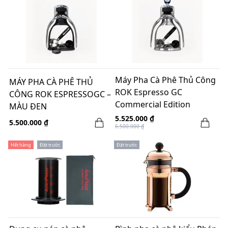
Máy Pha Cà Phê Thủ Công
MÁY PHA CÀ PHÊ THỦ
ROK Espresso GC
CÔNG ROK ESPRESSOGC –
Commercial Edition
MÀU ĐEN
Manometer (Đo áp suất)
5.525.000 ₫
5.500.000 ₫
6.500.000 ₫
Hết hàng
Đặt trước
Đặt trước