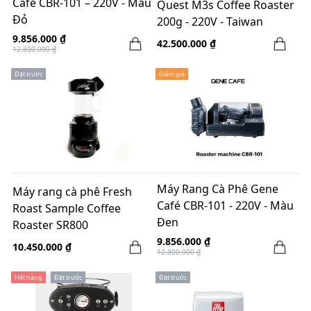
Café CBR-101 – 220V - Màu
Quest M3s Coffee Roaster
Đỏ
200g - 220V - Taiwan
9.856.000 ₫
42.500.000 ₫
12.800.000 ₫
Đặt trước
Giảm giá
Máy Rang Cà Phê Gene
Máy rang cà phê Fresh
Café CBR-101 - 220V - Màu
Roast Sample Coffee
Đen
Roaster SR800
9.856.000 ₫
10.450.000 ₫
12.800.000 ₫
Hết hàng
Đặt trước
Đặt trước