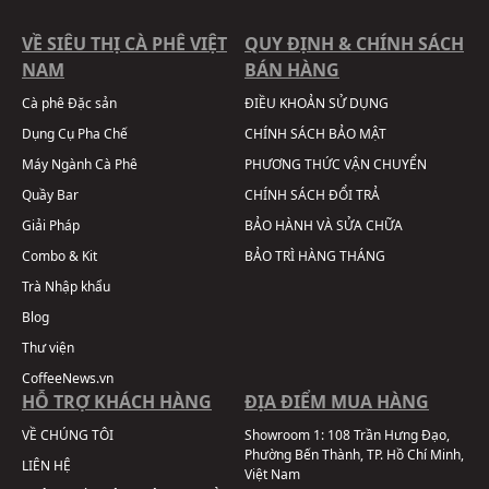
VỀ SIÊU THỊ CÀ PHÊ VIỆT
QUY ĐỊNH & CHÍNH SÁCH
NAM
BÁN HÀNG
Cà phê Đặc sản
ĐIỀU KHOẢN SỬ DỤNG
Dụng Cụ Pha Chế
CHÍNH SÁCH BẢO MẬT
Máy Ngành Cà Phê
PHƯƠNG THỨC VẬN CHUYỂN
Quầy Bar
CHÍNH SÁCH ĐỔI TRẢ
Giải Pháp
BẢO HÀNH VÀ SỬA CHỮA
Combo & Kit
BẢO TRÌ HÀNG THÁNG
Trà Nhập khẩu
Blog
Thư viện
CoffeeNews.vn
HỖ TRỢ KHÁCH HÀNG
ĐỊA ĐIỂM MUA HÀNG
VỀ CHÚNG TÔI
Showroom 1:
108 Trần Hưng Đạo,
Phường Bến Thành, TP. Hồ Chí Minh,
LIÊN HỆ
Việt Nam