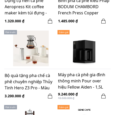
Dụng cụ nén cà phê
Bình pha cà phê kiểu Pháp
Aeropress Kit coffee
BODUM CHAMBORD
maker kèm túi đựng -
French Press Copper
made in USA - mẫu mới
350ml - 3 ly
1.320.000 ₫
1.485.000 ₫
2021
Đặt trước
Giảm giá
Máy pha cà phê gia đình
Bộ quà tặng pha chế cà
thông minh Pour over
phê chuyên nghiệp Thủy
hiệu Fellow Aiden - 1,5L
Tinh Hero Z3 Pro - Màu
trắng
9.240.000 ₫
3.200.000 ₫
10.500.000 ₫
Đặt trước
Giảm giá