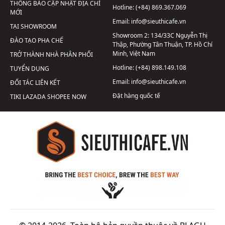
THÔNG BÁO CẬP NHẬT ĐỊA CHỈ
Hotline:
(+84) 869.367.069
MỚI
Email:
info@sieuthicafe.vn
TẠI SHOWROOM
Showroom 2:
134/33C Nguyễn Thị
ĐÀO TẠO PHA CHẾ
Thập, Phường Tân Thuận, TP. Hồ Chí
Minh, Việt Nam
TRỞ THÀNH NHÀ PHÂN PHỐI
Hotline:
(+84) 898.149.108
TUYỂN DỤNG
Email:
info@sieuthicafe.vn
ĐỐI TÁC LIÊN KẾT
Đặt hàng quốc tế
TIKI
LAZADA
SHOPEE
NOW