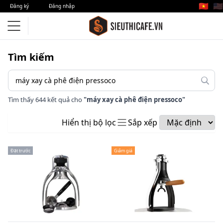
🇻🇳
🇺🇸
Đăng ký
Đăng nhập
Tìm kiếm
Tìm thấy 644 kết quả cho
"máy xay cà phê điện pressoco"
Hiển thị bộ lọc
Sắp xếp
Đặt trước
Giảm giá