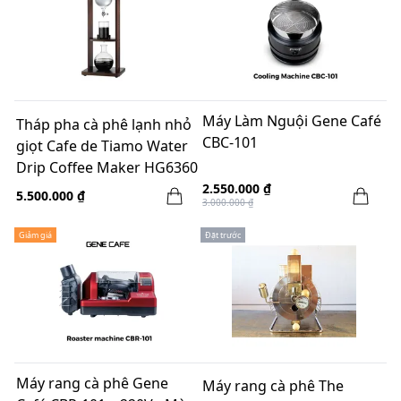
Máy Làm Nguội Gene Café
Tháp pha cà phê lạnh nhỏ
CBC-101
giọt Cafe de Tiamo Water
Drip Coffee Maker HG6360
- 10 cups
2.550.000 ₫
5.500.000 ₫
3.000.000 ₫
Giảm giá
Đặt trước
Máy rang cà phê Gene
Máy rang cà phê The