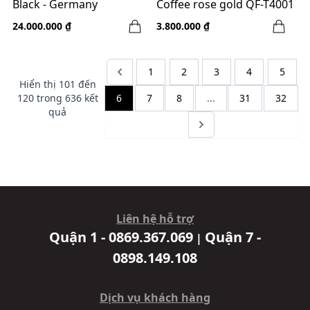
Black - Germany
Coffee rose gold QF-T4001
24.000.000 ₫
3.800.000 ₫
1
2
3
4
5
Hiển thị
101
đến
120
trong
636
kết
6
7
8
...
31
32
quả
Liên hệ hỗ trợ
Quận 1 - 0869.367.069
Quận 7 -
|
0898.149.108
Dịch vụ khách hàng