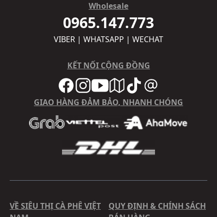
Wholesale
0965.147.773
VIBER | WHATSAPP | WECHAT
KẾT NỐI CỘNG ĐỒNG
GIAO HÀNG ĐẢM BẢO, NHANH CHÓNG
VỀ SIÊU THỊ CÀ PHÊ VIỆT
QUY ĐỊNH & CHÍNH SÁCH