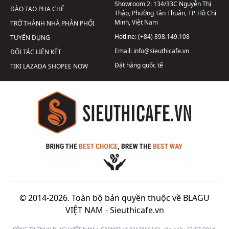
Showroom 2:
134/33C Nguyễn Thị
ĐÀO TẠO PHA CHẾ
Thập, Phường Tân Thuận, TP. Hồ Chí
Minh, Việt Nam
TRỞ THÀNH NHÀ PHÂN PHỐI
Hotline:
(+84) 898.149.108
TUYỂN DỤNG
Email:
info@sieuthicafe.vn
ĐỐI TÁC LIÊN KẾT
Đặt hàng quốc tế
TIKI
LAZADA
SHOPEE
NOW
© 2014-2026. Toàn bộ bản quyền thuộc về BLAGU
VIỆT NAM -
Sieuthicafe.vn