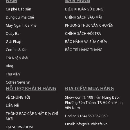
NAM
BÁN HÀNG
Cà phê Đặc sản
ĐIỀU KHOẢN SỬ DỤNG
Dụng Cụ Pha Chế
CHÍNH SÁCH BẢO MẬT
Máy Ngành Cà Phê
PHƯƠNG THỨC VẬN CHUYỂN
Quầy Bar
CHÍNH SÁCH ĐỔI TRẢ
Giải Pháp
BẢO HÀNH VÀ SỬA CHỮA
Combo & Kit
BẢO TRÌ HÀNG THÁNG
Trà Nhập khẩu
Blog
Thư viện
CoffeeNews.vn
HỖ TRỢ KHÁCH HÀNG
ĐỊA ĐIỂM MUA HÀNG
VỀ CHÚNG TÔI
Showroom 1:
108 Trần Hưng Đạo,
Phường Bến Thành, TP. Hồ Chí Minh,
LIÊN HỆ
Việt Nam
THÔNG BÁO CẬP NHẬT ĐỊA CHỈ
Hotline:
(+84) 869.367.069
MỚI
Email:
info@sieuthicafe.vn
TẠI SHOWROOM