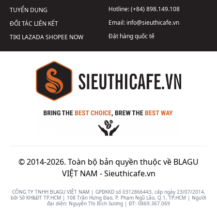
Hotline:
(+84) 898.149.108
TUYỂN DỤNG
Email:
info@sieuthicafe.vn
ĐỐI TÁC LIÊN KẾT
Đặt hàng quốc tế
TIKI
LAZADA
SHOPEE
NOW
© 2014-2026. Toàn bộ bản quyền thuộc về BLAGU
VIỆT NAM -
Sieuthicafe.vn
CÔNG TY TNHH BLAGU VIỆT NAM | GPĐKKD số 0312866443, cấp ngày 23/07/2014,
bởi Sở KH&ĐT TP.HCM | 108 Trần Hưng Đạo, P. Phạm Ngũ Lão, Q.1, TP.HCM | Người
đại diện: Nguyễn Thị Bích Sương | ĐT:
0869.367.069