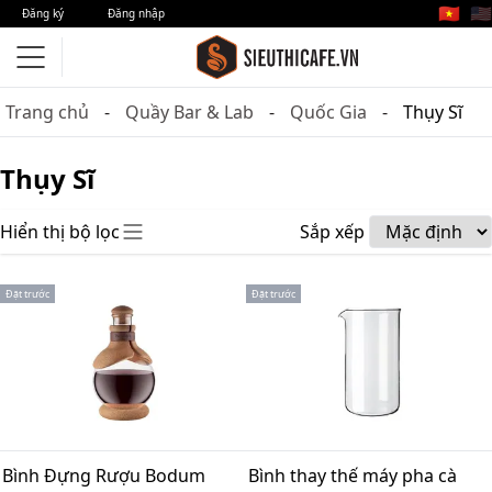
🇻🇳
🇺🇸
Đăng ký
Đăng nhập
Trang chủ
Quầy Bar & Lab
Quốc Gia
Thụy Sĩ
Thụy Sĩ
Hiển thị bộ lọc
Sắp xếp
Đặt trước
Đặt trước
Bình Đựng Rượu Bodum
Bình thay thế máy pha cà