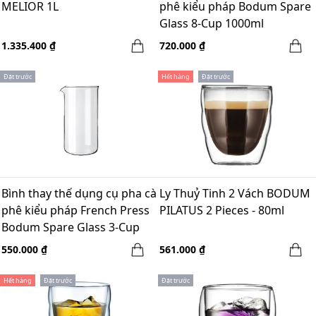
MELIOR 1L
phê kiểu pháp Bodum Spare
Glass 8-Cup 1000ml
1.335.400 ₫
720.000 ₫
Đặt trước
Hết hàng
Đặt trước
Bình thay thế dụng cụ pha cà
Ly Thuỷ Tinh 2 Vách BODUM
phê kiểu pháp French Press
PILATUS 2 Pieces - 80ml
Bodum Spare Glass 3-Cup
350ml
550.000 ₫
561.000 ₫
Hết hàng
Đặt trước
Đặt trước