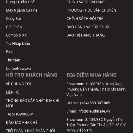
Dụng Cụ Pha Chế
CHÍNH SÁCH BẢO MẬT
Máy Ngành Cà Phê
PHƯƠNG THỨC VẬN CHUYỂN
Quầy Bar
CHÍNH SÁCH ĐỔI TRẢ
Giải Pháp
BẢO HÀNH VÀ SỬA CHỮA
Combo & Kit
BẢO TRÌ HÀNG THÁNG
Trà Nhập khẩu
Blog
Thư viện
CoffeeNews.vn
HỖ TRỢ KHÁCH HÀNG
ĐỊA ĐIỂM MUA HÀNG
VỀ CHÚNG TÔI
Showroom 1:
108 Trần Hưng Đạo,
Phường Bến Thành, TP. Hồ Chí Minh,
LIÊN HỆ
Việt Nam
THÔNG BÁO CẬP NHẬT ĐỊA CHỈ
Hotline:
(+84) 869.367.069
MỚI
Email:
info@sieuthicafe.vn
TẠI SHOWROOM
Showroom 2:
134/33C Nguyễn Thị
ĐÀO TẠO PHA CHẾ
Thập, Phường Tân Thuận, TP. Hồ Chí
Minh, Việt Nam
TRỞ THÀNH NHÀ PHÂN PHỐI