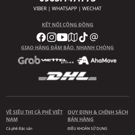
VIBER | WHATSAPP | WECHAT
KẾT NỐI CỘNG ĐỒNG
GIAO HÀNG ĐẢM BẢO, NHANH CHÓNG
VỀ SIÊU THỊ CÀ PHÊ VIỆT
QUY ĐỊNH & CHÍNH SÁCH
NAM
BÁN HÀNG
Cà phê Đặc sản
ĐIỀU KHOẢN SỬ DỤNG