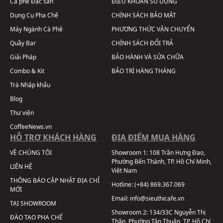
Cà phê Đặc sản
ĐIỀU KHOẢN SỬ DỤNG
Dụng Cụ Pha Chế
CHÍNH SÁCH BẢO MẬT
Máy Ngành Cà Phê
PHƯƠNG THỨC VẬN CHUYỂN
Quầy Bar
CHÍNH SÁCH ĐỔI TRẢ
Giải Pháp
BẢO HÀNH VÀ SỬA CHỮA
Combo & Kit
BẢO TRÌ HÀNG THÁNG
Trà Nhập khẩu
Blog
Thư viện
CoffeeNews.vn
HỖ TRỢ KHÁCH HÀNG
ĐỊA ĐIỂM MUA HÀNG
VỀ CHÚNG TÔI
Showroom 1:
108 Trần Hưng Đạo,
Phường Bến Thành, TP. Hồ Chí Minh,
LIÊN HỆ
Việt Nam
THÔNG BÁO CẬP NHẬT ĐỊA CHỈ
Hotline:
(+84) 869.367.069
MỚI
Email:
info@sieuthicafe.vn
TẠI SHOWROOM
Showroom 2:
134/33C Nguyễn Thị
ĐÀO TẠO PHA CHẾ
Thập, Phường Tân Thuận, TP. Hồ Chí