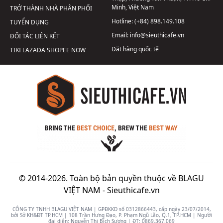
Minh, Việt Nam
TRỞ THÀNH NHÀ PHÂN PHỐI
Hotline:
(+84) 898.149.108
TUYỂN DỤNG
Email:
info@sieuthicafe.vn
ĐỐI TÁC LIÊN KẾT
Đặt hàng quốc tế
TIKI
LAZADA
SHOPEE
NOW
© 2014-2026. Toàn bộ bản quyền thuộc về BLAGU
VIỆT NAM -
Sieuthicafe.vn
CÔNG TY TNHH BLAGU VIỆT NAM | GPĐKKD số 0312866443, cấp ngày 23/07/2014,
bởi Sở KH&ĐT TP.HCM | 108 Trần Hưng Đạo, P. Phạm Ngũ Lão, Q.1, TP.HCM | Người
đại diện: Nguyễn Thị Bích Sương | ĐT:
0869.367.069