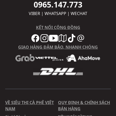
0965.147.773
VIBER | WHATSAPP | WECHAT
KẾT NỐI CỘNG ĐỒNG
GIAO HÀNG ĐẢM BẢO, NHANH CHÓNG
VỀ SIÊU THỊ CÀ PHÊ VIỆT
QUY ĐỊNH & CHÍNH SÁCH
NAM
BÁN HÀNG