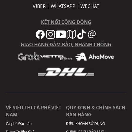
VIBER | WHATSAPP | WECHAT
KẾT NỐI CỘNG ĐỒNG
GIAO HÀNG ĐẢM BẢO, NHANH CHÓNG
VỀ SIÊU THỊ CÀ PHÊ VIỆT
QUY ĐỊNH & CHÍNH SÁCH
NAM
BÁN HÀNG
Cà phê Đặc sản
ĐIỀU KHOẢN SỬ DỤNG
Dụng Cụ Pha Chế
CHÍNH SÁCH BẢO MẬT