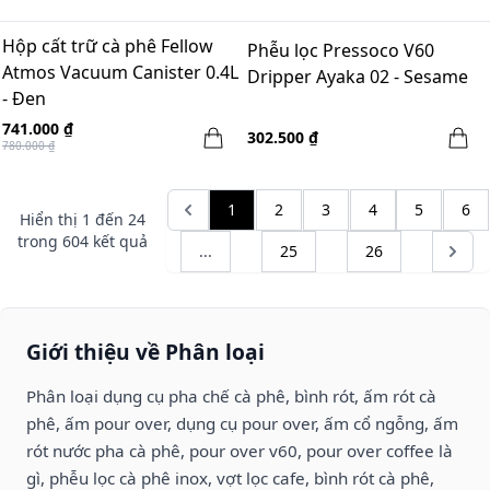
Hộp cất trữ cà phê Fellow
Phễu lọc Pressoco V60
Atmos Vacuum Canister 0.4L
Dripper Ayaka 02 - Sesame
- Đen
741.000 ₫
302.500 ₫
780.000 ₫
1
2
3
4
5
6
Hiển thị
1
đến
24
trong
604
kết quả
...
25
26
Giới thiệu về Phân loại
Phân loại dụng cụ pha chế cà phê, bình rót, ấm rót cà
phê, ấm pour over, dụng cụ pour over, ấm cổ ngỗng, ấm
rót nước pha cà phê, pour over v60, pour over coffee là
gì, phễu lọc cà phê inox, vợt lọc cafe, bình rót cà phê,