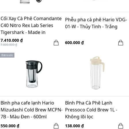
Cối Xay Cà Phê Comandante
Phễu pha cà phê Hario VDG-
C40 Nitro Rex Lab Series
01-W - Thủy Tinh - Trắng
Tigershark - Made in
Germany
7.410.000 ₫
600.000 ₫
7.800.000 ₫
Đặt trước
Bình pha cafe lạnh Hario
Bình Pha Cà Phê Lạnh
Mizudashi Cold Brew MCPN-
Pressoco Cold Brew 1L -
7B - Màu Đen - 600ml
Không lõi lọc
550.000 ₫
138.000 ₫