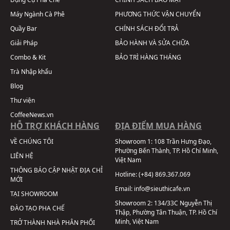
Máy Ngành Cà Phê
PHƯƠNG THỨC VẬN CHUYỂN
Quầy Bar
CHÍNH SÁCH ĐỔI TRẢ
Giải Pháp
BẢO HÀNH VÀ SỬA CHỮA
Combo & Kit
BẢO TRÌ HÀNG THÁNG
Trà Nhập khẩu
Blog
Thư viện
CoffeeNews.vn
HỖ TRỢ KHÁCH HÀNG
ĐỊA ĐIỂM MUA HÀNG
VỀ CHÚNG TÔI
Showroom 1:
108 Trần Hưng Đạo,
Phường Bến Thành, TP. Hồ Chí Minh,
LIÊN HỆ
Việt Nam
THÔNG BÁO CẬP NHẬT ĐỊA CHỈ
Hotline:
(+84) 869.367.069
MỚI
Email:
info@sieuthicafe.vn
TẠI SHOWROOM
Showroom 2:
134/33C Nguyễn Thị
ĐÀO TẠO PHA CHẾ
Thập, Phường Tân Thuận, TP. Hồ Chí
Minh, Việt Nam
TRỞ THÀNH NHÀ PHÂN PHỐI