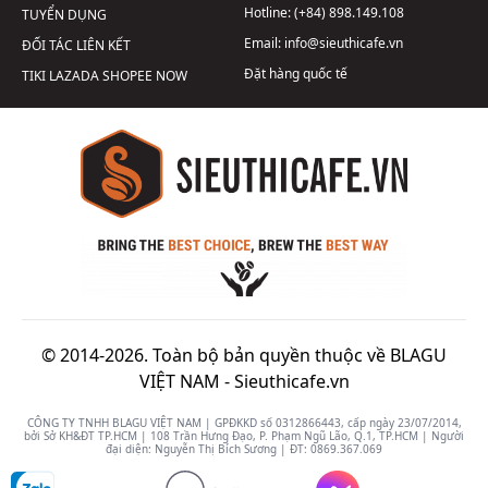
Hotline:
(+84) 898.149.108
TUYỂN DỤNG
Email:
info@sieuthicafe.vn
ĐỐI TÁC LIÊN KẾT
Đặt hàng quốc tế
TIKI
LAZADA
SHOPEE
NOW
© 2014-2026. Toàn bộ bản quyền thuộc về BLAGU
VIỆT NAM -
Sieuthicafe.vn
CÔNG TY TNHH BLAGU VIỆT NAM | GPĐKKD số 0312866443, cấp ngày 23/07/2014,
bởi Sở KH&ĐT TP.HCM | 108 Trần Hưng Đạo, P. Phạm Ngũ Lão, Q.1, TP.HCM | Người
đại diện: Nguyễn Thị Bích Sương | ĐT:
0869.367.069