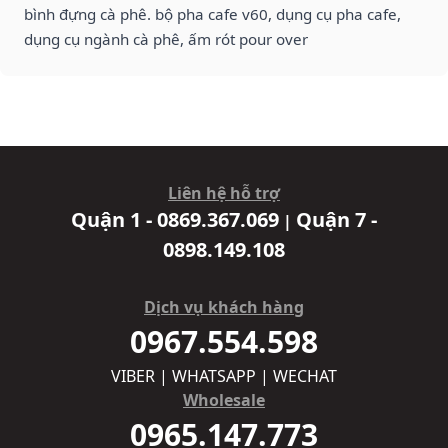
bình đựng cà phê. bộ pha cafe v60, dụng cụ pha cafe,
dụng cụ ngành cà phê, ấm rót pour over
Liên hệ hỗ trợ
Quận 1 - 0869.367.069
Quận 7 -
|
0898.149.108
Dịch vụ khách hàng
0967.554.598
VIBER | WHATSAPP | WECHAT
Wholesale
0965.147.773