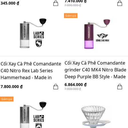
7.410.000 ₫
345.000 ₫
7.800.000 ₫
Giảm giá
Cối Xay Cà Phê Comandante
Cối Xay Cà Phê Comandante
grinder C40 MK4 Nitro Blade
C40 Nitro Rex Lab Series
Deep Purple BB Style - Made
Hammerhead - Made in
in Germany
Germany
6.864.000 ₫
7.800.000 ₫
7.800.000 ₫
Giảm giá