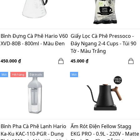
Bình Đựng Cà Phê Hario V60
Giấy Lọc Cà Phê Pressoco -
XVD-80B - 800ml - Màu Đen
Đáy Ngang 2-4 Cups - Túi 90
Tờ - Màu Trắng
450.000 ₫
45.000 ₫
Mới
Hết hàng
Đặt trước
Mới
Bình Pha Cà Phê Lạnh Hario
Ấm Rót Điện Fellow Stagg
Ka-Ku KAC-110-PGR - Dung
EKG PRO - 0.9L - 220V - Matte