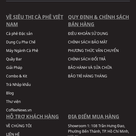
VỀ SIÊU THỊ CÀ PHÊ VIỆT
QUY ĐỊNH & CHÍNH SÁCH
NAM
BÁN HÀNG
Cà phê Đặc sản
ĐIỀU KHOẢN SỬ DỤNG
Dụng Cụ Pha Chế
CHÍNH SÁCH BẢO MẬT
Máy Ngành Cà Phê
PHƯƠNG THỨC VẬN CHUYỂN
Quầy Bar
CHÍNH SÁCH ĐỔI TRẢ
Giải Pháp
BẢO HÀNH VÀ SỬA CHỮA
Combo & Kit
BẢO TRÌ HÀNG THÁNG
Trà Nhập khẩu
Blog
Thư viện
CoffeeNews.vn
HỖ TRỢ KHÁCH HÀNG
ĐỊA ĐIỂM MUA HÀNG
VỀ CHÚNG TÔI
Showroom 1:
108 Trần Hưng Đạo,
Phường Bến Thành, TP. Hồ Chí Minh,
LIÊN HỆ