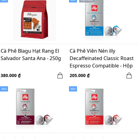
Cà Phê Blagu Hạt Rang El
Cà Phê Viên Nén illy
Salvador Santa Ana - 250g
Decaffeinated Classic Roast
Espresso Compatible - Hộp
10 Viên x 57g
380.000 ₫
205.000 ₫
Mới
Mới