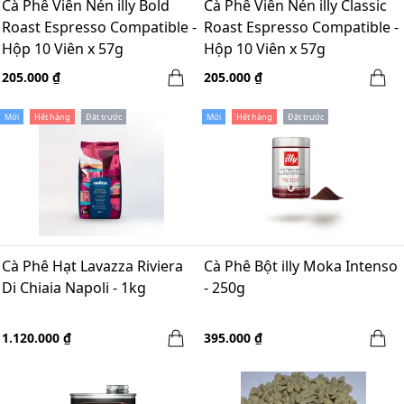
Cà Phê Viên Nén illy Bold
Cà Phê Viên Nén illy Classic
Roast Espresso Compatible -
Roast Espresso Compatible -
Hộp 10 Viên x 57g
Hộp 10 Viên x 57g
205.000 ₫
205.000 ₫
Mới
Hết hàng
Đặt trước
Mới
Hết hàng
Đặt trước
Cà Phê Hạt Lavazza Riviera
Cà Phê Bột illy Moka Intenso
Di Chiaia Napoli - 1kg
- 250g
1.120.000 ₫
395.000 ₫