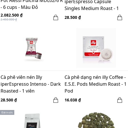
Pot Alessi Pulcina MDL02/6 R
iperEspresso Capsule
- 6 cups - Màu Đỏ
Singles Medium Roast - 1
viên
2.082.500 ₫
28.500 ₫
2.450.000 ₫
Cà phê viên nén Illy
Cà phê dạng nén illy Coffee -
iperEspresso Intenso - Dark
E.S.E. Pods Medium Roast - 1
Roasted - 1 viên
Pod
28.500 ₫
16.038 ₫
Đặt trước