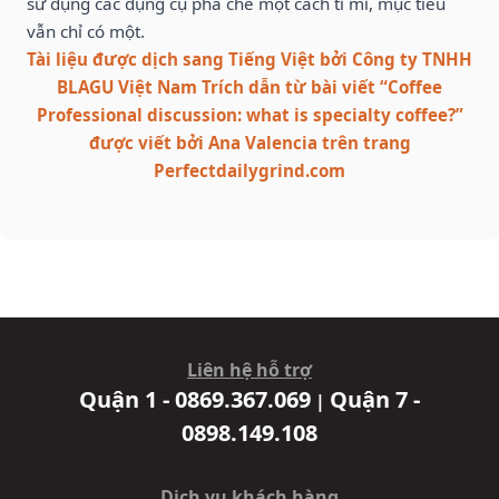
sử dụng các dụng cụ pha chế một cách tỉ mỉ, mục tiêu
vẫn chỉ có một.
Tài liệu được dịch sang Tiếng Việt bởi Công ty TNHH
BLAGU Việt Nam Trích dẫn từ bài viết “Coffee
Professional discussion: what is specialty coffee?”
được viết bởi Ana Valencia trên trang
Perfectdailygrind.com
Liên hệ hỗ trợ
Quận 1 - 0869.367.069
Quận 7 -
|
0898.149.108
Dịch vụ khách hàng