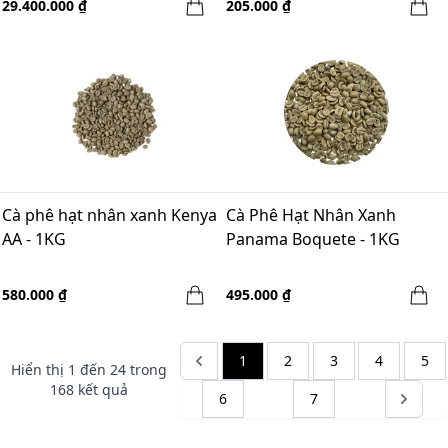
29.400.000 ₫
205.000 ₫
Cà phê hạt nhân xanh Kenya
Cà Phê Hạt Nhân Xanh
AA - 1KG
Panama Boquete - 1KG
580.000 ₫
495.000 ₫
1
2
3
4
5
Hiển thị
1
đến
24
trong
168
kết quả
6
7