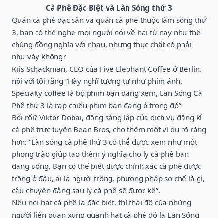
Cà Phê Đặc Biệt và Làn Sóng thứ 3
Quán cà phê đặc sản và quán cà phê thuộc làm sóng thứ
3, bạn có thể nghe mọi người nói về hai từ nay như thể
chúng đồng nghĩa với nhau, nhưng thực chất có phải
như vậy không?
Kris Schackman, CEO của Five Elephant Coffee ở Berlin,
nói với tôi rằng “Hãy nghĩ tương tự như phim ảnh.
Specialty coffee là bộ phim bạn đang xem, Làn Sóng Cà
Phê thứ 3 là rạp chiếu phim bạn đang ở trong đó”.
Bối rối? Viktor Dobai, đồng sáng lập của dịch vụ đăng kí
cà phê trực tuyến Bean Bros, cho thêm một ví dụ rõ ràng
hơn: “Làn sóng cà phê thứ 3 có thể được xem như một
phong trào giúp tạo thêm ý nghĩa cho ly cà phê bạn
đang uống. Bạn có thể biết được chính xác cà phê được
trồng ở đâu, ai là người trồng, phương pháp sơ chế là gì,
câu chuyện đằng sau ly cà phê sẽ được kể”.
Nếu nói hạt cà phê là đặc biệt, thì thái độ của những
người liên quan xung quanh hạt cà phê đó là Làn Sóng