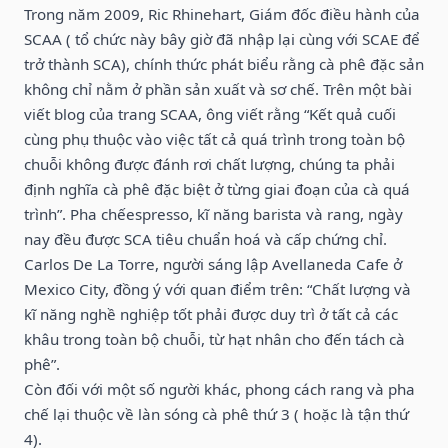
Trong năm 2009, Ric Rhinehart, Giám đốc điều hành của
SCAA ( tổ chức này bây giờ đã nhập lại cùng với SCAE để
trở thành SCA), chính thức phát biểu rằng cà phê đặc sản
không chỉ nằm ở phần sản xuất và sơ chế. Trên một bài
viết blog của trang SCAA, ông viết rằng “Kết quả cuối
cùng phụ thuộc vào việc tất cả quá trình trong toàn bộ
chuỗi không được đánh rơi chất lượng, chúng ta phải
định nghĩa cà phê đặc biệt ở từng giai đoạn của cà quá
trình”. Pha chếespresso, kĩ năng barista và rang, ngày
nay đều được SCA tiêu chuẩn hoá và cấp chứng chỉ.
Carlos De La Torre, người sáng lập Avellaneda Cafe ở
Mexico City, đồng ý với quan điểm trên: “Chất lượng và
kĩ năng nghề nghiệp tốt phải được duy trì ở tất cả các
khâu trong toàn bộ chuỗi, từ hạt nhân cho đến tách cà
phê”.
Còn đối với một số người khác, phong cách rang và pha
chế lại thuộc về làn sóng cà phê thứ 3 ( hoặc là tận thứ
4).