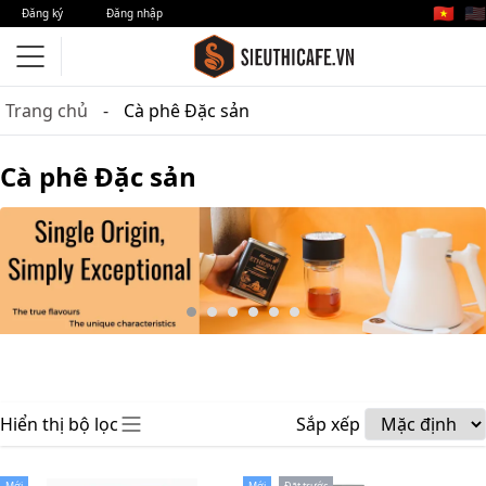
🇻🇳
🇺🇸
Đăng ký
Đăng nhập
Trang chủ
Cà phê Đặc sản
Cà phê Đặc sản
Hiển thị bộ lọc
Sắp xếp
Mới
Mới
Đặt trước