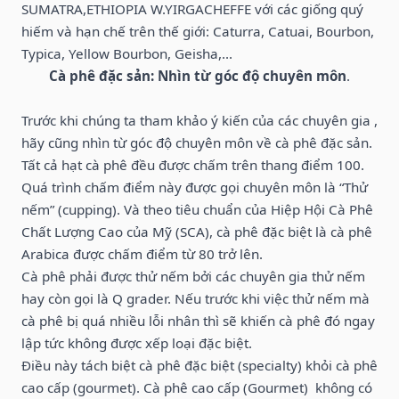
SUMATRA,ETHIOPIA W.YIRGACHEFFE với các giống quý
hiếm và hạn chế trên thế giới: Caturra, Catuai, Bourbon,
Typica, Yellow Bourbon, Geisha,...
Cà phê đặc sản: Nhìn từ góc độ chuyên môn
.
Trước khi chúng ta tham khảo ý kiến của các chuyên gia ,
hãy cũng nhìn từ góc độ chuyên môn về cà phê đặc sản.
Tất cả hạt cà phê đều được chấm trên thang điểm 100.
Quá trình chấm điểm này được gọi chuyên môn là “Thử
nếm” (cupping). Và theo tiêu chuẩn của Hiệp Hội Cà Phê
Chất Lượng Cao của Mỹ (SCA), cà phê đặc biệt là cà phê
Arabica được chấm điểm từ 80 trở lên.
Cà phê phải được thử nếm bởi các chuyên gia thử nếm
hay còn gọi là Q grader. Nếu trước khi việc thử nếm mà
cà phê bị quá nhiều lỗi nhân thì sẽ khiến cà phê đó ngay
lập tức không được xếp loại đặc biệt.
Điều này tách biệt cà phê đặc biệt (specialty) khỏi cà phê
cao cấp (gourmet). Cà phê cao cấp (Gourmet) không có