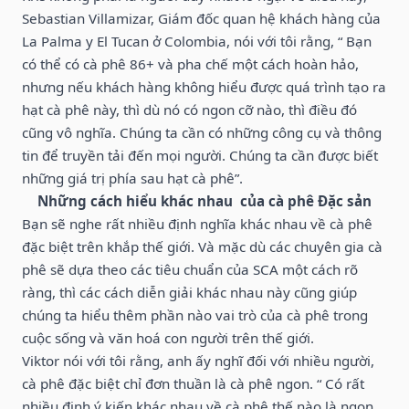
Sebastian Villamizar, Giám đốc quan hệ khách hàng của
La Palma y El Tucan ở Colombia, nói với tôi rằng, “ Bạn
có thể có cà phê 86+ và pha chế một cách hoàn hảo,
nhưng nếu khách hàng không hiểu được quá trình tạo ra
hạt cà phê này, thì dù nó có ngon cỡ nào, thì điều đó
cũng vô nghĩa. Chúng ta cần có những công cụ và thông
tin để truyền tải đến mọi người. Chúng ta cần được biết
những giá trị phía sau hạt cà phê”.
Những cách hiểu khác nhau của cà phê Đặc sản
Bạn sẽ nghe rất nhiều định nghĩa khác nhau về cà phê
đặc biệt trên khắp thế giới. Và mặc dù các chuyên gia cà
phê sẽ dựa theo các tiêu chuẩn của SCA một cách rõ
ràng, thì các cách diễn giải khác nhau này cũng giúp
chúng ta hiểu thêm phần nào vai trò của cà phê trong
cuộc sống và văn hoá con người trên thế giới.
Viktor nói với tôi rằng, anh ấy nghĩ đối với nhiều người,
cà phê đặc biệt chỉ đơn thuần là cà phê ngon. “ Có rất
nhiều định ý kiến khác nhau về cà phê thế nào là ngon,