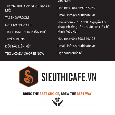
Việt Nam
THÔNG BÁO CẬP NHẬT ĐỊA CHỈ
Hotline:
(+84) 869.367.069
MỚI
Email:
info@sieuthicafe.vn
TẠI SHOWROOM
Showroom 2:
134/33C Nguyễn Thị
ĐÀO TẠO PHA CHẾ
Thập, Phường Tân Thuận, TP. Hồ Chí
Minh, Việt Nam
TRỞ THÀNH NHÀ PHÂN PHỐI
Hotline:
(+84) 898.149.108
TUYỂN DỤNG
Email:
info@sieuthicafe.vn
ĐỐI TÁC LIÊN KẾT
Đặt hàng quốc tế
TIKI
LAZADA
SHOPEE
NOW