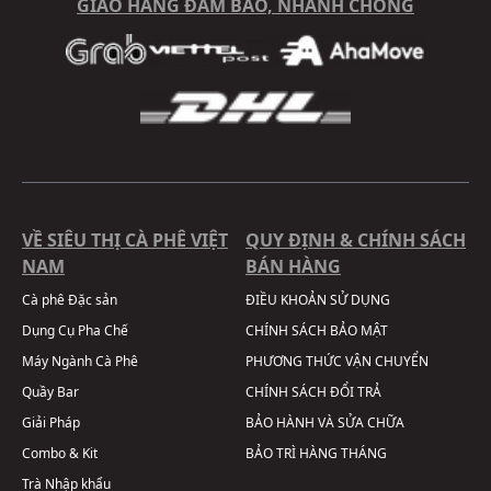
GIAO HÀNG ĐẢM BẢO, NHANH CHÓNG
VỀ SIÊU THỊ CÀ PHÊ VIỆT
QUY ĐỊNH & CHÍNH SÁCH
NAM
BÁN HÀNG
Cà phê Đặc sản
ĐIỀU KHOẢN SỬ DỤNG
Dụng Cụ Pha Chế
CHÍNH SÁCH BẢO MẬT
Máy Ngành Cà Phê
PHƯƠNG THỨC VẬN CHUYỂN
Quầy Bar
CHÍNH SÁCH ĐỔI TRẢ
Giải Pháp
BẢO HÀNH VÀ SỬA CHỮA
Combo & Kit
BẢO TRÌ HÀNG THÁNG
Trà Nhập khẩu