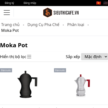
🇻🇳
🇺🇸
Đăng ký
Đăng nhập
Trang chủ
Dụng Cụ Pha Chế
Phân loại
Moka Pot
Moka Pot
Hiển thị bộ lọc
Sắp xếp
Đặt trước
Đặt trước