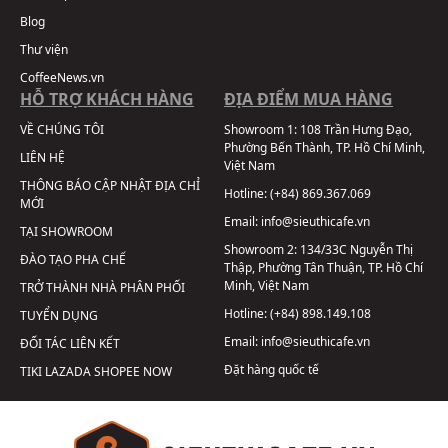
Blog
Thư viện
CoffeeNews.vn
HỖ TRỢ KHÁCH HÀNG
ĐỊA ĐIỂM MUA HÀNG
VỀ CHÚNG TÔI
Showroom 1:
108 Trần Hưng Đạo,
Phường Bến Thành, TP. Hồ Chí Minh,
LIÊN HỆ
Việt Nam
THÔNG BÁO CẬP NHẬT ĐỊA CHỈ
Hotline:
(+84) 869.367.069
MỚI
Email:
info@sieuthicafe.vn
TẠI SHOWROOM
Showroom 2:
134/33C Nguyễn Thị
ĐÀO TẠO PHA CHẾ
Thập, Phường Tân Thuận, TP. Hồ Chí
Minh, Việt Nam
TRỞ THÀNH NHÀ PHÂN PHỐI
Hotline:
(+84) 898.149.108
TUYỂN DỤNG
Email:
info@sieuthicafe.vn
ĐỐI TÁC LIÊN KẾT
Đặt hàng quốc tế
TIKI
LAZADA
SHOPEE
NOW