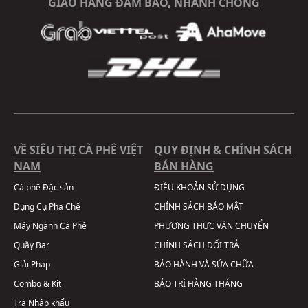
GIAO HÀNG ĐẢM BẢO, NHANH CHÓNG
VỀ SIÊU THỊ CÀ PHÊ VIỆT
QUY ĐỊNH & CHÍNH SÁCH
NAM
BÁN HÀNG
Cà phê Đặc sản
ĐIỀU KHOẢN SỬ DỤNG
Dụng Cụ Pha Chế
CHÍNH SÁCH BẢO MẬT
Máy Ngành Cà Phê
PHƯƠNG THỨC VẬN CHUYỂN
Quầy Bar
CHÍNH SÁCH ĐỔI TRẢ
Giải Pháp
BẢO HÀNH VÀ SỬA CHỮA
Combo & Kit
BẢO TRÌ HÀNG THÁNG
Trà Nhập khẩu