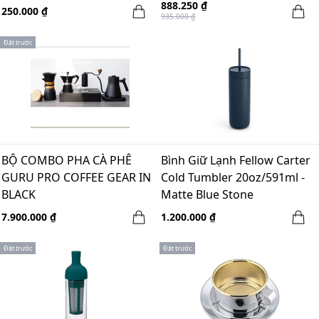
888.250 ₫
250.000 ₫
935.000 ₫
Đặt trước
BỘ COMBO PHA CÀ PHÊ
Bình Giữ Lạnh Fellow Carter
GURU PRO COFFEE GEAR IN
Cold Tumbler 20oz/591ml -
BLACK
Matte Blue Stone
7.900.000 ₫
1.200.000 ₫
Đặt trước
Đặt trước