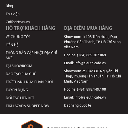
Blog
Thư viện
CoffeeNews.vn
HỖ TRỢ KHÁCH HÀNG
ĐỊA ĐIỂM MUA HÀNG
VỀ CHÚNG TÔI
Showroom 1:
108 Trần Hưng Đạo,
Phường Bến Thành, TP. Hồ Chí Minh,
LIÊN HỆ
Việt Nam
THÔNG BÁO CẬP NHẬT ĐỊA CHỈ
Hotline:
(+84) 869.367.069
MỚI
Email:
info@sieuthicafe.vn
TẠI SHOWROOM
Showroom 2:
134/33C Nguyễn Thị
ĐÀO TẠO PHA CHẾ
Thập, Phường Tân Thuận, TP. Hồ Chí
Minh, Việt Nam
TRỞ THÀNH NHÀ PHÂN PHỐI
Hotline:
(+84) 898.149.108
TUYỂN DỤNG
Email:
info@sieuthicafe.vn
ĐỐI TÁC LIÊN KẾT
Đặt hàng quốc tế
TIKI
LAZADA
SHOPEE
NOW