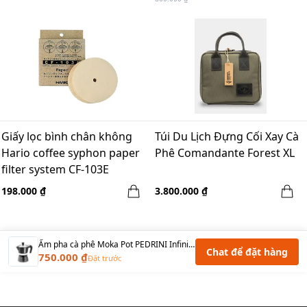
Giấy lọc bình chân không
Túi Du Lịch Đựng Cối Xay Cà
Hario coffee syphon paper
Phê Comandante Forest XL
filter system CF-103E
198.000 ₫
3.800.000 ₫
Ấm pha cà phê Moka Pot PEDRINI Infinity Rock 3 Cups - Đen
Chat để đặt hàng
750.000 ₫
Đặt trước