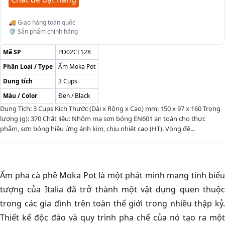
🚚 Giao hàng toàn quốc
🛡️ Sản phẩm chính hãng
Mã SP
PD02CF128
Phân Loại / Type
Ấm Moka Pot
Dung tích
3 Cups
Màu / Color
Đen / Black
Dung Tích: 3 Cups Kích Thước (Dài x Rộng x Cao) mm: 150 x 97 x 160 Trọng
lượng (g): 370 Chất liệu: Nhôm mạ sơn bóng EN601 an toàn cho thực
phẩm, sơn bóng hiệu ứng ánh kim, chịu nhiệt cao (HT). Vòng đệ...
Ấm pha cà phê Moka Pot là một phát minh mang tính biểu
tượng của Italia đã trở thành một vật dụng quen thuộc
trong các gia đình trên toàn thế giới trong nhiều thập kỷ.
Thiết kế độc đáo và quy trình pha chế của nó tạo ra một