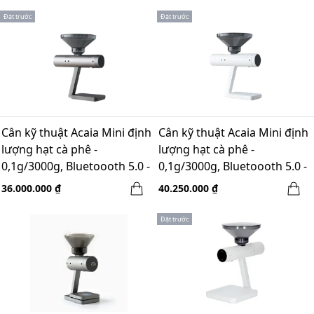
Đặt trước
Đặt trước
Cân kỹ thuật Acaia Mini định
Cân kỹ thuật Acaia Mini định
lượng hạt cà phê -
lượng hạt cà phê -
0,1g/3000g, Bluetoooth 5.0 -
0,1g/3000g, Bluetoooth 5.0 -
Space Gray
Màu Trắng
36.000.000 ₫
40.250.000 ₫
Đặt trước