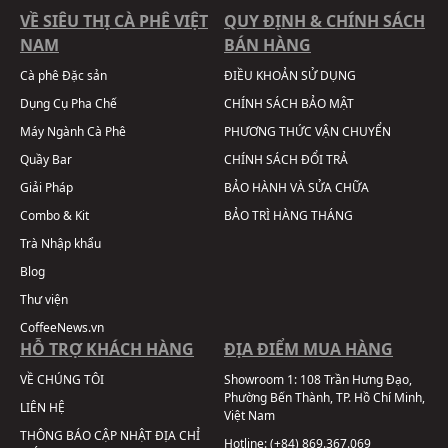
VỀ SIÊU THỊ CÀ PHÊ VIỆT
QUY ĐỊNH & CHÍNH SÁCH
NAM
BÁN HÀNG
Cà phê Đặc sản
ĐIỀU KHOẢN SỬ DỤNG
Dụng Cụ Pha Chế
CHÍNH SÁCH BẢO MẬT
Máy Ngành Cà Phê
PHƯƠNG THỨC VẬN CHUYỂN
Quầy Bar
CHÍNH SÁCH ĐỔI TRẢ
Giải Pháp
BẢO HÀNH VÀ SỬA CHỮA
Combo & Kit
BẢO TRÌ HÀNG THÁNG
Trà Nhập khẩu
Blog
Thư viện
CoffeeNews.vn
HỖ TRỢ KHÁCH HÀNG
ĐỊA ĐIỂM MUA HÀNG
VỀ CHÚNG TÔI
Showroom 1:
108 Trần Hưng Đạo,
Phường Bến Thành, TP. Hồ Chí Minh,
LIÊN HỆ
Việt Nam
THÔNG BÁO CẬP NHẬT ĐỊA CHỈ
Hotline:
(+84) 869.367.069