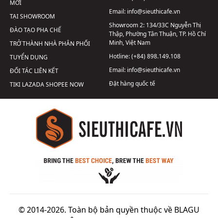
MỚI
Email:
info@sieuthicafe.vn
TẠI SHOWROOM
Showroom 2:
134/33C Nguyễn Thị
ĐÀO TẠO PHA CHẾ
Thập, Phường Tân Thuận, TP. Hồ Chí
Minh, Việt Nam
TRỞ THÀNH NHÀ PHÂN PHỐI
Hotline:
(+84) 898.149.108
TUYỂN DỤNG
Email:
info@sieuthicafe.vn
ĐỐI TÁC LIÊN KẾT
Đặt hàng quốc tế
TIKI
LAZADA
SHOPEE
NOW
© 2014-2026. Toàn bộ bản quyền thuộc về BLAGU