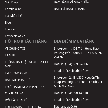
Giải Pháp
BẢO HÀNH VÀ SỬA CHỮA
Combo & Kit
BẢO TRÌ HÀNG THÁNG
Trà Nhập khẩu
Blog
Thư viện
CoffeeNews.vn
HỖ TRỢ KHÁCH HÀNG
ĐỊA ĐIỂM MUA HÀNG
VỀ CHÚNG TÔI
Showroom 1:
108 Trần Hưng Đạo,
Phường Bến Thành, TP. Hồ Chí Minh,
LIÊN HỆ
Việt Nam
THÔNG BÁO CẬP NHẬT ĐỊA CHỈ
Hotline:
(+84) 869.367.069
MỚI
Email:
info@sieuthicafe.vn
TẠI SHOWROOM
Showroom 2:
134/33C Nguyễn Thị
ĐÀO TẠO PHA CHẾ
Thập, Phường Tân Thuận, TP. Hồ Chí
Minh, Việt Nam
TRỞ THÀNH NHÀ PHÂN PHỐI
Hotline:
(+84) 898.149.108
TUYỂN DỤNG
Email:
info@sieuthicafe.vn
ĐỐI TÁC LIÊN KẾT
Đặt hàng quốc tế
TIKI
LAZADA
SHOPEE
NOW