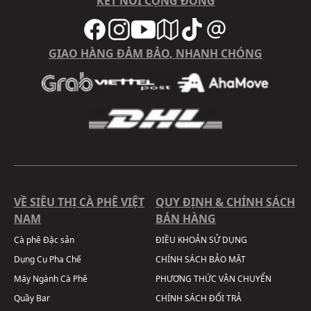
KẾT NỐI CỘNG ĐỒNG
GIAO HÀNG ĐẢM BẢO, NHANH CHÓNG
VỀ SIÊU THỊ CÀ PHÊ VIỆT
QUY ĐỊNH & CHÍNH SÁCH
NAM
BÁN HÀNG
Cà phê Đặc sản
ĐIỀU KHOẢN SỬ DỤNG
Dụng Cụ Pha Chế
CHÍNH SÁCH BẢO MẬT
Máy Ngành Cà Phê
PHƯƠNG THỨC VẬN CHUYỂN
Quầy Bar
CHÍNH SÁCH ĐỔI TRẢ