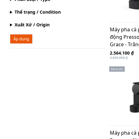
Thể trạng / Condition
Xuất Xứ / Origin
Máy pha cà 
động Press
Áp dụng
Grace - Trắ
2.564.100 ₫
2.849.000 ₫
Đặt trước
Máy pha cà 