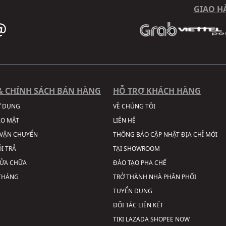
GIAO H
& CHÍNH SÁCH BÁN HÀNG
HỖ TRỢ KHÁCH HÀNG
Ử DỤNG
VỀ CHÚNG TÔI
ẢO MẬT
LIÊN HỆ
VẬN CHUYỂN
THÔNG BÁO CẬP NHẬT ĐỊA CHỈ MỚI
I TRẢ
TẠI SHOWROOM
SỬA CHỮA
ĐÀO TẠO PHA CHẾ
 THÁNG
TRỞ THÀNH NHÀ PHÂN PHỐI
TUYỂN DỤNG
ĐỐI TÁC LIÊN KẾT
TIKI
LAZADA
SHOPEE
NOW