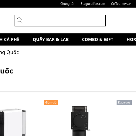
Chúng tôi
Blagucoffee.com
Coffeenews.vn
H CÀ PHÊ
QUẦY BAR & LAB
COMBO & GIFT
HOR
ng Quốc
Quốc
Giảm giá
Đặt trước