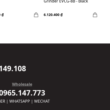
Grinder EVCG-8B - Black
0 ₫
6.120.400 ₫
149.108
Wholesale
0965.147.773
BER | WHATSAPP | WECHAT