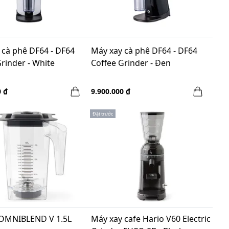
 cà phê DF64 - DF64
Máy xay cà phê DF64 - DF64
rinder - White
Coffee Grinder - Đen
0 ₫
9.900.000 ₫
Đặt trước
 OMNIBLEND V 1.5L
Máy xay cafe Hario V60 Electric