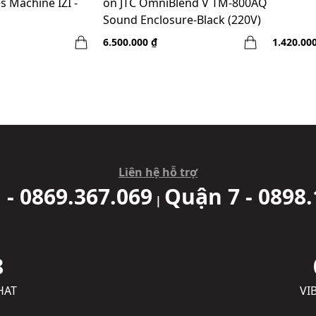
s Machine IZI -
ồn JTC OmniBlend V TM-800AQ
Sound Enclosure-Black (220V)
6.500.000 ₫
1.420.00
Liên hệ hỗ trợ
 - 0869.367.069
Quận 7 - 0898.
|
8
HAT
VI