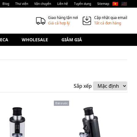
🇻🇳
🇺🇸
Blog
Thư viện
Vận chuyển
Liên hệ
Tuyển dụng
Sitemap
Giao hàng tận nơi
Cập nhật qua email
Giá cả hợp lý
Tất cả đơn hàng
ECA
WHOLESALE
GIẢM GIÁ
Sắp xếp
Đặt trước