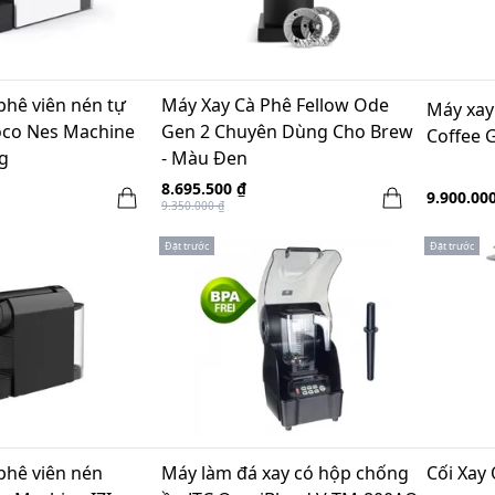
phê viên nén tự
Máy Xay Cà Phê Fellow Ode
Máy xay
oco Nes Machine
Gen 2 Chuyên Dùng Cho Brew
Coffee G
ng
- Màu Đen
8.695.500 ₫
9.900.00
9.350.000 ₫
Đặt trước
Đặt trước
phê viên nén
Máy làm đá xay có hộp chống
Cối Xay