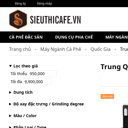
Đăng ký
Đăng nhập
CÀ PHÊ ĐẶC SẢN
DỤNG CỤ PHA CHẾ
MÁY NGÀN
Trang chủ
Máy Ngành Cà Phê
Quốc Gia
Tru
Trung 
Lọc theo giá
Tối thiểu
Tối đa
Dung tích
Giảm giá
Độ xay đặc trưng / Grinding degree
Màu / Color
Phân Loại / Type