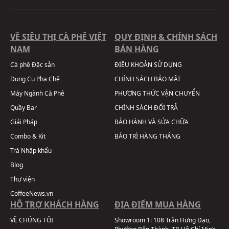
VỀ SIÊU THỊ CÀ PHÊ VIỆT
QUY ĐỊNH & CHÍNH SÁCH
NAM
BÁN HÀNG
Cà phê Đặc sản
ĐIỀU KHOẢN SỬ DỤNG
Dụng Cụ Pha Chế
CHÍNH SÁCH BẢO MẬT
Máy Ngành Cà Phê
PHƯƠNG THỨC VẬN CHUYỂN
Quầy Bar
CHÍNH SÁCH ĐỔI TRẢ
Giải Pháp
BẢO HÀNH VÀ SỬA CHỮA
Combo & Kit
BẢO TRÌ HÀNG THÁNG
Trà Nhập khẩu
Blog
Thư viện
CoffeeNews.vn
HỖ TRỢ KHÁCH HÀNG
ĐỊA ĐIỂM MUA HÀNG
VỀ CHÚNG TÔI
Showroom 1:
108 Trần Hưng Đạo,