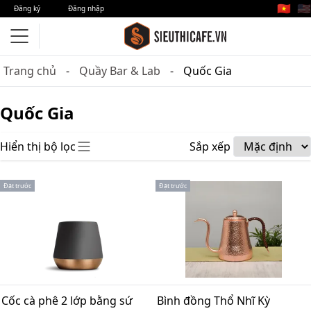
🇻🇳
🇺🇸
Đăng ký
Đăng nhập
Trang chủ
Quầy Bar & Lab
Quốc Gia
Quốc Gia
Hiển thị bộ lọc
Sắp xếp
Đặt trước
Đặt trước
Cốc cà phê 2 lớp bằng sứ
Bình đồng Thổ Nhĩ Kỳ