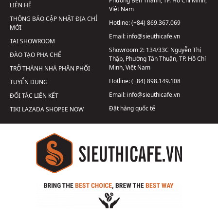
Phường Bến Thành, TP. Hồ Chí Minh,
LIÊN HỆ
Việt Nam
THÔNG BÁO CẬP NHẬT ĐỊA CHỈ
Hotline:
(+84) 869.367.069
MỚI
Email:
info@sieuthicafe.vn
TẠI SHOWROOM
Showroom 2:
134/33C Nguyễn Thị
ĐÀO TẠO PHA CHẾ
Thập, Phường Tân Thuận, TP. Hồ Chí
Minh, Việt Nam
TRỞ THÀNH NHÀ PHÂN PHỐI
Hotline:
(+84) 898.149.108
TUYỂN DỤNG
Email:
info@sieuthicafe.vn
ĐỐI TÁC LIÊN KẾT
Đặt hàng quốc tế
TIKI
LAZADA
SHOPEE
NOW