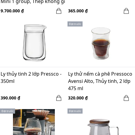
Mini 1 group, Thép không gỉ
+ Gỗ Walnut
9.700.000 ₫
365.000 ₫
Đặt trước
Ly thủy tinh 2 lớp Pressco -
Ly thử nếm cà phê Pressoco
350ml
Avensi Alto, Thủy tinh, 2 lớp
475 ml
390.000 ₫
320.000 ₫
Đặt trước
Đặt trước