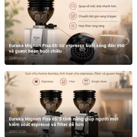
TIN TỨC
Eureka Mignon Pisa 65: từ espresso buổi sáng đến V60
và guest bean buổi chiều
23/07/2026
TIN TỨC
Eureka Mignon Pisa 65: 5 tính năng giúp người mới
kiểm soát espresso và filter dễ hơn
22/07/2026