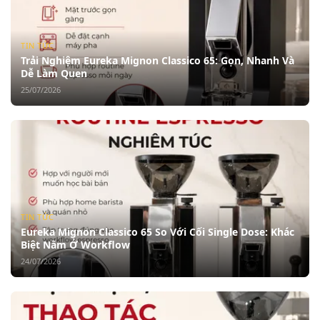
TIN TỨC
Trải Nghiệm Eureka Mignon Classico 65: Gọn, Nhanh Và
Dễ Làm Quen
25/07/2026
TIN TỨC
Eureka Mignon Classico 65 So Với Cối Single Dose: Khác
Biệt Nằm Ở Workflow
24/07/2026