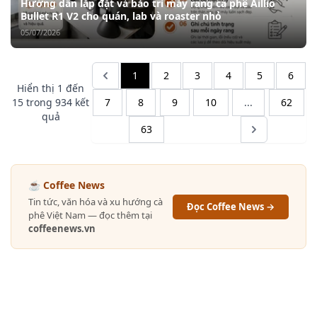
Hướng dẫn lắp đặt và bảo trì máy rang cà phê Aillio
Bullet R1 V2 cho quán, lab và roaster nhỏ
05/07/2026
1
2
3
4
5
6
Hiển thị
1
đến
15
trong
934
kết
7
8
9
10
...
62
quả
63
☕ Coffee News
Tin tức, văn hóa và xu hướng cà
Đọc Coffee News →
phê Việt Nam — đọc thêm tại
coffeenews.vn