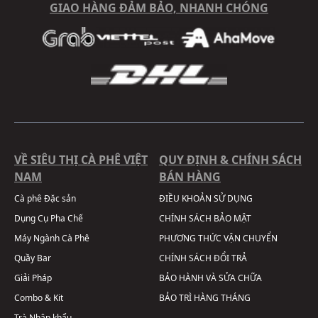
GIAO HÀNG ĐẢM BẢO, NHANH CHÓNG
VỀ SIÊU THỊ CÀ PHÊ VIỆT
QUY ĐỊNH & CHÍNH SÁCH
NAM
BÁN HÀNG
Cà phê Đặc sản
ĐIỀU KHOẢN SỬ DỤNG
Dụng Cụ Pha Chế
CHÍNH SÁCH BẢO MẬT
Máy Ngành Cà Phê
PHƯƠNG THỨC VẬN CHUYỂN
Quầy Bar
CHÍNH SÁCH ĐỔI TRẢ
Giải Pháp
BẢO HÀNH VÀ SỬA CHỮA
Combo & Kit
BẢO TRÌ HÀNG THÁNG
Trà Nhập khẩu