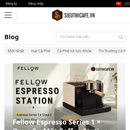
🇻🇳
🇺🇸
Đăng ký
Đăng nhập
Blog – Siêu Thị Cà Phê
Blog
Mới Nhất
Hạt Cà Phê
Cà Phê Và Sức Khỏe
Thị Trường Cà Phê
TIN TỨC
Fellow Espresso Series 1 ×