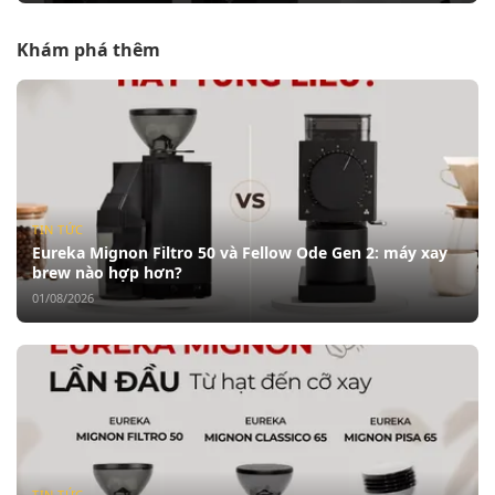
Khám phá thêm
TIN TỨC
Eureka Mignon Filtro 50 và Fellow Ode Gen 2: máy xay
brew nào hợp hơn?
01/08/2026
TIN TỨC