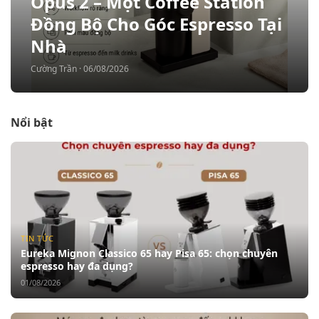
Opus 2 – Một Coffee Station
Đồng Bộ Cho Góc Espresso Tại
Nhà
Cường Trần · 06/08/2026
Nổi bật
TIN TỨC
Eureka Mignon Classico 65 hay Pisa 65: chọn chuyên
espresso hay đa dụng?
01/08/2026