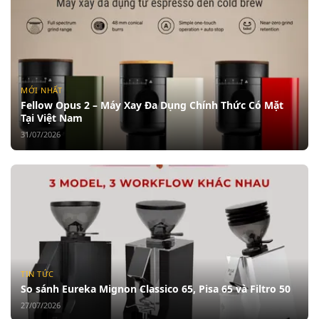
MỚI NHẤT
Fellow Opus 2 – Máy Xay Đa Dụng Chính Thức Có Mặt
Tại Việt Nam
31/07/2026
TIN TỨC
So sánh Eureka Mignon Classico 65, Pisa 65 và Filtro 50
27/07/2026