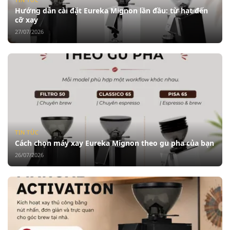
Hướng dẫn cài đặt Eureka Mignon lần đầu: từ hạt đến
cỡ xay
27/07/2026
TIN TỨC
Cách chọn máy xay Eureka Mignon theo gu pha của bạn
26/07/2026