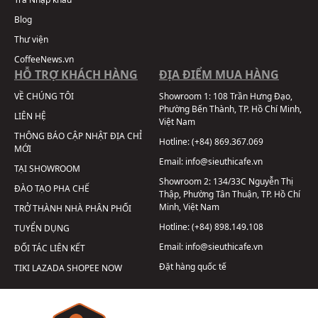
Blog
Thư viện
CoffeeNews.vn
HỖ TRỢ KHÁCH HÀNG
ĐỊA ĐIỂM MUA HÀNG
VỀ CHÚNG TÔI
Showroom 1:
108 Trần Hưng Đạo,
Phường Bến Thành, TP. Hồ Chí Minh,
LIÊN HỆ
Việt Nam
THÔNG BÁO CẬP NHẬT ĐỊA CHỈ
Hotline:
(+84) 869.367.069
MỚI
Email:
info@sieuthicafe.vn
TẠI SHOWROOM
Showroom 2:
134/33C Nguyễn Thị
ĐÀO TẠO PHA CHẾ
Thập, Phường Tân Thuận, TP. Hồ Chí
Minh, Việt Nam
TRỞ THÀNH NHÀ PHÂN PHỐI
Hotline:
(+84) 898.149.108
TUYỂN DỤNG
Email:
info@sieuthicafe.vn
ĐỐI TÁC LIÊN KẾT
Đặt hàng quốc tế
TIKI
LAZADA
SHOPEE
NOW