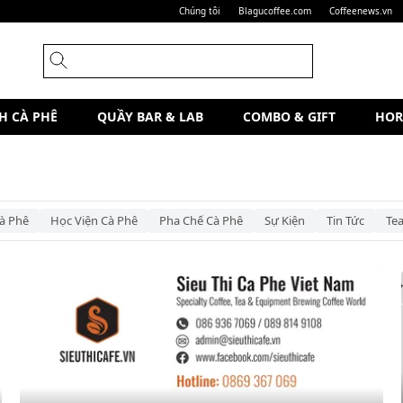
Chúng tôi
Blagucoffee.com
Coffeenews.vn
H CÀ PHÊ
QUẦY BAR & LAB
COMBO & GIFT
HOR
à Phê
Học Viện Cà Phê
Pha Chế Cà Phê
Sự Kiện
Tin Tức
Te