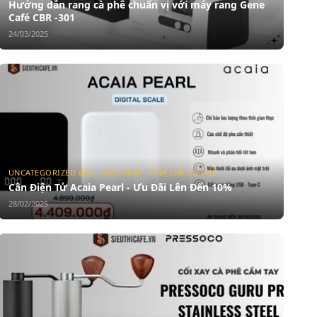
Hướng dẫn rang cà phê chuẩn vị với máy rang Gene
Café CBR -301
24/03/2025
UNCATEGORIZED @VI · MỚI NHẤT · PHA CHẾ CÀ PHÊ
Cân Điện Tử Acaia Pearl - Ưu Đãi Lên Đến 10%
28/02/2025