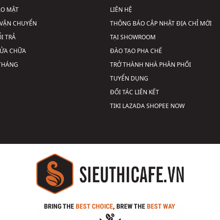
ẢO MẬT
LIÊN HỆ
VẬN CHUYỂN
THÔNG BÁO CẬP NHẬT ĐỊA CHỈ MỚI
I TRẢ
TẠI SHOWROOM
SỬA CHỮA
ĐÀO TẠO PHA CHẾ
 THÁNG
TRỞ THÀNH NHÀ PHÂN PHỐI
TUYỂN DỤNG
ĐỐI TÁC LIÊN KẾT
TIKI
LAZADA
SHOPEE
NOW