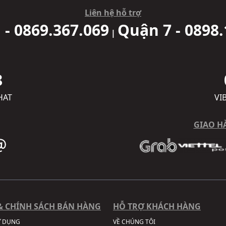
Liên hệ hỗ trợ
 - 0869.367.069
Quận 7 - 0898.
|
8
HAT
VI
GIAO H
& CHÍNH SÁCH BÁN HÀNG
HỖ TRỢ KHÁCH HÀNG
Ử DỤNG
VỀ CHÚNG TÔI