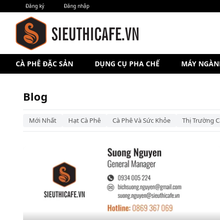
Đăng ký
Đăng nhập
CÀ PHÊ ĐẶC SẢN
DỤNG CỤ PHA CHẾ
MÁY NGÀN
Blog – Siêu Thị Cà Phê
Blog
Mới Nhất
Hạt Cà Phê
Cà Phê Và Sức Khỏe
Thị Trường C