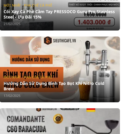
MỚI NHẤT · PHA CHẾ CÀ PHÊ
Cối Xay Cà Phê Cầm Tay PRESSOCO Guru Pro Stainless
Steel - Ưu Đãi 15%
21/02/2025
MỚI NHẤT · PHA CHẾ CÀ PHÊ
Hướng Dẫn Sử Dụng Bình Tạo Bọt Khí Nitro Cold
Brew
17/02/2025