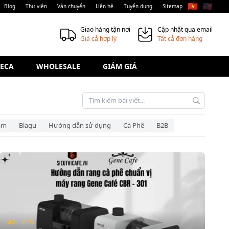
🇻🇳
🇺🇸
Blog
Thư viện
Vận chuyển
Liên hệ
Tuyển dụng
Sitemap
Giao hàng tận nơi
Cập nhật qua email
Giá cả hợp lý
Tất cả đơn hàng
ECA
WHOLESALE
GIẢM GIÁ
am
Blagu
Hướng dẫn sử dụng
Cà Phê
B2B
MỚI NHẤT