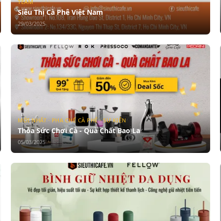
TEAM
Siêu Thị Cà Phê Việt Nam
29/03/2025
MỚI NHẤT · PHA CHẾ CÀ PHÊ · SỰ KIỆN
Thỏa Sức Chơi Cà - Quà Chất Bao La
05/03/2025