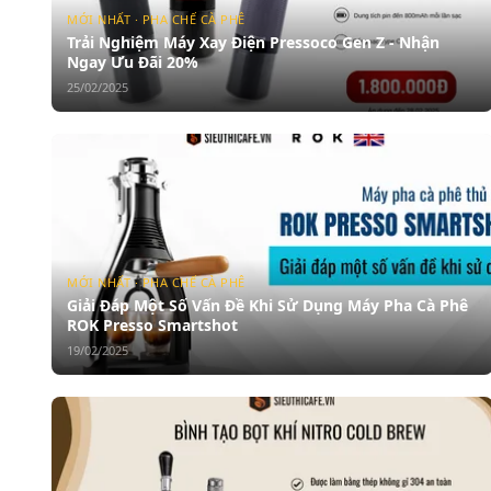
MỚI NHẤT · PHA CHẾ CÀ PHÊ
Trải Nghiệm Máy Xay Điện Pressoco Gen Z - Nhận
Ngay Ưu Đãi 20%
25/02/2025
MỚI NHẤT · PHA CHẾ CÀ PHÊ
Giải Đáp Một Số Vấn Đề Khi Sử Dụng Máy Pha Cà Phê
ROK Presso Smartshot
19/02/2025