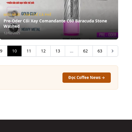
MỚI NHẤT · PHA CHẾ CÀ PHÊ
Pre-Oder Cối Xay Comandante C60 Baracuda Stone
Washed
12/02/2025
9
10
11
12
13
...
62
63
Đọc Coffee News →