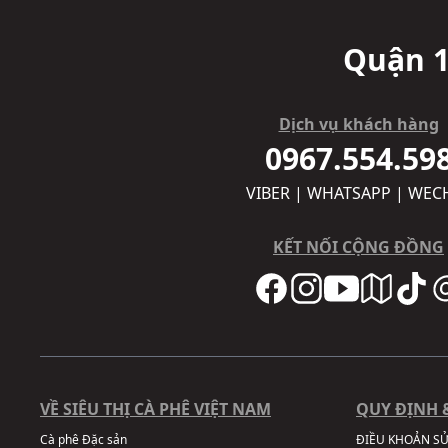
Quận 1
Dịch vụ khách hàng
0967.554.59
VIBER | WHATSAPP | WEC
KẾT NỐI CỘNG ĐỒNG
VỀ SIÊU THỊ CÀ PHÊ VIỆT NAM
QUY ĐỊNH 
Cà phê Đặc sản
ĐIỀU KHOẢN S