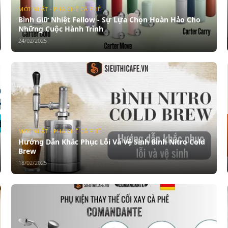
MỚI NHẤT · PHA CHẾ CÀ PHÊ
Bình Giữ Nhiệt Fellow - Sự Lựa Chọn Hoàn Hảo Cho
Những Cuộc Hành Trình
24/02/2025
MỚI NHẤT · PHA CHẾ CÀ PHÊ
Hướng Dẫn Khắc Phục Lỗi Và Vệ Sinh Bình Nitro Cold
Brew
18/02/2025