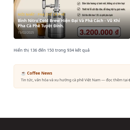
MỚI NHẤT · PHA CHẾ CÀ PHÊ
Bình Nitro Cold Brew Hiện Đại Và Phá Cách - Vũ Khí
Pha Cà Phê Tuyệt Đỉnh.
15/02/2025
Hiển thị
136
đến
150
trong
934
kết quả
☕ Coffee News
Tin tức, văn hóa và xu hướng cà phê Việt Nam — đọc thêm tại