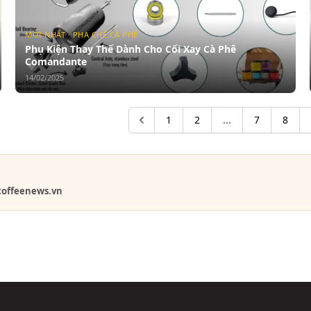
MỚI NHẤT · PHA CHẾ CÀ PHÊ
Phụ Kiện Thay Thế Dành Cho Cối Xay Cà Phê
Comandante
14/02/2025
1
2
...
7
8
coffeenews.vn