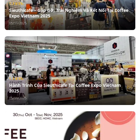
SỰ KIỆN
Sieuthicafe – Gặp Gỡ, Trải Nghiệm Và Kết Nối Tại Coffee
Expo Vietnam 2025
05/11/2025
SỰ KIỆN
Hành Trình Của Sieuthicafe Tại Coffee Expo Vietnam
2025
05/11/2025