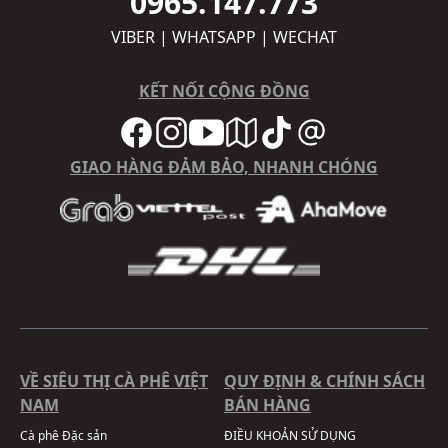
0965.147.773
VIBER | WHATSAPP | WECHAT
KẾT NỐI CỘNG ĐỒNG
GIAO HÀNG ĐẢM BẢO, NHANH CHÓNG
VỀ SIÊU THỊ CÀ PHÊ VIỆT
QUY ĐỊNH & CHÍNH SÁCH
NAM
BÁN HÀNG
Cà phê Đặc sản
ĐIỀU KHOẢN SỬ DỤNG