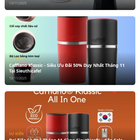
13/11/2025
SỰ KIỆN
Cafflano Klassic - Siêu Ưu Đãi 50% Duy Nhất Tháng 11
Tại Sieuthicafe!
13/11/2025
SỰ KIỆN