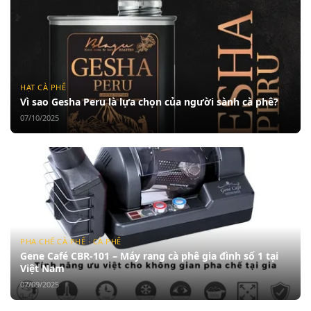
HẠT CÀ PHÊ
Vì sao Gesha Peru là lựa chọn của người sành cà phê?
07/10/2025
PHA CHẾ CÀ PHÊ · CÀ PHÊ
Gene Café CBR-101 – Máy rang cà phê gia đình số 1 tại
Việt Nam
07/09/2025