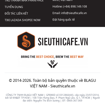
TRỞ THÀNH NHÀ PHÂN PHỐI
Hotline:
(+84) 898.149.108
TUYỂN DỤNG
Email:
info@sieuthicafe.vn
ĐỐI TÁC LIÊN KẾT
Đặt hàng quốc tế
TIKI
LAZADA
SHOPEE
NOW
© 2014-2026. Toàn bộ bản quyền thuộc về BLAGU
VIỆT NAM -
Sieuthicafe.vn
CÔNG TY TNHH BLAGU VIỆT NAM | GPĐKKD số 0312866443, cấp ngày 23/07/2014,
bởi Sở KH&ĐT TP.HCM | 108 Trần Hưng Đạo, P. Phạm Ngũ Lão, Q.1, TP.HCM | Người
đại diện: Nguyễn Thị Bích Sương | ĐT:
0869.367.069