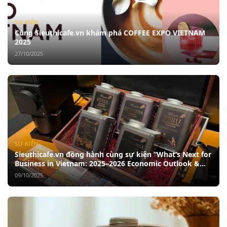
SỰ KIỆN
Cùng Sieuthicafe.vn khám phá COFFEE EXPO VIETNAM
2025
27/10/2025
SỰ KIỆN
Sieuthicafe.vn đồng hành cùng sự kiện “What’s Next for
Business in Vietnam: 2025–2026 Economic Outlook &
CEO Strategies”
09/10/2025