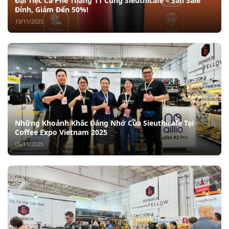
Đại Tiệc Cà Phê Tháng 11 Cùng Sieuthicafe – Săn Sale
Đỉnh, Giảm Đến 50%!
13/11/2025
SỰ KIỆN
Những Khoảnh Khắc Đáng Nhớ Của Sieuthicafe Tại
Coffee Expo Vietnam 2025
05/11/2025