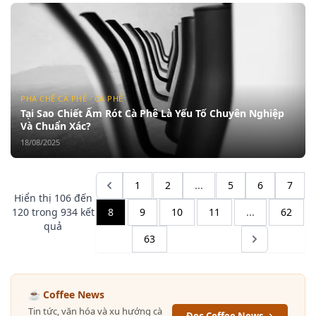
PHA CHẾ CÀ PHÊ · CÀ PHÊ
Tại Sao Chiết Ấm Rót Cà Phê Là Yếu Tố Chuyên Nghiệp
Và Chuẩn Xác?
18/08/2025
1
2
...
5
6
7
Hiển thị
106
đến
120
trong
934
kết
8
9
10
11
...
62
quả
63
☕ Coffee News
Tin tức, văn hóa và xu hướng cà
Đọc Coffee News →