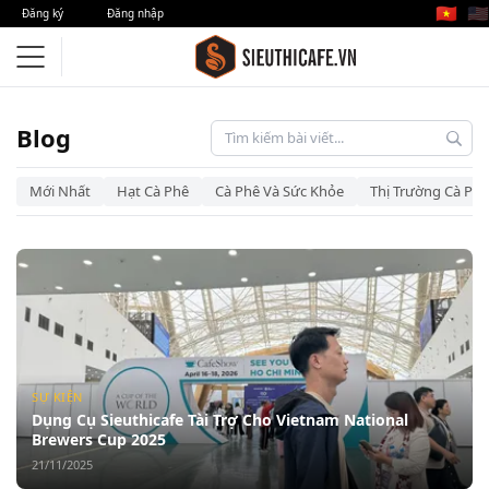
🇻🇳
🇺🇸
Đăng ký
Đăng nhập
Blog – Siêu Thị Cà Phê
Blog
Mới Nhất
Hạt Cà Phê
Cà Phê Và Sức Khỏe
Thị Trường Cà Phê
SỰ KIỆN
Dụng Cụ Sieuthicafe Tài Trợ Cho Vietnam National
Brewers Cup 2025
21/11/2025