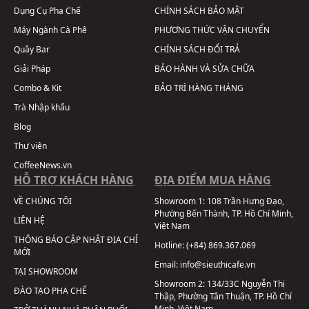
Dụng Cụ Pha Chế
CHÍNH SÁCH BẢO MẬT
Máy Ngành Cà Phê
PHƯƠNG THỨC VẬN CHUYỂN
Quầy Bar
CHÍNH SÁCH ĐỔI TRẢ
Giải Pháp
BẢO HÀNH VÀ SỬA CHỮA
Combo & Kit
BẢO TRÌ HÀNG THÁNG
Trà Nhập khẩu
Blog
Thư viện
CoffeeNews.vn
HỖ TRỢ KHÁCH HÀNG
ĐỊA ĐIỂM MUA HÀNG
VỀ CHÚNG TÔI
Showroom 1:
108 Trần Hưng Đạo,
Phường Bến Thành, TP. Hồ Chí Minh,
LIÊN HỆ
Việt Nam
THÔNG BÁO CẬP NHẬT ĐỊA CHỈ
Hotline:
(+84) 869.367.069
MỚI
Email:
info@sieuthicafe.vn
TẠI SHOWROOM
Showroom 2:
134/33C Nguyễn Thị
ĐÀO TẠO PHA CHẾ
Thập, Phường Tân Thuận, TP. Hồ Chí
Minh, Việt Nam