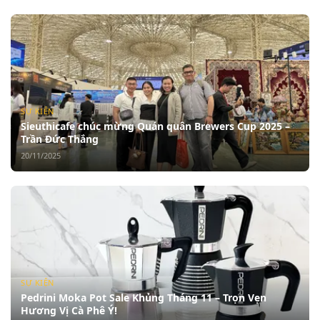
SỰ KIỆN
Sieuthicafe chúc mừng Quán quân Brewers Cup 2025 –
Trần Đức Thắng
20/11/2025
SỰ KIỆN
Pedrini Moka Pot Sale Khủng Tháng 11 – Trọn Vẹn
Hương Vị Cà Phê Ý!