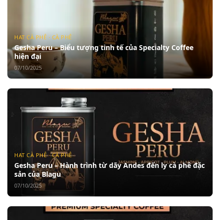
HẠT CÀ PHÊ · CÀ PHÊ
Gesha Peru – Biểu tượng tinh tế của Specialty Coffee
hiện đại
07/10/2025
HẠT CÀ PHÊ · CÀ PHÊ
Gesha Peru – Hành trình từ dãy Andes đến ly cà phê đặc
sản của Blagu
07/10/2025