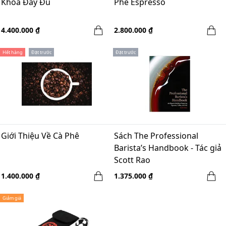
Khóa Đầy Đủ
Phê Espresso
4.400.000 ₫
2.800.000 ₫
Hết hàng
Đặt trước
Đặt trước
Giới Thiệu Về Cà Phê
Sách The Professional
Barista’s Handbook - Tác giả
Scott Rao
1.400.000 ₫
1.375.000 ₫
Giảm giá