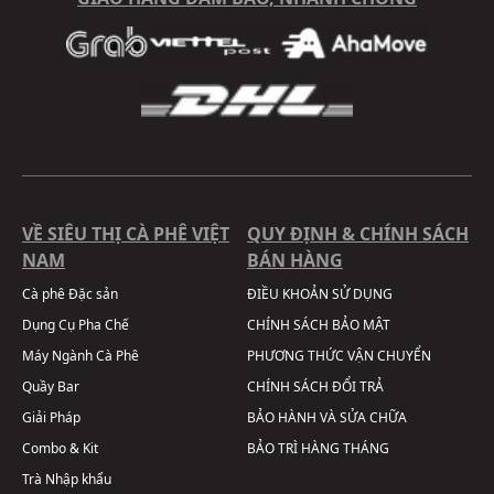
VỀ SIÊU THỊ CÀ PHÊ VIỆT
QUY ĐỊNH & CHÍNH SÁCH
NAM
BÁN HÀNG
Cà phê Đặc sản
ĐIỀU KHOẢN SỬ DỤNG
Dụng Cụ Pha Chế
CHÍNH SÁCH BẢO MẬT
Máy Ngành Cà Phê
PHƯƠNG THỨC VẬN CHUYỂN
Quầy Bar
CHÍNH SÁCH ĐỔI TRẢ
Giải Pháp
BẢO HÀNH VÀ SỬA CHỮA
Combo & Kit
BẢO TRÌ HÀNG THÁNG
Trà Nhập khẩu