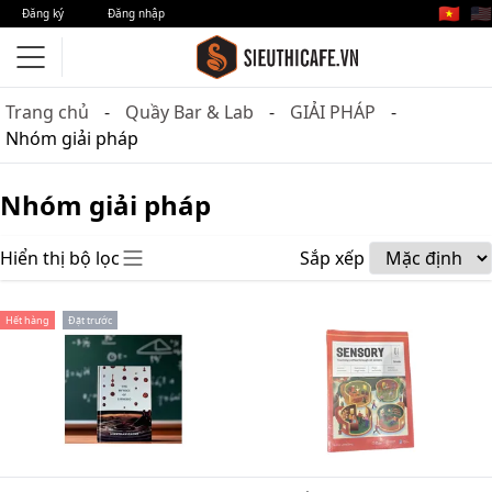
🇻🇳
🇺🇸
Đăng ký
Đăng nhập
Trang chủ
Quầy Bar & Lab
GIẢI PHÁP
Nhóm giải pháp
Nhóm giải pháp
Hiển thị bộ lọc
Sắp xếp
Hết hàng
Đặt trước