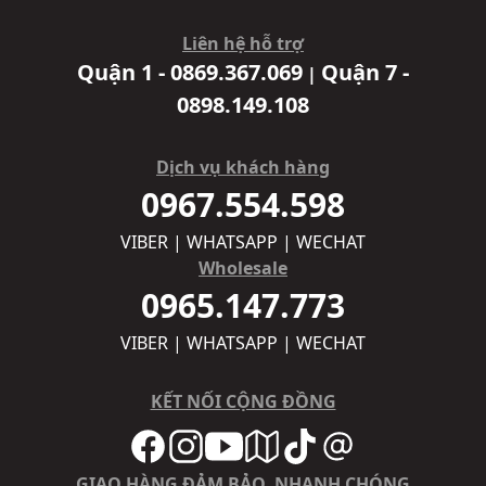
Liên hệ hỗ trợ
Quận 1 - 0869.367.069
Quận 7 -
|
0898.149.108
Dịch vụ khách hàng
0967.554.598
VIBER | WHATSAPP | WECHAT
Wholesale
0965.147.773
VIBER | WHATSAPP | WECHAT
KẾT NỐI CỘNG ĐỒNG
GIAO HÀNG ĐẢM BẢO, NHANH CHÓNG