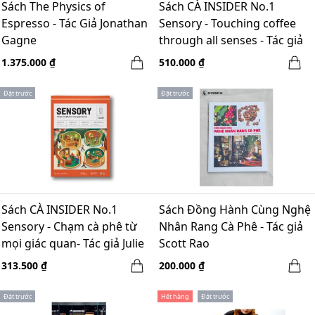
Sách The Physics of
Sách CÀ INSIDER No.1
Espresso - Tác Giả Jonathan
Sensory - Touching coffee
Gagne
through all senses - Tác giả
Julie Dang
1.375.000 ₫
510.000 ₫
Đặt trước
Đặt trước
Sách CÀ INSIDER No.1
Sách Đồng Hành Cùng Nghệ
Sensory - Chạm cà phê từ
Nhân Rang Cà Phê - Tác giả
mọi giác quan- Tác giả Julie
Scott Rao
Đặng
313.500 ₫
200.000 ₫
Đặt trước
Hết hàng
Đặt trước