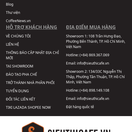
Blog
Thư viện
CoffeeNews.vn
HỖ TRỢ KHÁCH HÀNG
ĐỊA ĐIỂM MUA HÀNG
VỀ CHÚNG TÔI
Showroom 1:
108 Trần Hưng Đạo,
Phường Bến Thành, TP. Hồ Chí Minh,
LIÊN HỆ
Việt Nam
THÔNG BÁO CẬP NHẬT ĐỊA CHỈ
Hotline:
(+84) 869.367.069
MỚI
Email:
info@sieuthicafe.vn
TẠI SHOWROOM
Showroom 2:
134/33C Nguyễn Thị
ĐÀO TẠO PHA CHẾ
Thập, Phường Tân Thuận, TP. Hồ Chí
Minh, Việt Nam
TRỞ THÀNH NHÀ PHÂN PHỐI
Hotline:
(+84) 898.149.108
TUYỂN DỤNG
Email:
info@sieuthicafe.vn
ĐỐI TÁC LIÊN KẾT
Đặt hàng quốc tế
TIKI
LAZADA
SHOPEE
NOW