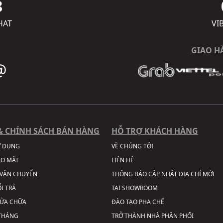
8
HAT
VI
GIAO H
& CHÍNH SÁCH BÁN HÀNG
HỖ TRỢ KHÁCH HÀNG
Ử DỤNG
VỀ CHÚNG TÔI
ẢO MẬT
LIÊN HỆ
VẬN CHUYỂN
THÔNG BÁO CẬP NHẬT ĐỊA CHỈ MỚI
I TRẢ
TẠI SHOWROOM
SỬA CHỮA
ĐÀO TẠO PHA CHẾ
 THÁNG
TRỞ THÀNH NHÀ PHÂN PHỐI