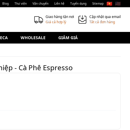
🇻🇳
🇺🇸
Blog
Thư viện
Vận chuyển
Liên hệ
Tuyển dụng
Sitemap
Giao hàng tận nơi
Cập nhật qua email
Giá cả hợp lý
Tất cả đơn hàng
ECA
WHOLESALE
GIẢM GIÁ
iệp - Cà Phê Espresso