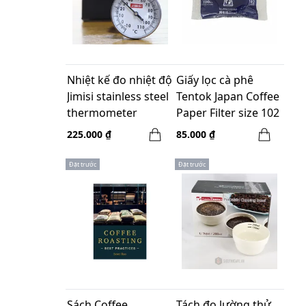
Nhiệt kế đo nhiệt độ
Giấy lọc cà phê
Jimisi stainless steel
Tentok Japan Coffee
thermometer
Paper Filter size 102
JM8577
White (2-4 cups)
225.000 ₫
85.000 ₫
Đặt trước
Đặt trước
Sách Coffee
Tách đo lường thử