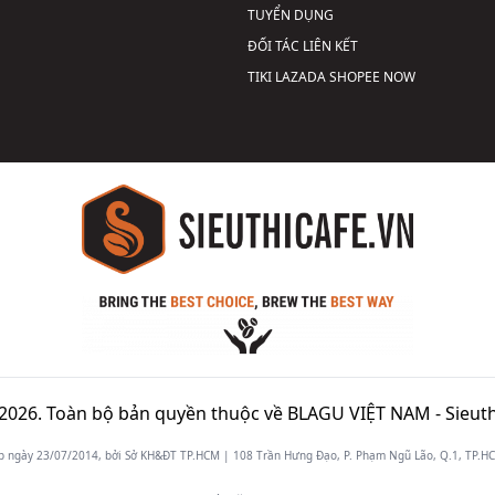
TUYỂN DỤNG
ĐỐI TÁC LIÊN KẾT
TIKI
LAZADA
SHOPEE
NOW
2026. Toàn bộ bản quyền thuộc về BLAGU VIỆT NAM -
Sieuth
gày 23/07/2014, bởi Sở KH&ĐT TP.HCM | 108 Trần Hưng Đạo, P. Phạm Ngũ Lão, Q.1, TP.HCM