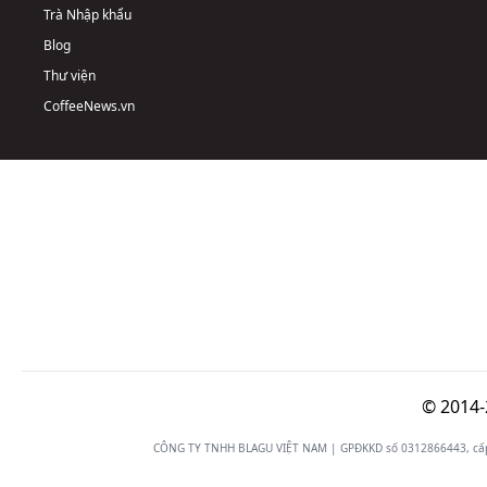
Trà Nhập khẩu
Blog
Thư viện
CoffeeNews.vn
© 2014-
CÔNG TY TNHH BLAGU VIỆT NAM | GPĐKKD số 0312866443, cấp n