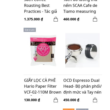
Roasting Best
nếm SCAA Cafe de
Practices - Tác giả
Tiamo measuring
Scott Rao
cup HG0788 trắng-
1.375.000 ₫
460.000 ₫
200ml
Đặt trước
GIẤY LỌC CÀ PHÊ
OCD Espresso Dual
Hario Paper Filter
Head- Bộ phân phối/
VCF-02-110M Brown
định mức và Tay nén
- MẪU MỚI
size 58mm (2in1)
130.000 ₫
450.000 ₫