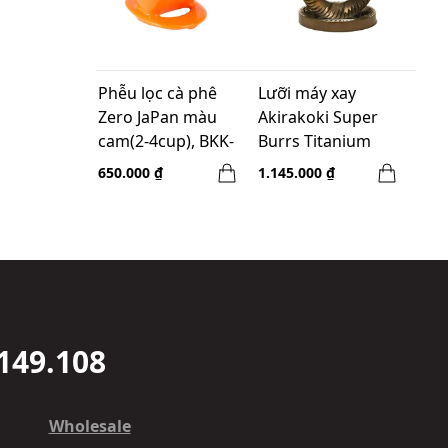
Phễu lọc cà phê
Lưỡi máy xay
Zero JaPan màu
Akirakoki Super
cam(2-4cup), BKK-
Burrs Titanium
15-L JB
Coated 60mm
650.000 ₫
1.145.000 ₫
149.108
Wholesale