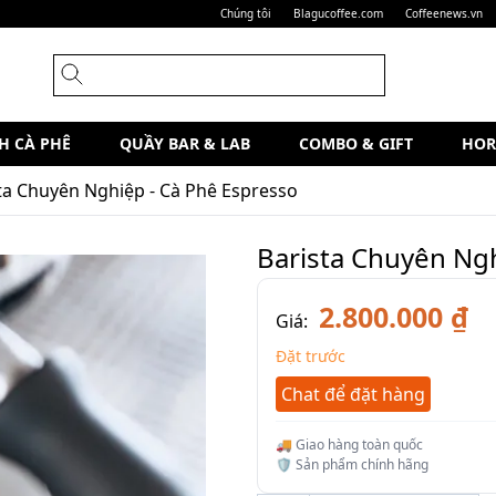
Chúng tôi
Blagucoffee.com
Coffeenews.vn
H CÀ PHÊ
QUẦY BAR & LAB
COMBO & GIFT
HOR
ta Chuyên Nghiệp - Cà Phê Espresso
Barista Chuyên Ngh
2.800.000 ₫
Giá:
Đặt trước
Chat để đặt hàng
🚚 Giao hàng toàn quốc
🛡️ Sản phẩm chính hãng