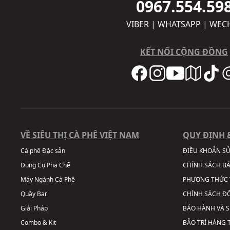
0967.554.59
VIBER | WHATSAPP | WEC
KẾT NỐI CỘNG ĐỒNG
VỀ SIÊU THỊ CÀ PHÊ VIỆT NAM
QUY ĐỊNH 
Cà phê Đặc sản
ĐIỀU KHOẢN S
Dụng Cụ Pha Chế
CHÍNH SÁCH B
Máy Ngành Cà Phê
PHƯƠNG THỨC 
Quầy Bar
CHÍNH SÁCH ĐỔ
Giải Pháp
BẢO HÀNH VÀ 
Combo & Kit
BẢO TRÌ HÀNG