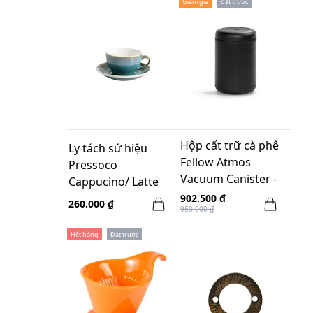
Giảm giá
Đặt trước
Hộp cất trữ cà phê
Ly tách sứ hiệu
Fellow Atmos
Pressoco
Vacuum Canister -
Cappucino/ Latte
màu đen - 1.2l
Cup - 250ml - màu
902.500 ₫
260.000 ₫
950.000 ₫
xanh Basil
Hết hàng
Đặt trước