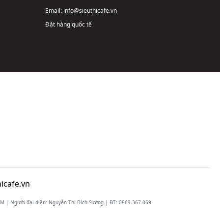
Email:
info@sieuthicafe.vn
Đặt hàng quốc tế
icafe.vn
 | Người đại diện: Nguyễn Thị Bích Sương | ĐT:
0869.367.069