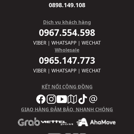
0898.149.108
Dịch vụ khách hàng
0967.554.598
VIBER | WHATSAPP | WECHAT
Wholesale
0965.147.773
VIBER | WHATSAPP | WECHAT
KẾT NỐI CỘNG ĐỒNG
GIAO HÀNG ĐẢM BẢO, NHANH CHÓNG