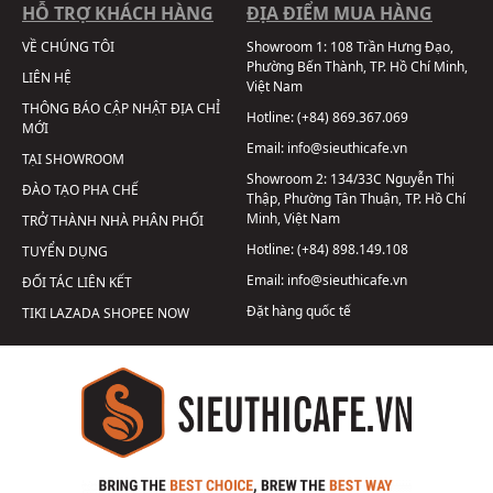
HỖ TRỢ KHÁCH HÀNG
ĐỊA ĐIỂM MUA HÀNG
VỀ CHÚNG TÔI
Showroom 1:
108 Trần Hưng Đạo,
Phường Bến Thành, TP. Hồ Chí Minh,
LIÊN HỆ
Việt Nam
THÔNG BÁO CẬP NHẬT ĐỊA CHỈ
Hotline:
(+84) 869.367.069
MỚI
Email:
info@sieuthicafe.vn
TẠI SHOWROOM
Showroom 2:
134/33C Nguyễn Thị
ĐÀO TẠO PHA CHẾ
Thập, Phường Tân Thuận, TP. Hồ Chí
Minh, Việt Nam
TRỞ THÀNH NHÀ PHÂN PHỐI
Hotline:
(+84) 898.149.108
TUYỂN DỤNG
Email:
info@sieuthicafe.vn
ĐỐI TÁC LIÊN KẾT
Đặt hàng quốc tế
TIKI
LAZADA
SHOPEE
NOW