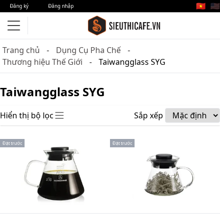
🇻🇳
🇺🇸
Đăng ký
Đăng nhập
Trang chủ
Dụng Cụ Pha Chế
Thương hiệu Thế Giới
Taiwangglass SYG
Taiwangglass SYG
Hiển thị bộ lọc
Sắp xếp
Đặt trước
Đặt trước