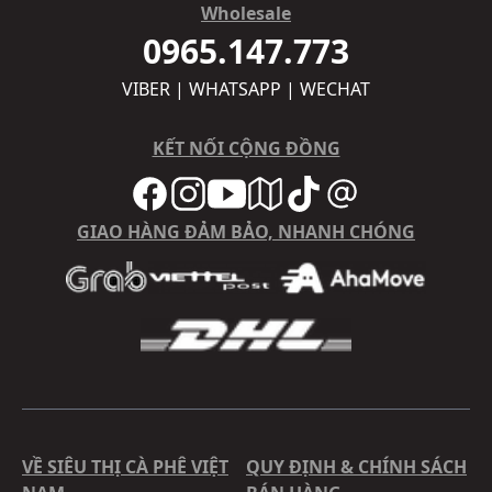
Wholesale
0965.147.773
VIBER | WHATSAPP | WECHAT
KẾT NỐI CỘNG ĐỒNG
GIAO HÀNG ĐẢM BẢO, NHANH CHÓNG
VỀ SIÊU THỊ CÀ PHÊ VIỆT
QUY ĐỊNH & CHÍNH SÁCH