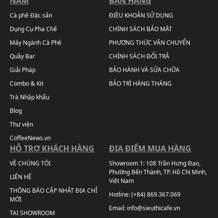
NAM
BÁN HÀNG
Cà phê Đặc sản
ĐIỀU KHOẢN SỬ DỤNG
Dụng Cụ Pha Chế
CHÍNH SÁCH BẢO MẬT
Máy Ngành Cà Phê
PHƯƠNG THỨC VẬN CHUYỂN
Quầy Bar
CHÍNH SÁCH ĐỔI TRẢ
Giải Pháp
BẢO HÀNH VÀ SỬA CHỮA
Combo & Kit
BẢO TRÌ HÀNG THÁNG
Trà Nhập khẩu
Blog
Thư viện
CoffeeNews.vn
HỖ TRỢ KHÁCH HÀNG
ĐỊA ĐIỂM MUA HÀNG
VỀ CHÚNG TÔI
Showroom 1:
108 Trần Hưng Đạo,
Phường Bến Thành, TP. Hồ Chí Minh,
LIÊN HỆ
Việt Nam
THÔNG BÁO CẬP NHẬT ĐỊA CHỈ
Hotline:
(+84) 869.367.069
MỚI
Email:
info@sieuthicafe.vn
TẠI SHOWROOM