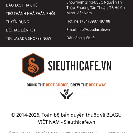
Showroom 2:
134/33C Nguyễn Thị
ĐÀO TẠO PHA CHẾ
Thập, Phường Tân Thuận, TP. Hồ Chí
Minh, Việt Nam
TRỞ THÀNH NHÀ PHÂN PHỐI
Hotline:
(+84) 898.149.108
TUYỂN DỤNG
Email:
info@sieuthicafe.vn
ĐỐI TÁC LIÊN KẾT
Đặt hàng quốc tế
TIKI
LAZADA
SHOPEE
NOW
© 2014-2026. Toàn bộ bản quyền thuộc về BLAGU
VIỆT NAM -
Sieuthicafe.vn