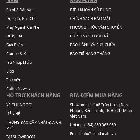
NAM
BÁN HÀNG
Cà phê Đặc sản
ĐIỀU KHOẢN SỬ DỤNG
Dụng Cụ Pha Chế
CHÍNH SÁCH BẢO MẬT
Máy Ngành Cà Phê
PHƯƠNG THỨC VẬN CHUYỂN
Quầy Bar
CHÍNH SÁCH ĐỔI TRẢ
Giải Pháp
BẢO HÀNH VÀ SỬA CHỮA
Combo & Kit
BẢO TRÌ HÀNG THÁNG
Trà Nhập khẩu
Blog
Thư viện
CoffeeNews.vn
HỖ TRỢ KHÁCH HÀNG
ĐỊA ĐIỂM MUA HÀNG
VỀ CHÚNG TÔI
Showroom 1:
108 Trần Hưng Đạo,
Phường Bến Thành, TP. Hồ Chí Minh,
LIÊN HỆ
Việt Nam
THÔNG BÁO CẬP NHẬT ĐỊA CHỈ
Hotline:
(+84) 869.367.069
MỚI
Email:
info@sieuthicafe.vn
TẠI SHOWROOM