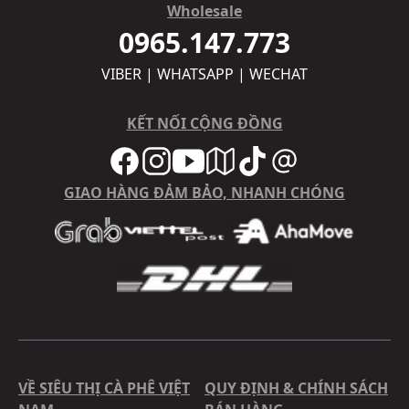
Wholesale
0965.147.773
VIBER | WHATSAPP | WECHAT
KẾT NỐI CỘNG ĐỒNG
GIAO HÀNG ĐẢM BẢO, NHANH CHÓNG
VỀ SIÊU THỊ CÀ PHÊ VIỆT
QUY ĐỊNH & CHÍNH SÁCH