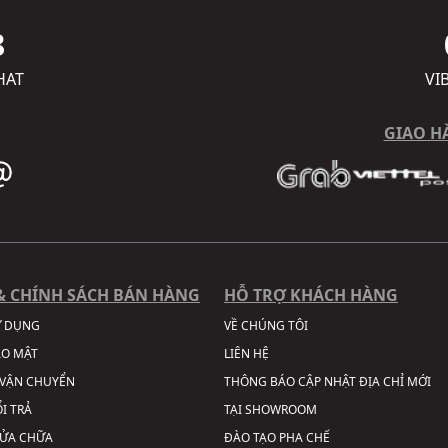
8
HAT
VI
GIAO H
& CHÍNH SÁCH BÁN HÀNG
HỖ TRỢ KHÁCH HÀNG
Ử DỤNG
VỀ CHÚNG TÔI
ẢO MẬT
LIÊN HỆ
VẬN CHUYỂN
THÔNG BÁO CẬP NHẬT ĐỊA CHỈ MỚI
I TRẢ
TẠI SHOWROOM
SỬA CHỮA
ĐÀO TẠO PHA CHẾ