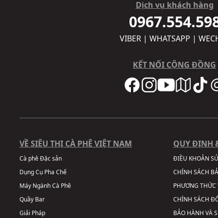
Dịch vụ khách hàng
0967.554.59
VIBER | WHATSAPP | WEC
KẾT NỐI CỘNG ĐỒNG
VỀ SIÊU THỊ CÀ PHÊ VIỆT NAM
QUY ĐỊNH 
Cà phê Đặc sản
ĐIỀU KHOẢN S
Dụng Cụ Pha Chế
CHÍNH SÁCH B
Máy Ngành Cà Phê
PHƯƠNG THỨC 
Quầy Bar
CHÍNH SÁCH ĐỔ
Giải Pháp
BẢO HÀNH VÀ 