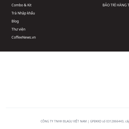
Combo & Kit
BẢO TRÌ HÀNG
Trà Nhập khẩu
Blog
Thư viện
CoffeeNews.vn
CÔNG TY TNHH BLAGU VIỆT NAM | GPĐKKD số 0312866443, cấp n