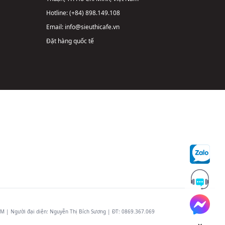
Hotline:
(+84) 898.149.108
Email:
info@sieuthicafe.vn
Đặt hàng quốc tế
 | Người đại diện: Nguyễn Thị Bích Sương | ĐT:
0869.367.069