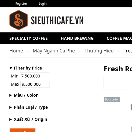
Register
Login
SPECIALTY COFFEE
HAND BREWING
COFFEE MA
Home
Máy Ngành Cà Phê
Thương Hiệu
Fre
Fresh R
Filter by Price
Min
Max
Màu / Color
Back order
Phân Loại / Type
Xuất Xứ / Origin