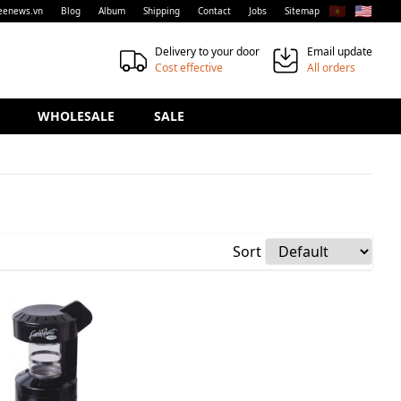
🇻🇳
🇺🇸
eenews.vn
Blog
Album
Shipping
Contact
Jobs
Sitemap
Delivery to your door
Email update
Cost effective
All orders
WHOLESALE
SALE
Sort