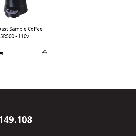
oast Sample Coffee
 SR500 - 110v
00
149.108