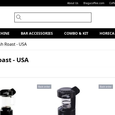
About Us
Blagucoffee.com
Coff
CHINE
BAR ACCESSORIES
COMBO & KIT
HORECA
sh Roast - USA
oast - USA
Back order
Back order