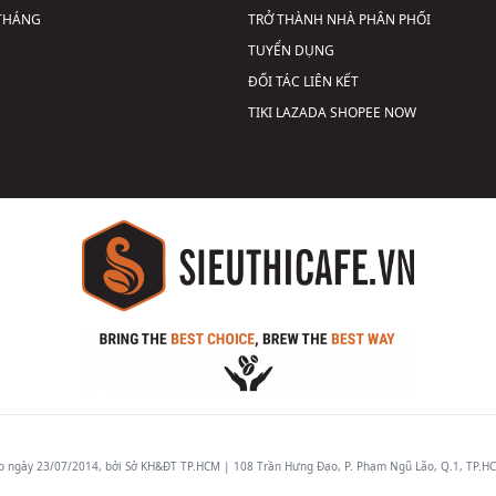
 THÁNG
TRỞ THÀNH NHÀ PHÂN PHỐI
TUYỂN DỤNG
ĐỐI TÁC LIÊN KẾT
TIKI
LAZADA
SHOPEE
NOW
gày 23/07/2014, bởi Sở KH&ĐT TP.HCM | 108 Trần Hưng Đạo, P. Phạm Ngũ Lão, Q.1, TP.HCM