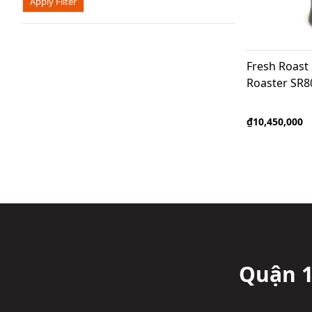
Apply Filter
Fresh Roast
Roaster SR8
₫10,450,000
Quận 1