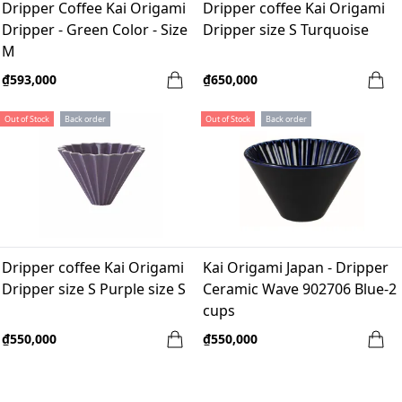
Dripper Coffee Kai Origami
Dripper coffee Kai Origami
Dripper - Green Color - Size
Dripper size S Turquoise
M
₫593,000
₫650,000
Out of Stock
Back order
Out of Stock
Back order
Dripper coffee Kai Origami
Kai Origami Japan - Dripper
Dripper size S Purple size S
Ceramic Wave 902706 Blue-2
cups
₫550,000
₫550,000