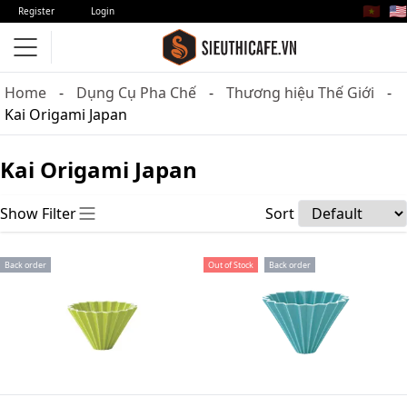
🇻🇳
🇺🇸
Register
Login
Home
Dụng Cụ Pha Chế
Thương hiệu Thế Giới
Kai Origami Japan
Kai Origami Japan
Show Filter
Sort
Back order
Out of Stock
Back order