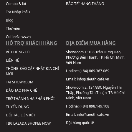
Combo & Kit
BẢO TRÌ HÀNG THÁNG
Trà Nhập khẩu
Blog
Thư viện
CoffeeNews.vn
HỖ TRỢ KHÁCH HÀNG
ĐỊA ĐIỂM MUA HÀNG
VỀ CHÚNG TÔI
Showroom 1:
108 Trần Hưng Đạo,
Phường Bến Thành, TP. Hồ Chí Minh,
LIÊN HỆ
Việt Nam
THÔNG BÁO CẬP NHẬT ĐỊA CHỈ
Hotline:
(+84) 869.367.069
MỚI
Email:
info@sieuthicafe.vn
TẠI SHOWROOM
Showroom 2:
134/33C Nguyễn Thị
ĐÀO TẠO PHA CHẾ
Thập, Phường Tân Thuận, TP. Hồ Chí
Minh, Việt Nam
TRỞ THÀNH NHÀ PHÂN PHỐI
Hotline:
(+84) 898.149.108
TUYỂN DỤNG
Email:
info@sieuthicafe.vn
ĐỐI TÁC LIÊN KẾT
Đặt hàng quốc tế
TIKI
LAZADA
SHOPEE
NOW