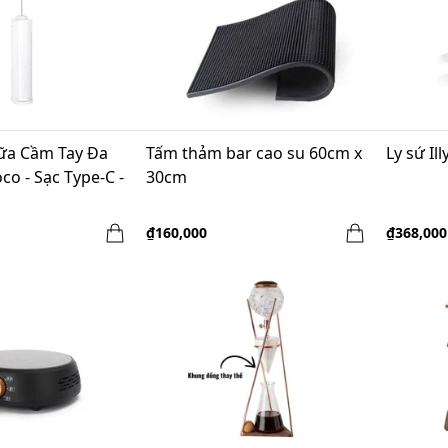
ữa Cầm Tay Đa
Tấm thảm bar cao su 60cm x
Ly sứ Il
o - Sạc Type-C -
30cm
₫160,000
₫368,000