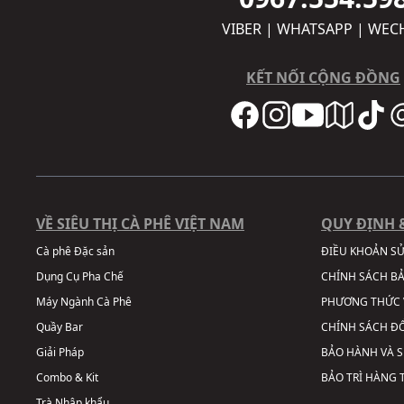
VIBER | WHATSAPP | WEC
KẾT NỐI CỘNG ĐỒNG
VỀ SIÊU THỊ CÀ PHÊ VIỆT NAM
QUY ĐỊNH 
Cà phê Đặc sản
ĐIỀU KHOẢN S
Dụng Cụ Pha Chế
CHÍNH SÁCH B
Máy Ngành Cà Phê
PHƯƠNG THỨC 
Quầy Bar
CHÍNH SÁCH ĐỔ
Giải Pháp
BẢO HÀNH VÀ 
Combo & Kit
BẢO TRÌ HÀNG
Trà Nhập khẩu