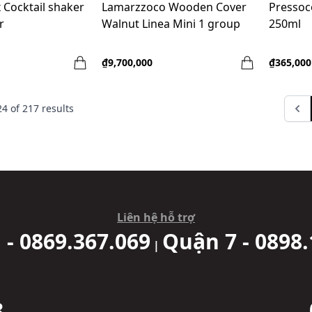
x Cocktail shaker
Lamarzzoco Wooden Cover
Pressoc
r
Walnut Linea Mini 1 group
250ml
₫9,700,000
₫365,000
24
of
217
results
Liên hệ hỗ trợ
 - 0869.367.069
Quận 7 - 0898.
|
8