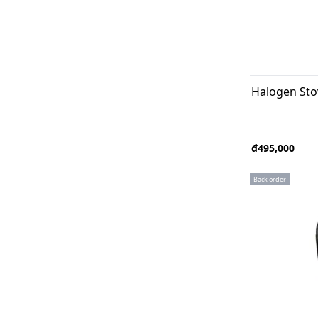
Halogen Sto
₫495,000
Back order