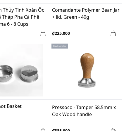
 Thủy Tinh Xoắn Ốc
Comandante Polymer Bean Jar
ế Tháp Pha Cà Phê
+ lid, Green - 40g
ma 6 - 8 Cups
₫225,000
Back order
ot Basket
Pressoco - Tamper 58.5mm x
Oak Wood handle
₫385,000