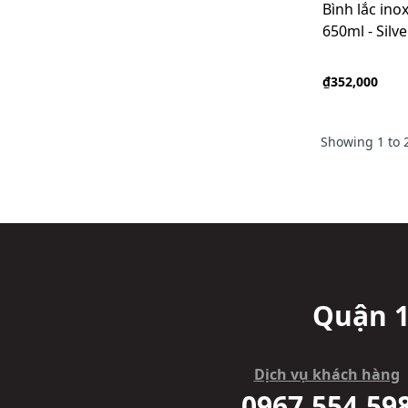
Bình lắc ino
650ml - Silve
₫352,000
Showing
1
to
Quận 1
Dịch vụ khách hàng
0967.554.59