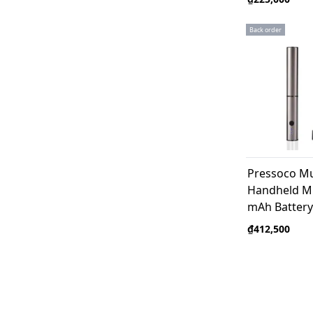
Back order
Pressoco Mu
Handheld Mil
mAh Battery
₫412,500