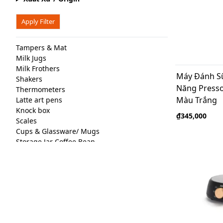
Apply Filter
Tampers & Mat
Milk Jugs
Milk Frothers
Máy Đánh S
Shakers
Năng Pressoc
Thermometers
Màu Trắng
Latte art pens
Knock box
₫345,000
Scales
Cups & Glassware/ Mugs
Storage Jar Coffee Bean
Cleaning Equipment
Brew stands
Spare Parts
Filter Paper & Cloths
Bếp điện
Timer Spot
Gas Stove