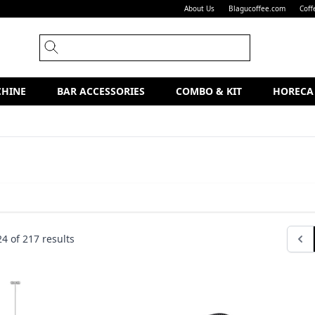
About Us
Blagucoffee.com
Coff
CHINE
BAR ACCESSORIES
COMBO & KIT
HORECA
24
of
217
results