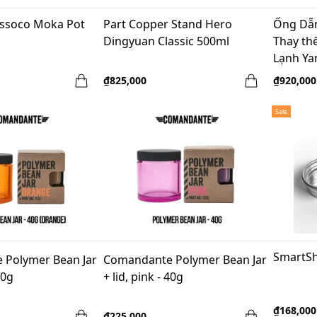
essoco Moka Pot
Part Copper Stand Hero
Ống Dẫn
n
Dingyuan Classic 500ml
Thay th
Lạnh Ya
₫825,000
₫920,000
Sale
SmartSh
 Polymer Bean Jar
Comandante Polymer Bean Jar
40g
+ lid, pink - 40g
₫168,000
₫225,000