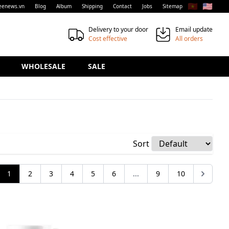
🇻🇳
🇺🇸
eenews.vn
Blog
Album
Shipping
Contact
Jobs
Sitemap
Delivery to your door
Email update
Cost effective
All orders
WHOLESALE
SALE
Sort
1
2
3
4
5
6
...
9
10