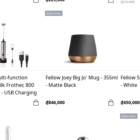
₫210,000
Back order
lti-function
Fellow Joey Big Jo' Mug - 355ml
Fellow S
k Frother, 800
- Matte Black
- White
 - USB Charging
₫846,000
₫450,000
Back order