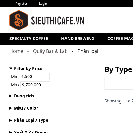
Register
Login
SPECIALTY COFFEE
HAND BREWING
COFFEE MA
Home
Quầy Bar & Lab
Phân loại
By Type
Filter by Price
Min
Max
Dung tích
Showing
1
to
Màu / Color
Phân Loại / Type
Xuất Xứ / Origin