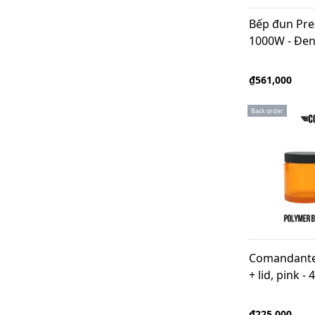
WHIPPER CREAM Bottle
Filter Paper Tray Holder
Bếp đun Pr
Bổ sung khoáng
1000W - Đe
Muỗng đong
Coffee Ground Sieve
Cupping & Testing
₫561,000
Dụng cụ chuyên dụng
PORTAFILTERS &amp; BOTTOMLESS
Back order
PORTAFILTERS
Comandante
+ lid, pink - 
₫225,000