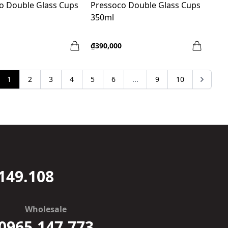
o Double Glass Cups
Pressoco Double Glass Cups
350ml
₫390,000
1
2
3
4
5
6
...
9
10
149.108
Wholesale
0965.147.773