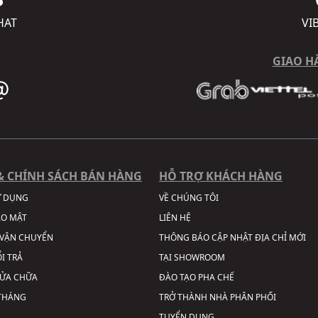
HAT
VI
GIAO H
& CHÍNH SÁCH BÁN HÀNG
HỖ TRỢ KHÁCH HÀNG
Ử DỤNG
VỀ CHÚNG TÔI
ẢO MẬT
LIÊN HỆ
VẬN CHUYỂN
THÔNG BÁO CẬP NHẬT ĐỊA CHỈ MỚI
I TRẢ
TẠI SHOWROOM
SỬA CHỮA
ĐÀO TẠO PHA CHẾ
 THÁNG
TRỞ THÀNH NHÀ PHÂN PHỐI
TUYỂN DỤNG