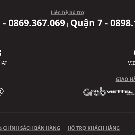
Liên hệ hỗ trợ
 - 0869.367.069
Quận 7 - 0898.
|
8
HAT
VI
GIAO H
& CHÍNH SÁCH BÁN HÀNG
HỖ TRỢ KHÁCH HÀNG