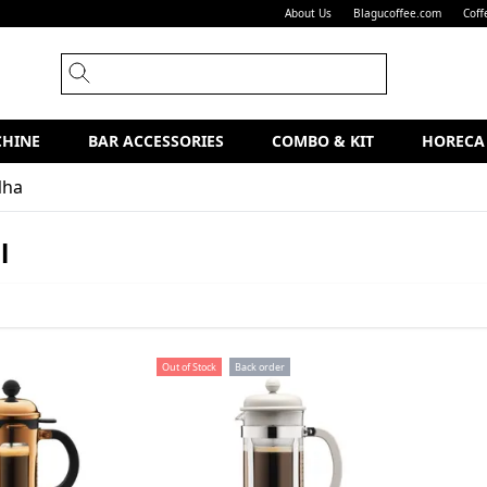
About Us
Blagucoffee.com
Coff
CHINE
BAR ACCESSORIES
COMBO & KIT
HORECA
Nha
l
Out of Stock
Back order