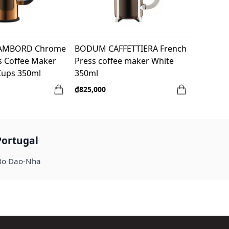
AMBORD Chrome
BODUM CAFFETTIERA French
s Coffee Maker
Press coffee maker White
Cups 350ml
350ml
₫825,000
Portugal
Bo Dao-Nha