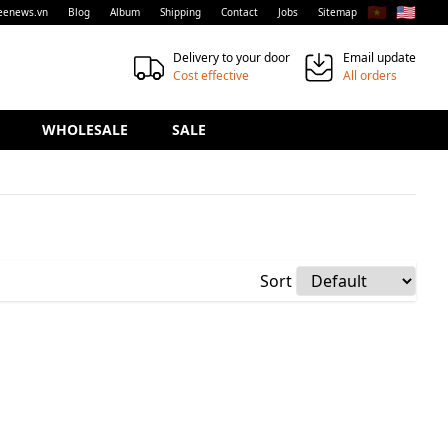
🇻🇳
🇺🇸
eenews.vn
Blog
Album
Shipping
Contact
Jobs
Sitemap
Delivery to your door
Email update
Cost effective
All orders
WHOLESALE
SALE
Sort