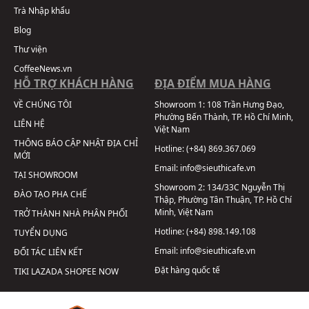
Trà Nhập khẩu
Blog
Thư viện
CoffeeNews.vn
HỖ TRỢ KHÁCH HÀNG
ĐỊA ĐIỂM MUA HÀNG
VỀ CHÚNG TÔI
Showroom 1:
108 Trần Hưng Đạo,
Phường Bến Thành, TP. Hồ Chí Minh,
LIÊN HỆ
Việt Nam
THÔNG BÁO CẬP NHẬT ĐỊA CHỈ
Hotline:
(+84) 869.367.069
MỚI
Email:
info@sieuthicafe.vn
TẠI SHOWROOM
Showroom 2:
134/33C Nguyễn Thị
ĐÀO TẠO PHA CHẾ
Thập, Phường Tân Thuận, TP. Hồ Chí
Minh, Việt Nam
TRỞ THÀNH NHÀ PHÂN PHỐI
Hotline:
(+84) 898.149.108
TUYỂN DỤNG
Email:
info@sieuthicafe.vn
ĐỐI TÁC LIÊN KẾT
Đặt hàng quốc tế
TIKI
LAZADA
SHOPEE
NOW