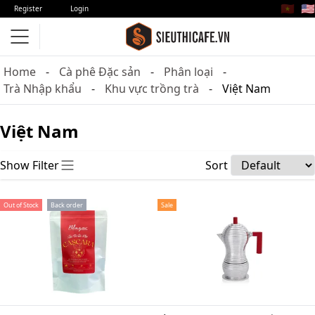
🇻🇳
🇺🇸
Register
Login
Home
Cà phê Đặc sản
Phân loại
Trà Nhập khẩu
Khu vực trồng trà
Việt Nam
Việt Nam
Show Filter
Sort
Out of Stock
Back order
Sale