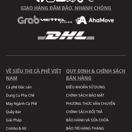
GIAO HÀNG ĐẢM BẢO, NHANH CHÓNG
VỀ SIÊU THỊ CÀ PHÊ VIỆT
QUY ĐỊNH & CHÍNH SÁCH
NAM
BÁN HÀNG
Cà phê Đặc sản
ĐIỀU KHOẢN SỬ DỤNG
Dụng Cụ Pha Chế
CHÍNH SÁCH BẢO MẬT
Máy Ngành Cà Phê
PHƯƠNG THỨC VẬN CHUYỂN
Quầy Bar
CHÍNH SÁCH ĐỔI TRẢ
Giải Pháp
BẢO HÀNH VÀ SỬA CHỮA
Combo & Kit
BẢO TRÌ HÀNG THÁNG