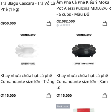
Ấm Pha Cà Phê Kiểu Ý Moka
Trà Blagu Cascara - Trà Vỏ Cà
Pot Alessi Pulcina MDL02/6 R
Phê (1 kg)
- 6 cups - Màu Đỏ
₫2,082,500
₫950,000
₫2,450,000
Khay nhựa chứa hạt cà phê
Khay nhựa chứa hạt cà phê
Comandante size lớn - Trắng
Comandante size lớn - Xám
tối
₫115,000
₫115,000
Back order