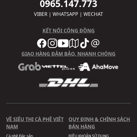
0965.147.773
VIBER | WHATSAPP | WECHAT
KẾT NỐI CỘNG ĐỒNG
GIAO HÀNG ĐẢM BẢO, NHANH CHÓNG
VỀ SIÊU THỊ CÀ PHÊ VIỆT
QUY ĐỊNH & CHÍNH SÁCH
NAM
BÁN HÀNG
Cà phê Đặc sản
ĐIỀU KHOẢN SỬ DỤNG