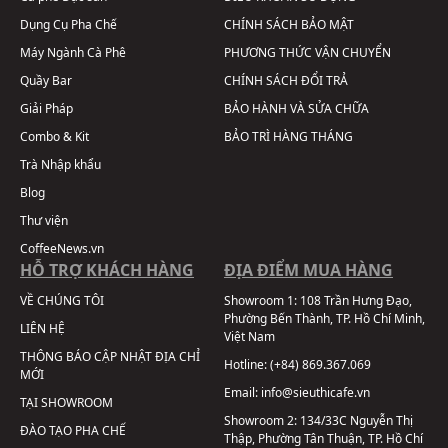
Dụng Cụ Pha Chế
CHÍNH SÁCH BẢO MẬT
Máy Ngành Cà Phê
PHƯƠNG THỨC VẬN CHUYỂN
Quầy Bar
CHÍNH SÁCH ĐỔI TRẢ
Giải Pháp
BẢO HÀNH VÀ SỬA CHỮA
Combo & Kit
BẢO TRÌ HÀNG THÁNG
Trà Nhập khẩu
Blog
Thư viện
CoffeeNews.vn
HỖ TRỢ KHÁCH HÀNG
ĐỊA ĐIỂM MUA HÀNG
VỀ CHÚNG TÔI
Showroom 1:
108 Trần Hưng Đạo,
Phường Bến Thành, TP. Hồ Chí Minh,
LIÊN HỆ
Việt Nam
THÔNG BÁO CẬP NHẬT ĐỊA CHỈ
Hotline:
(+84) 869.367.069
MỚI
Email:
info@sieuthicafe.vn
TẠI SHOWROOM
Showroom 2:
134/33C Nguyễn Thị
ĐÀO TẠO PHA CHẾ
Thập, Phường Tân Thuận, TP. Hồ Chí