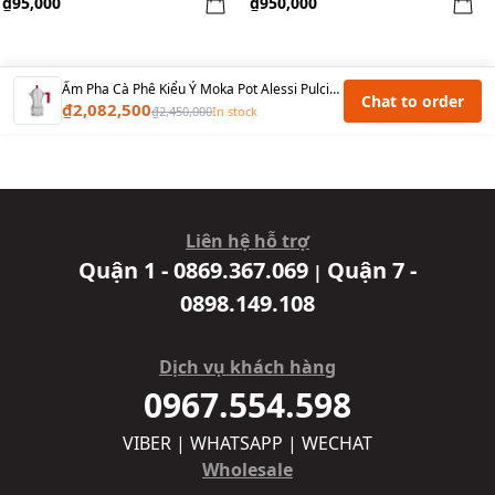
₫95,000
₫950,000
Ấm Pha Cà Phê Kiểu Ý Moka Pot Alessi Pulcina MDL02/6 R - 6 cups - Màu Đỏ
Chat to order
₫2,082,500
₫2,450,000
In stock
Liên hệ hỗ trợ
Quận 1 - 0869.367.069
Quận 7 -
|
0898.149.108
Dịch vụ khách hàng
0967.554.598
VIBER | WHATSAPP | WECHAT
Wholesale