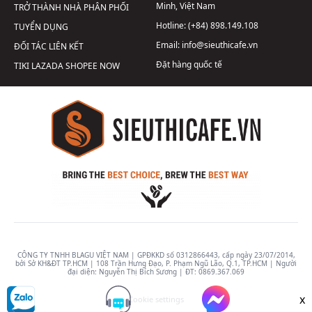
Minh, Việt Nam
TRỞ THÀNH NHÀ PHÂN PHỐI
Hotline:
(+84) 898.149.108
TUYỂN DỤNG
Email:
info@sieuthicafe.vn
ĐỐI TÁC LIÊN KẾT
Đặt hàng quốc tế
TIKI
LAZADA
SHOPEE
NOW
CÔNG TY TNHH BLAGU VIỆT NAM | GPĐKKD số 0312866443, cấp ngày 23/07/2014,
bởi Sở KH&ĐT TP.HCM | 108 Trần Hưng Đạo, P. Phạm Ngũ Lão, Q.1, TP.HCM | Người
đại diện: Nguyễn Thị Bích Sương | ĐT:
0869.367.069
x
Cookie settings