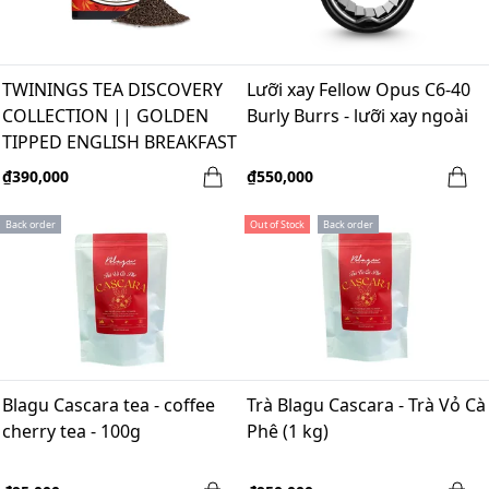
TWININGS TEA DISCOVERY
Lưỡi xay Fellow Opus C6-40
COLLECTION || GOLDEN
Burly Burrs - lưỡi xay ngoài
TIPPED ENGLISH BREAKFAST
|| 100g
₫390,000
₫550,000
Back order
Out of Stock
Back order
Blagu Cascara tea - coffee
Trà Blagu Cascara - Trà Vỏ Cà
cherry tea - 100g
Phê (1 kg)