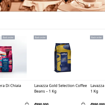
Back order
Back order
Back order
era Di Chiaia
Lavazza Gold Selection Coffee
Lavazza
Beans – 1 Kg
1 Kg
₫990,000
₫990,000