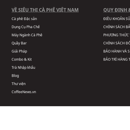
VỀ SIÊU THỊ CÀ PHÊ VIỆT NAM
QUY ĐỊNH 
Cà phê Đặc sản
ĐIỀU KHOẢN S
Dụng Cụ Pha Chế
CHÍNH SÁCH B
Máy Ngành Cà Phê
PHƯƠNG THỨC 
Quầy Bar
CHÍNH SÁCH ĐỔ
Giải Pháp
BẢO HÀNH VÀ 
Combo & Kit
BẢO TRÌ HÀNG
Trà Nhập khẩu
Blog
Thư viện
CoffeeNews.vn