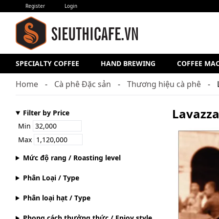
Register
Login
SPECIALTY COFFEE
HAND BREWING
COFFEE MA
Home
Cà phê Đặc sản
Thương hiệu cà phê
Lavazza 
Filter by Price
Min
Max
Mức độ rang / Roasting level
Phân Loại / Type
Phân loại hạt / Type
Phong cách thưởng thức / Enjoy style