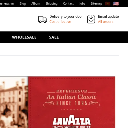
🇻🇳
🇺🇸
eenews.vn
Blog
Album
Shipping
Contact
Jobs
Sitemap
Delivery to your door
Email update
Cost effective
All orders
WHOLESALE
SALE