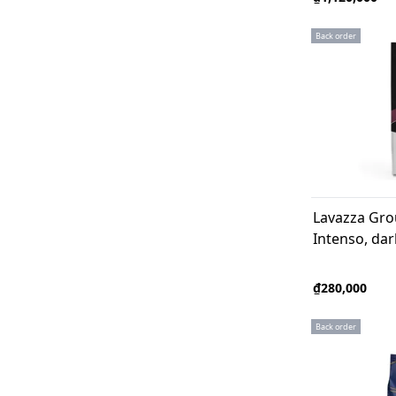
Back order
Lavazza Gro
Intenso, dar
₫280,000
Back order