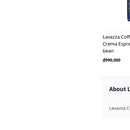
Lavazza Coff
Crema Espre
bean
₫990,000
About L
Lavazza Co