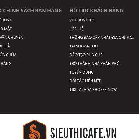
& CHÍNH SÁCH BÁN HÀNG
HỖ TRỢ KHÁCH HÀNG
Ử DỤNG
VỀ CHÚNG TÔI
ẢO MẬT
LIÊN HỆ
VẬN CHUYỂN
THÔNG BÁO CẬP NHẬT ĐỊA CHỈ MỚI
I TRẢ
TẠI SHOWROOM
SỬA CHỮA
ĐÀO TẠO PHA CHẾ
 THÁNG
TRỞ THÀNH NHÀ PHÂN PHỐI
TUYỂN DỤNG
ĐỐI TÁC LIÊN KẾT
TIKI
LAZADA
SHOPEE
NOW