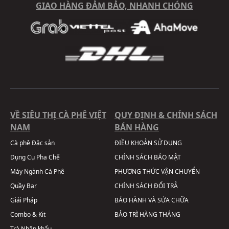
GIAO HÀNG ĐẢM BẢO, NHANH CHÓNG
VỀ SIÊU THỊ CÀ PHÊ VIỆT
QUY ĐỊNH & CHÍNH SÁCH
NAM
BÁN HÀNG
Cà phê Đặc sản
ĐIỀU KHOẢN SỬ DỤNG
Dụng Cụ Pha Chế
CHÍNH SÁCH BẢO MẬT
Máy Ngành Cà Phê
PHƯƠNG THỨC VẬN CHUYỂN
Quầy Bar
CHÍNH SÁCH ĐỔI TRẢ
Giải Pháp
BẢO HÀNH VÀ SỬA CHỮA
Combo & Kit
BẢO TRÌ HÀNG THÁNG
Trà Nhập khẩu