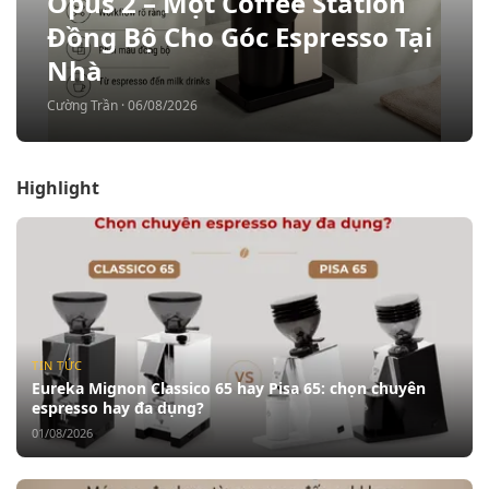
Opus 2 – Một Coffee Station
Đồng Bộ Cho Góc Espresso Tại
Nhà
Cường Trần · 06/08/2026
Highlight
TIN TỨC
Eureka Mignon Classico 65 hay Pisa 65: chọn chuyên
espresso hay đa dụng?
01/08/2026