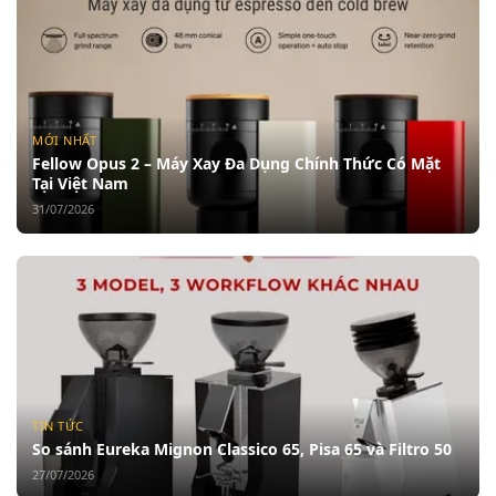
MỚI NHẤT
Fellow Opus 2 – Máy Xay Đa Dụng Chính Thức Có Mặt
Tại Việt Nam
31/07/2026
TIN TỨC
So sánh Eureka Mignon Classico 65, Pisa 65 và Filtro 50
27/07/2026