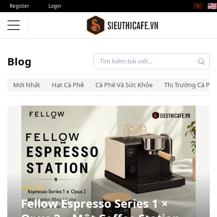
🇻🇳
🇺🇸
Register
Login
Blog – Siêu Thị Cà Phê
Blog
Mới Nhất
Hạt Cà Phê
Cà Phê Và Sức Khỏe
Thị Trường Cà Phê
TIN TỨC
Fellow Espresso Series 1 ×