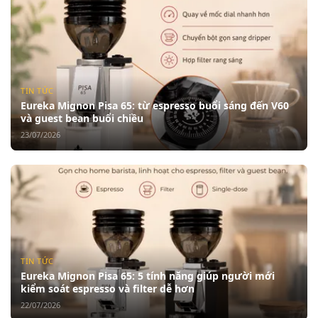
TIN TỨC
Eureka Mignon Pisa 65: từ espresso buổi sáng đến V60
và guest bean buổi chiều
23/07/2026
TIN TỨC
Eureka Mignon Pisa 65: 5 tính năng giúp người mới
kiểm soát espresso và filter dễ hơn
22/07/2026