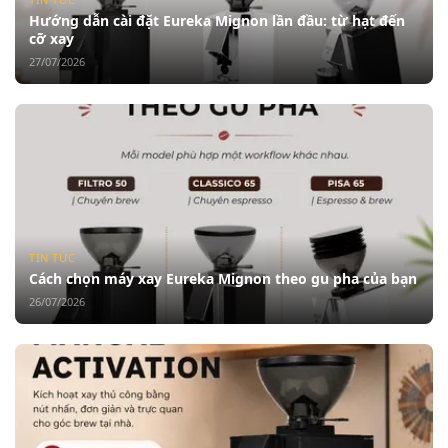
Hướng dẫn cài đặt Eureka Mignon lần đầu: từ hạt đến
cỡ xay
27/07/2026
TIN TỨC
Cách chọn máy xay Eureka Mignon theo gu pha của bạn
26/07/2026