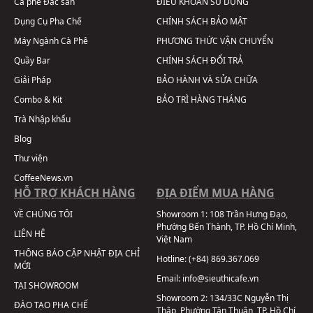
Cà phê Đặc sản
ĐIỀU KHOẢN SỬ DỤNG
Dụng Cụ Pha Chế
CHÍNH SÁCH BẢO MẬT
Máy Ngành Cà Phê
PHƯƠNG THỨC VẬN CHUYỂN
Quầy Bar
CHÍNH SÁCH ĐỔI TRẢ
Giải Pháp
BẢO HÀNH VÀ SỬA CHỮA
Combo & Kit
BẢO TRÌ HÀNG THÁNG
Trà Nhập khẩu
Blog
Thư viện
CoffeeNews.vn
HỖ TRỢ KHÁCH HÀNG
ĐỊA ĐIỂM MUA HÀNG
VỀ CHÚNG TÔI
Showroom 1:
108 Trần Hưng Đạo,
Phường Bến Thành, TP. Hồ Chí Minh,
LIÊN HỆ
Việt Nam
THÔNG BÁO CẬP NHẬT ĐỊA CHỈ
Hotline:
(+84) 869.367.069
MỚI
Email:
info@sieuthicafe.vn
TẠI SHOWROOM
Showroom 2:
134/33C Nguyễn Thị
ĐÀO TẠO PHA CHẾ
Thập, Phường Tân Thuận, TP. Hồ Chí