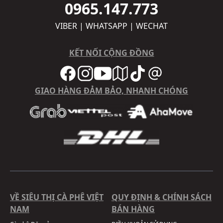
0965.147.773
VIBER | WHATSAPP | WECHAT
KẾT NỐI CỘNG ĐỒNG
GIAO HÀNG ĐẢM BẢO, NHANH CHÓNG
VỀ SIÊU THỊ CÀ PHÊ VIỆT
QUY ĐỊNH & CHÍNH SÁCH
NAM
BÁN HÀNG