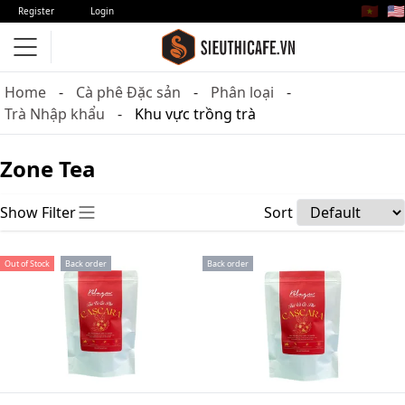
🇻🇳
🇺🇸
Register
Login
Home
Cà phê Đặc sản
Phân loại
Trà Nhập khẩu
Khu vực trồng trà
Zone Tea
Show Filter
Sort
Out of Stock
Back order
Back order