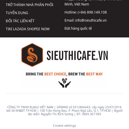
Minh, Việt Nam
TRỞ THÀNH NHÀ PHÂN PHỐI
Hotline:
(+84) 898.149.108
TUYỂN DỤNG
Email:
info@sieuthicafe.vn
ĐỐI TÁC LIÊN KẾT
Đặt hàng quốc tế
TIKI
LAZADA
SHOPEE
NOW
CÔNG TY TNHH BLAGU VIỆT NAM | GPĐKKD số 0312866443, cấp ngày 23/07/2014,
bởi Sở KH&ĐT TP.HCM | 108 Trần Hưng Đạo, P. Phạm Ngũ Lão, Q.1, TP.HCM | Người
đại diện: Nguyễn Thị Bích Sương | ĐT:
0869.367.069
Cookie settings