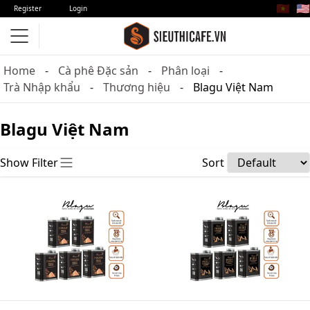
🇻🇳
🇺🇸
Register
Login
Home
Cà phê Đặc sản
Phân loại
Trà Nhập khẩu
Thương hiệu
Blagu Việt Nam
Blagu Việt Nam
Show Filter
Sort