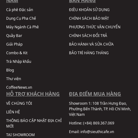
NAM
BÁN HÀNG
Cà phê Đặc sản
ĐIỀU KHOẢN SỬ DỤNG
Dụng Cụ Pha Chế
CHÍNH SÁCH BẢO MẬT
Máy Ngành Cà Phê
PHƯƠNG THỨC VẬN CHUYỂN
Quầy Bar
CHÍNH SÁCH ĐỔI TRẢ
Giải Pháp
BẢO HÀNH VÀ SỬA CHỮA
Combo & Kit
BẢO TRÌ HÀNG THÁNG
Trà Nhập khẩu
Blog
Thư viện
CoffeeNews.vn
HỖ TRỢ KHÁCH HÀNG
ĐỊA ĐIỂM MUA HÀNG
VỀ CHÚNG TÔI
Showroom 1:
108 Trần Hưng Đạo,
Phường Bến Thành, TP. Hồ Chí Minh,
LIÊN HỆ
Việt Nam
THÔNG BÁO CẬP NHẬT ĐỊA CHỈ
Hotline:
(+84) 869.367.069
MỚI
Email:
info@sieuthicafe.vn
TẠI SHOWROOM