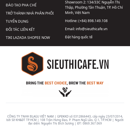
Showroom 2:
134/33C Nguyễn Thị
ĐÀO TẠO PHA CHẾ
Thập, Phường Tân Thuận, TP. Hồ Chí
Minh, Việt Nam
TRỞ THÀNH NHÀ PHÂN PHỐI
Hotline:
(+84) 898.149.108
TUYỂN DỤNG
Email:
info@sieuthicafe.vn
ĐỐI TÁC LIÊN KẾT
Đặt hàng quốc tế
TIKI
LAZADA
SHOPEE
NOW
CÔNG TY TNHH BLAGU VIỆT NAM | GPĐKKD số 0312866443, cấp ngày 23/07/2014,
bởi Sở KH&ĐT TP.HCM | 108 Trần Hưng Đạo, P. Phạm Ngũ Lão, Q.1, TP.HCM | Người
đại diện: Nguyễn Thị Bích Sương | ĐT:
0869.367.069