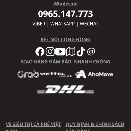
Wholesale
0965.147.773
VIBER | WHATSAPP | WECHAT
KẾT NỐI CỘNG ĐỒNG
GIAO HÀNG ĐẢM BẢO, NHANH CHÓNG
VỀ SIÊU THỊ CÀ PHÊ VIỆT
QUY ĐỊNH & CHÍNH SÁCH