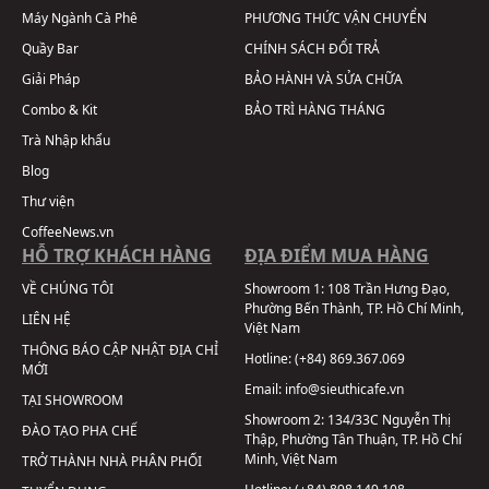
Máy Ngành Cà Phê
PHƯƠNG THỨC VẬN CHUYỂN
Quầy Bar
CHÍNH SÁCH ĐỔI TRẢ
Giải Pháp
BẢO HÀNH VÀ SỬA CHỮA
Combo & Kit
BẢO TRÌ HÀNG THÁNG
Trà Nhập khẩu
Blog
Thư viện
CoffeeNews.vn
HỖ TRỢ KHÁCH HÀNG
ĐỊA ĐIỂM MUA HÀNG
VỀ CHÚNG TÔI
Showroom 1:
108 Trần Hưng Đạo,
Phường Bến Thành, TP. Hồ Chí Minh,
LIÊN HỆ
Việt Nam
THÔNG BÁO CẬP NHẬT ĐỊA CHỈ
Hotline:
(+84) 869.367.069
MỚI
Email:
info@sieuthicafe.vn
TẠI SHOWROOM
Showroom 2:
134/33C Nguyễn Thị
ĐÀO TẠO PHA CHẾ
Thập, Phường Tân Thuận, TP. Hồ Chí
Minh, Việt Nam
TRỞ THÀNH NHÀ PHÂN PHỐI