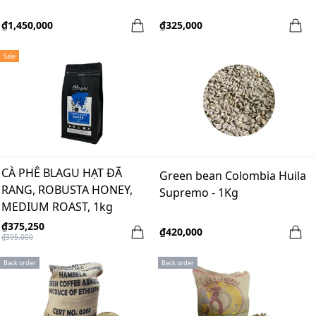
₫1,450,000
₫325,000
Sale
CÀ PHÊ BLAGU HẠT ĐÃ
Green bean Colombia Huila
RANG, ROBUSTA HONEY,
Supremo - 1Kg
MEDIUM ROAST, 1kg
₫375,250
₫420,000
₫395,000
Back order
Back order