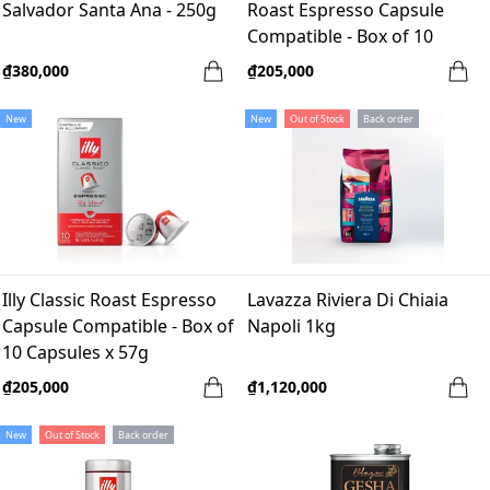
Salvador Santa Ana - 250g
Roast Espresso Capsule
Compatible - Box of 10
Capsules x 57g
₫380,000
₫205,000
New
New
Out of Stock
Back order
Illy Classic Roast Espresso
Lavazza Riviera Di Chiaia
Capsule Compatible - Box of
Napoli 1kg
10 Capsules x 57g
₫205,000
₫1,120,000
New
Out of Stock
Back order