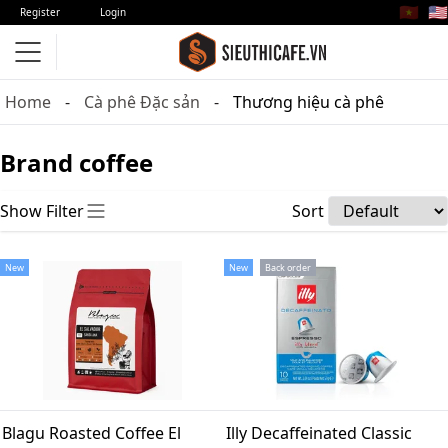
🇻🇳
🇺🇸
Register
Login
Home
Cà phê Đặc sản
Thương hiệu cà phê
Brand coffee
Show Filter
Sort
New
New
Back order
Blagu Roasted Coffee El
Illy Decaffeinated Classic