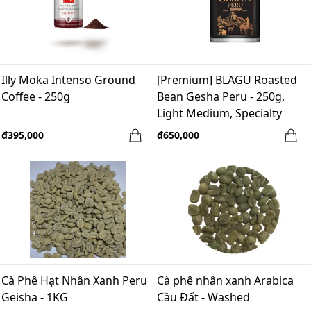
Illy Moka Intenso Ground
[Premium] BLAGU Roasted
Coffee - 250g
Bean Gesha Peru - 250g,
Light Medium, Specialty
Coffee Roasted
₫395,000
₫650,000
Cà Phê Hạt Nhân Xanh Peru
Cà phê nhân xanh Arabica
Geisha - 1KG
Cầu Đất - Washed