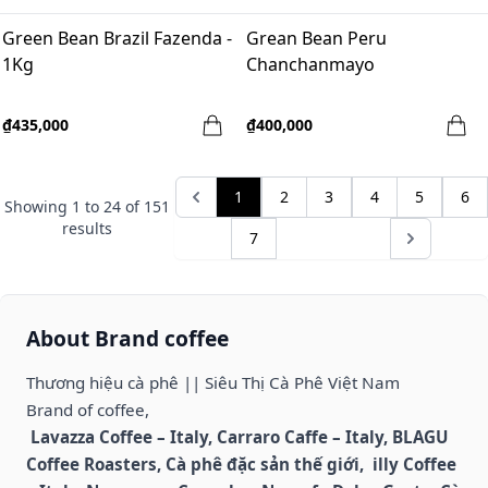
Green Bean Brazil Fazenda -
Grean Bean Peru
1Kg
Chanchanmayo
₫435,000
₫400,000
1
2
3
4
5
6
Showing
1
to
24
of
151
results
7
About Brand coffee
Thương hiệu cà phê || Siêu Thị Cà Phê Việt Nam
Brand of coffee,
Lavazza Coffee – Italy, Carraro Caffe – Italy, BLAGU
Coffee Roasters, Cà phê đặc sản thế giới, illy Coffee