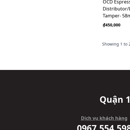
OCD Espress
Distributor/
Tamper- 58m
₫450,000
Showing
1
to
Quận 1
Dịch vụ khách hàng
0967.554.59