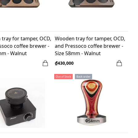
tray for tamper, OCD,
Wooden tray for tamper, OCD,
ssoco coffee brewer -
and Pressoco coffee brewer -
mm - Walnut
Size 58mm - Walnut
₫430,000
Out of Stock
Back order