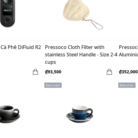
Cà Phê DiFluid R2
Pressoco Cloth Filter with
Pressoc
stainless Steel Handle - Size 2-4
Alumini
cups
₫93,500
₫352,000
Back order
Back order