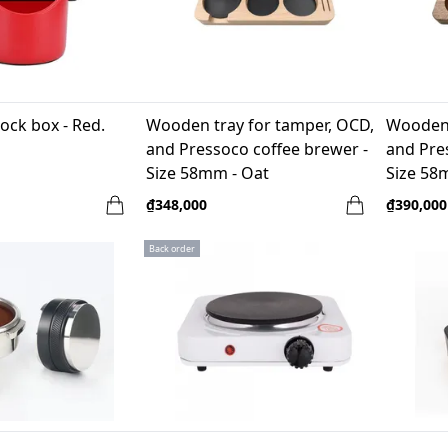
ock box - Red.
Wooden tray for tamper, OCD,
Wooden 
and Pressoco coffee brewer -
and Pre
Size 58mm - Oat
Size 58
₫348,000
₫390,000
Back order