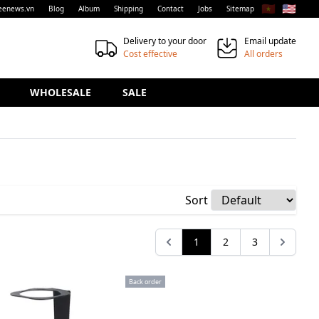
🇻🇳
🇺🇸
eenews.vn
Blog
Album
Shipping
Contact
Jobs
Sitemap
Delivery to your door
Email update
Cost effective
All orders
WHOLESALE
SALE
Sort
1
2
3
Back order