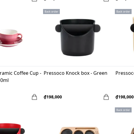
Back order
Back order
ramic Coffee Cup -
Pressoco Knock box - Green
Pressoc
50ml
₫198,000
₫198,000
Back order