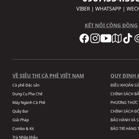
VIBER | WHATSAPP | WEC
KẾT NỐI CỘNG ĐỒNG
VỀ SIÊU THỊ CÀ PHÊ VIỆT NAM
QUY ĐỊNH 
Cà phê Đặc sản
ĐIỀU KHOẢN S
Dụng Cụ Pha Chế
CHÍNH SÁCH B
Máy Ngành Cà Phê
PHƯƠNG THỨC 
Quầy Bar
CHÍNH SÁCH ĐỔ
Giải Pháp
BẢO HÀNH VÀ 
Combo & Kit
BẢO TRÌ HÀNG
Trà Nhập khẩu