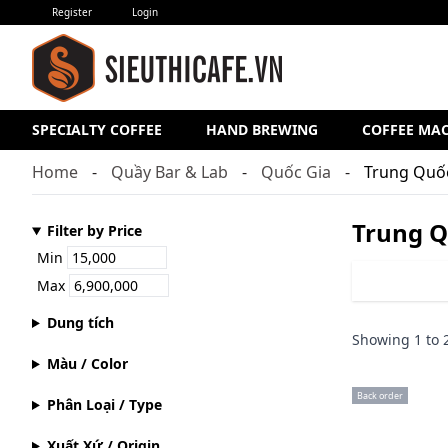
Register
Login
SPECIALTY COFFEE
HAND BREWING
COFFEE MA
Home
Quầy Bar & Lab
Quốc Gia
Trung Quố
Trung 
Filter by Price
Min
Max
Dung tích
Showing
1
to
Màu / Color
Back order
Phân Loại / Type
Xuất Xứ / Origin