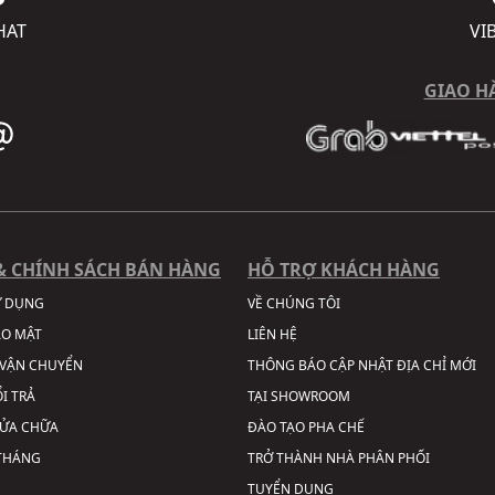
HAT
VI
GIAO H
& CHÍNH SÁCH BÁN HÀNG
HỖ TRỢ KHÁCH HÀNG
Ử DỤNG
VỀ CHÚNG TÔI
ẢO MẬT
LIÊN HỆ
VẬN CHUYỂN
THÔNG BÁO CẬP NHẬT ĐỊA CHỈ MỚI
I TRẢ
TẠI SHOWROOM
SỬA CHỮA
ĐÀO TẠO PHA CHẾ
 THÁNG
TRỞ THÀNH NHÀ PHÂN PHỐI
TUYỂN DỤNG