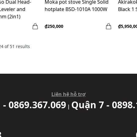
o Dual Head-
Moka pot stove Single Solid
Akirako
Leveler and
hotplate BSD-1010A 1000W
Black 1 
m (2in1)
₫250,000
₫5,950,0
24
of
51
results
Liên hệ hỗ trợ
 - 0869.367.069
Quận 7 - 0898.
|
8