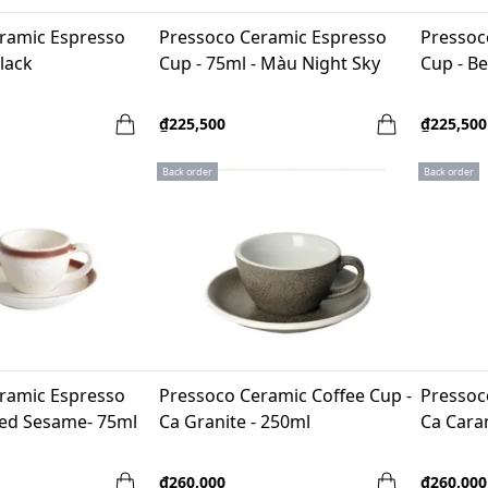
ramic Espresso
Pressoco Ceramic Espresso
Pressoc
lack
Cup - 75ml - Màu Night Sky
Cup - Be
₫225,500
₫225,500
Back order
Back order
ramic Espresso
Pressoco Ceramic Coffee Cup -
Pressoc
led Sesame- 75ml
Ca Granite - 250ml
Ca Cara
₫260,000
₫260,000