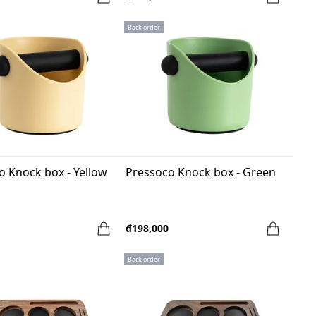
Back order
o Knock box - Yellow
Pressoco Knock box - Green
₫198,000
Back order