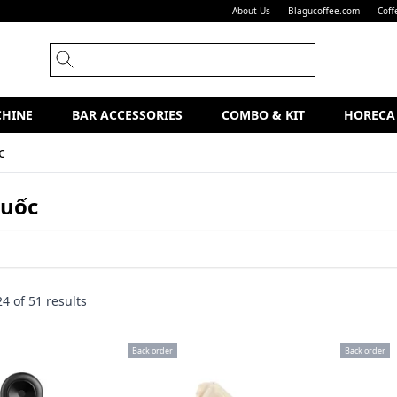
About Us
Blagucoffee.com
Coff
CHINE
BAR ACCESSORIES
COMBO & KIT
HORECA
c
Quốc
24
of
51
results
Back order
Back order