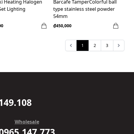
ki Heating Halogen
Barcafe TamperColorful ball
Set Lighting
type stainless steel powder
54mm
00
₫450,000
1
2
3
149.108
Wholesale
0965.147.773