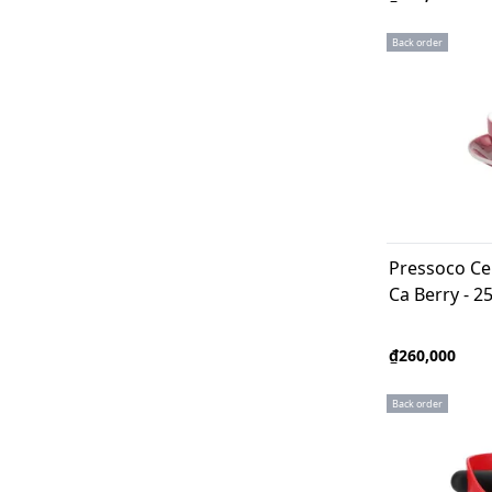
Back order
Pressoco Ce
Ca Berry - 2
₫260,000
Back order