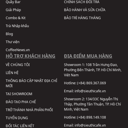
Quầy Bar
CHÍNH SÁCH ĐỔI TRẢ
Giải Pháp
BẢO HÀNH VÀ SỬA CHỮA
Combo & Kit
BẢO TRÌ HÀNG THÁNG
Trà Nhập khẩu
Blog
Thư viện
CoffeeNews.vn
HỖ TRỢ KHÁCH HÀNG
ĐỊA ĐIỂM MUA HÀNG
VỀ CHÚNG TÔI
Showroom 1:
108 Trần Hưng Đạo,
Phường Bến Thành, TP. Hồ Chí Minh,
LIÊN HỆ
Việt Nam
THÔNG BÁO CẬP NHẬT ĐỊA CHỈ
Hotline:
(+84) 869.367.069
MỚI
Email:
info@sieuthicafe.vn
TẠI SHOWROOM
Showroom 2:
134/33C Nguyễn Thị
ĐÀO TẠO PHA CHẾ
Thập, Phường Tân Thuận, TP. Hồ Chí
Minh, Việt Nam
TRỞ THÀNH NHÀ PHÂN PHỐI
Hotline:
(+84) 898.149.108
TUYỂN DỤNG
Email:
info@sieuthicafe.vn
ĐỐI TÁC LIÊN KẾT