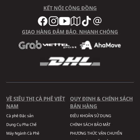
KẾT NỐI CỘNG ĐỒNG
GIAO HÀNG ĐẢM BẢO, NHANH CHÓNG
VỀ SIÊU THỊ CÀ PHÊ VIỆT
QUY ĐỊNH & CHÍNH SÁCH
NAM
BÁN HÀNG
Cà phê Đặc sản
ĐIỀU KHOẢN SỬ DỤNG
Dụng Cụ Pha Chế
CHÍNH SÁCH BẢO MẬT
Máy Ngành Cà Phê
PHƯƠNG THỨC VẬN CHUYỂN