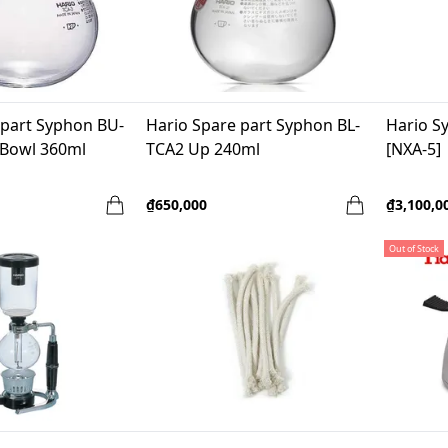
 part Syphon BU-
Hario Spare part Syphon BL-
Hario S
 Bowl 360ml
TCA2 Up 240ml
[NXA-5]
₫650,000
₫3,100,0
Out of Stock