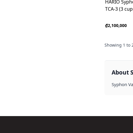
HARIO Syph
TCA-3 (3 cup
₫2,100,000
Showing
1
to
About 
Syphon V