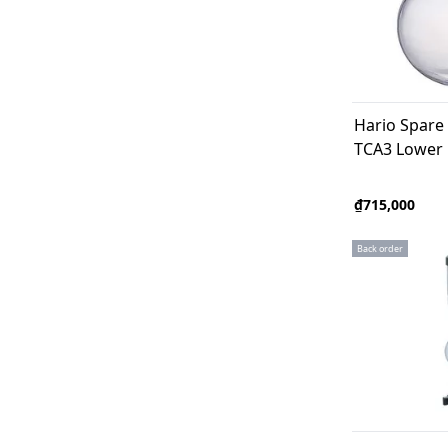
Hario Spare
TCA3 Lower
₫715,000
Back order