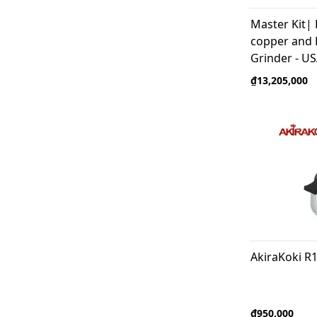
Master Kit|
copper and 
Grinder - U
₫13,205,000
AkiraKoki R
₫950,000