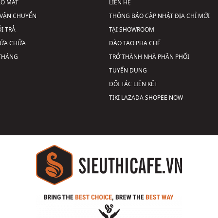
ẢO MẬT
LIÊN HỆ
VẬN CHUYỂN
THÔNG BÁO CẬP NHẬT ĐỊA CHỈ MỚI
I TRẢ
TẠI SHOWROOM
SỬA CHỮA
ĐÀO TẠO PHA CHẾ
 THÁNG
TRỞ THÀNH NHÀ PHÂN PHỐI
TUYỂN DỤNG
ĐỐI TÁC LIÊN KẾT
TIKI
LAZADA
SHOPEE
NOW