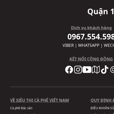
Quận 1
Dịch vụ khách hàng
0967.554.59
VIBER | WHATSAPP | WEC
KẾT NỐI CỘNG ĐỒNG
VỀ SIÊU THỊ CÀ PHÊ VIỆT NAM
QUY ĐỊNH 
Cà phê Đặc sản
ĐIỀU KHOẢN S