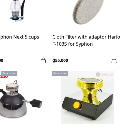
yphon Next 5 cups
Cloth Filter with adaptor Hario
F-103S for Syphon
00
₫55,000
Back order
Back order