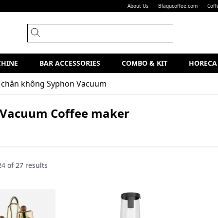
About Us
Blagucoffee.com
Coff
CHINE
BAR ACCESSORIES
COMBO & KIT
HORECA
h chân không Syphon Vacuum
 Vacuum Coffee maker
24
of
27
results