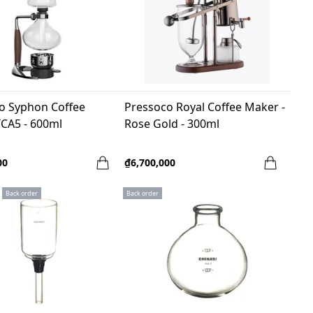
o Syphon Coffee
Pressoco Royal Coffee Maker -
TCA5 - 600ml
Rose Gold - 300ml
00
₫6,700,000
Back order
Back order