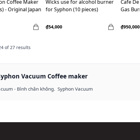
on Coffee Maker
Wicks use for alcohol burner
Cafe De
s) - Original Japan
for Syphon (10 pieces)
Gas Bur
₫54,000
₫950,000
24
of
27
results
Syphon Vacuum Coffee maker
acuum - Bình chân không. Syphon Vacuum