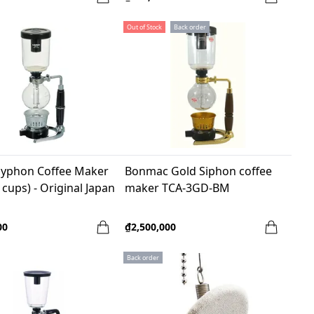
Out of Stock
Back order
yphon Coffee Maker
Bonmac Gold Siphon coffee
 cups) - Original Japan
maker TCA-3GD-BM
00
₫2,500,000
Back order