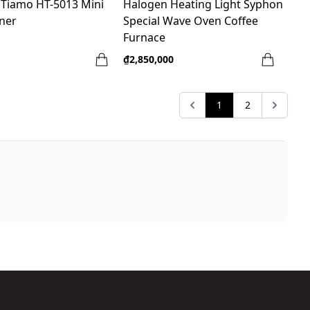
 Tiamo HT-5013 Mini
Halogen Heating Light Syphon
ner
Special Wave Oven Coffee
Furnace
₫2,850,000
1
2