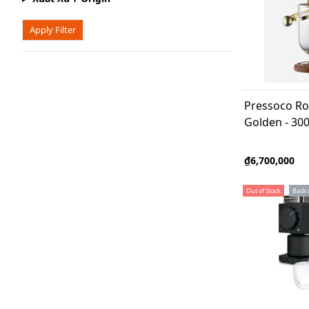
Apply Filter
Pressoco Ro
Golden - 30
₫6,700,000
Out of Stock
Back 