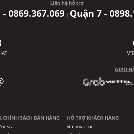
Liên hệ hỗ trợ
 - 0869.367.069
Quận 7 - 0898.
|
8
HAT
VI
GIAO H
& CHÍNH SÁCH BÁN HÀNG
HỖ TRỢ KHÁCH HÀNG
Ử DỤNG
VỀ CHÚNG TÔI