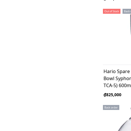
Out of Stock
Back 
Hario Spare
Bowl Syphon
TCA-5) 600m
₫825,000
Back order