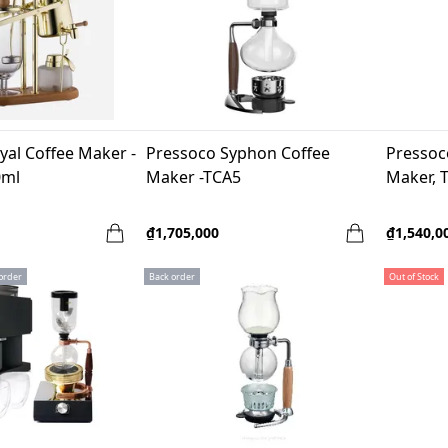
yal Coffee Maker -
Pressoco Syphon Coffee
Pressoc
0ml
Maker -TCA5
Maker, 
₫1,705,000
₫1,540,0
order
Back order
Out of Stock