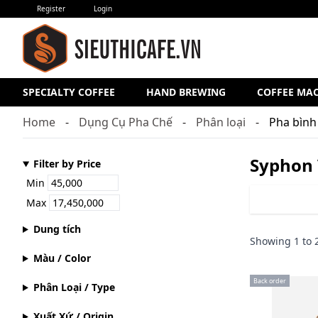
Register
Login
SPECIALTY COFFEE
HAND BREWING
COFFEE MA
Home
Dụng Cụ Pha Chế
Phân loại
Pha bìn
Syphon
Filter by Price
Min
Max
Dung tích
Showing
1
to
Màu / Color
Back order
Phân Loại / Type
Xuất Xứ / Origin