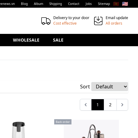
🇻🇳
🇺🇸
eenews.vn
Blog
Album
Shipping
Contact
Jobs
Sitemap
Delivery to your door
Email update
Cost effective
All orders
WHOLESALE
SALE
Sort
1
2
Back order