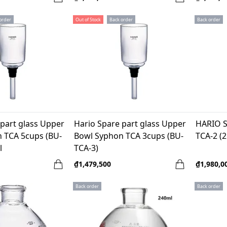
order
Out of Stock
Back order
Back order
 part glass Upper
Hario Spare part glass Upper
HARIO S
 TCA 5cups (BU-
Bowl Syphon TCA 3cups (BU-
TCA-2 (2
l
TCA-3)
₫1,479,500
₫1,980,0
Back order
Back order