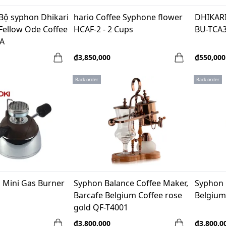
 Bộ syphon Dhikari
hario Coffee Syphone flower
DHIKARI
Fellow Ode Coffee
HCAF-2 - 2 Cups
BU-TCA
SA
₫3,850,000
₫550,000
Back order
Back order
1 Mini Gas Burner
Syphon Balance Coffee Maker,
Syphon 
Barcafe Belgium Coffee rose
Belgium
gold QF-T4001
₫3,800,000
₫3,800,0