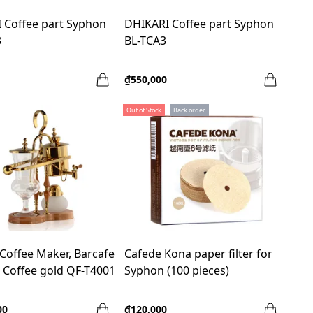
 Coffee part Syphon
DHIKARI Coffee part Syphon
3
BL-TCA3
₫550,000
Out of Stock
Back order
Coffee Maker, Barcafe
Cafede Kona paper filter for
 Coffee gold QF-T4001
Syphon (100 pieces)
00
₫120,000