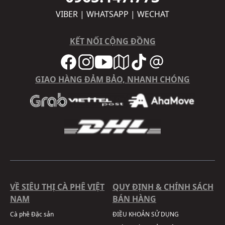
VIBER | WHATSAPP | WECHAT
KẾT NỐI CỘNG ĐỒNG
GIAO HÀNG ĐẢM BẢO, NHANH CHÓNG
VỀ SIÊU THỊ CÀ PHÊ VIỆT
QUY ĐỊNH & CHÍNH SÁCH
NAM
BÁN HÀNG
Cà phê Đặc sản
ĐIỀU KHOẢN SỬ DỤNG