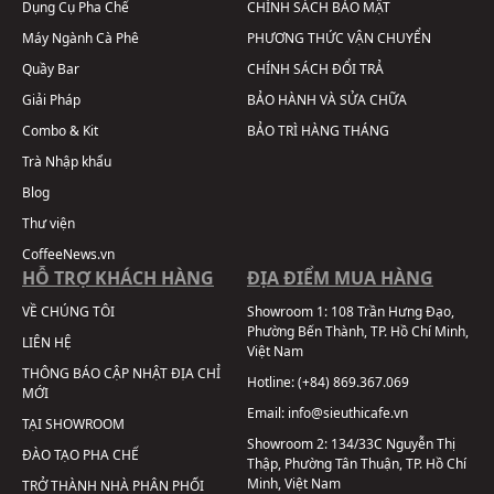
Dụng Cụ Pha Chế
CHÍNH SÁCH BẢO MẬT
Máy Ngành Cà Phê
PHƯƠNG THỨC VẬN CHUYỂN
Quầy Bar
CHÍNH SÁCH ĐỔI TRẢ
Giải Pháp
BẢO HÀNH VÀ SỬA CHỮA
Combo & Kit
BẢO TRÌ HÀNG THÁNG
Trà Nhập khẩu
Blog
Thư viện
CoffeeNews.vn
HỖ TRỢ KHÁCH HÀNG
ĐỊA ĐIỂM MUA HÀNG
VỀ CHÚNG TÔI
Showroom 1:
108 Trần Hưng Đạo,
Phường Bến Thành, TP. Hồ Chí Minh,
LIÊN HỆ
Việt Nam
THÔNG BÁO CẬP NHẬT ĐỊA CHỈ
Hotline:
(+84) 869.367.069
MỚI
Email:
info@sieuthicafe.vn
TẠI SHOWROOM
Showroom 2:
134/33C Nguyễn Thị
ĐÀO TẠO PHA CHẾ
Thập, Phường Tân Thuận, TP. Hồ Chí
Minh, Việt Nam
TRỞ THÀNH NHÀ PHÂN PHỐI