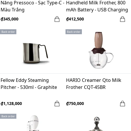
Năng Pressoco - Sạc Type-C -
Handheld Milk Frother, 800
Màu Trắng
mAh Battery - USB Charging
₫345,000
₫412,500
Back order
Back order
Fellow Eddy Steaming
HARIO Creamer Qto Milk
Pitcher - 530ml - Graphite
Frother CQT-45BR
₫1,128,000
₫750,000
Back order