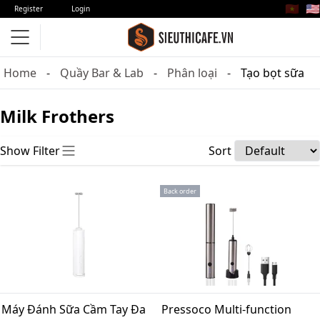
🇻🇳
🇺🇸
Register
Login
Home
Quầy Bar & Lab
Phân loại
Tạo bọt sữa
Milk Frothers
Show Filter
Sort
Back order
Máy Đánh Sữa Cầm Tay Đa
Pressoco Multi-function