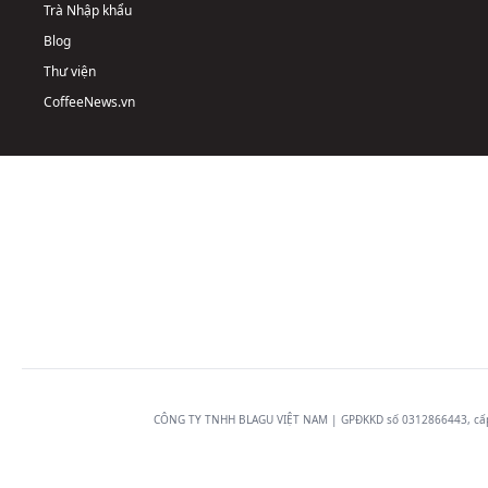
Trà Nhập khẩu
Blog
Thư viện
CoffeeNews.vn
CÔNG TY TNHH BLAGU VIỆT NAM | GPĐKKD số 0312866443, cấp n