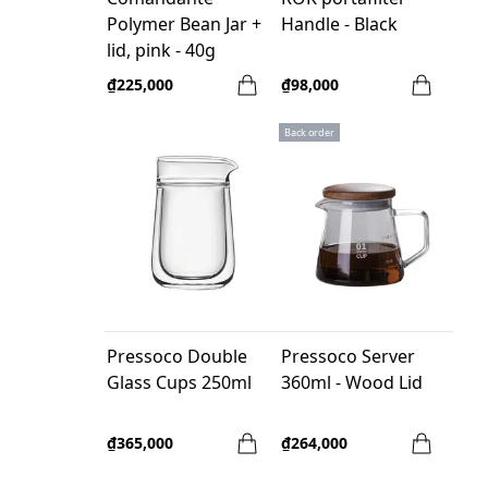
Polymer Bean Jar +
Handle - Black
lid, pink - 40g
₫225,000
₫98,000
Back order
Pressoco Double
Pressoco Server
Glass Cups 250ml
360ml - Wood Lid
₫365,000
₫264,000