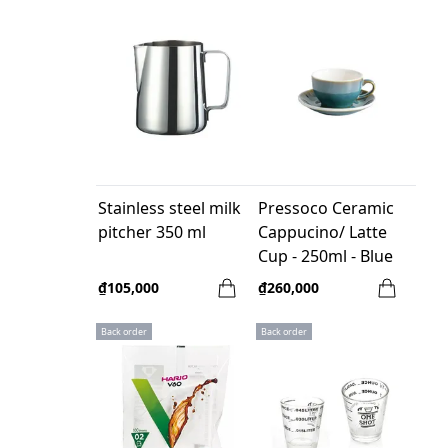
Stainless steel milk
Pressoco Ceramic
pitcher 350 ml
Cappucino/ Latte
Cup - 250ml - Blue
Basil
₫105,000
₫260,000
Back order
Back order