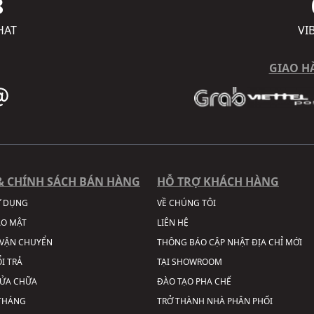
8
HAT
VI
GIAO H
& CHÍNH SÁCH BÁN HÀNG
HỖ TRỢ KHÁCH HÀNG
Ử DỤNG
VỀ CHÚNG TÔI
ẢO MẬT
LIÊN HỆ
VẬN CHUYỂN
THÔNG BÁO CẬP NHẬT ĐỊA CHỈ MỚI
I TRẢ
TẠI SHOWROOM
SỬA CHỮA
ĐÀO TẠO PHA CHẾ
 THÁNG
TRỞ THÀNH NHÀ PHÂN PHỐI