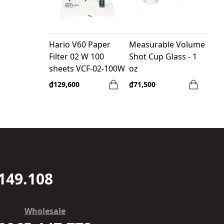
Hario V60 Paper
Measurable Volume
Filter 02 W 100
Shot Cup Glass - 1
sheets VCF-02-100W
oz
₫129,600
₫71,500
149.108
Wholesale