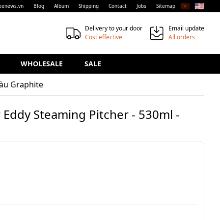
🇻🇳
🇺🇸
eenews.vn
Blog
Album
Shipping
Contact
Jobs
Sitemap
Delivery to your door
Email update
Cost effective
All orders
WHOLESALE
SALE
Màu Graphite
 Eddy Steaming Pitcher - 530ml -