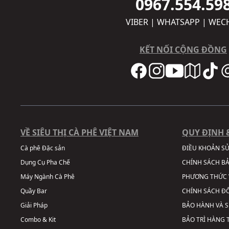
0967.554.59
VIBER | WHATSAPP | WEC
KẾT NỐI CỘNG ĐỒNG
VỀ SIÊU THỊ CÀ PHÊ VIỆT NAM
QUY ĐỊNH 
Cà phê Đặc sản
ĐIỀU KHOẢN S
Dụng Cụ Pha Chế
CHÍNH SÁCH B
Máy Ngành Cà Phê
PHƯƠNG THỨC 
Quầy Bar
CHÍNH SÁCH ĐỔ
Giải Pháp
BẢO HÀNH VÀ 
Combo & Kit
BẢO TRÌ HÀNG