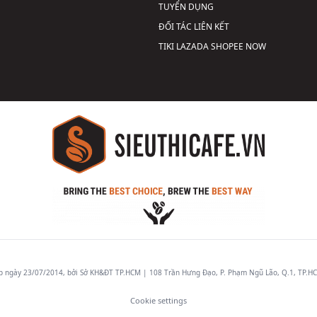
TUYỂN DỤNG
ĐỐI TÁC LIÊN KẾT
TIKI
LAZADA
SHOPEE
NOW
gày 23/07/2014, bởi Sở KH&ĐT TP.HCM | 108 Trần Hưng Đạo, P. Phạm Ngũ Lão, Q.1, TP.HCM
Cookie settings