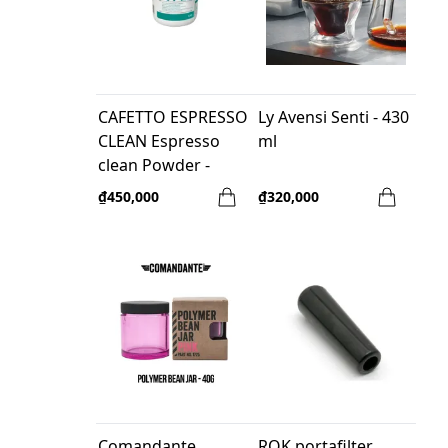
CAFETTO ESPRESSO
Ly Avensi Senti - 430
CLEAN Espresso
ml
clean Powder -
1.2kg
₫450,000
₫320,000
Comandante
ROK portafilter