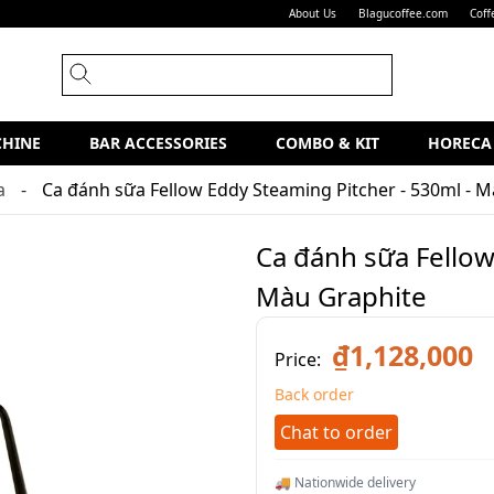
About Us
Blagucoffee.com
Coff
CHINE
BAR ACCESSORIES
COMBO & KIT
HORECA
a
Ca đánh sữa Fellow Eddy Steaming Pitcher - 530ml - 
Ca đánh sữa Fellow
Màu Graphite
₫1,128,000
Price:
Back order
Chat to order
🚚 Nationwide delivery