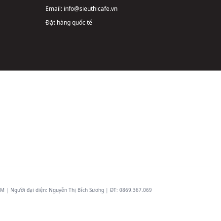
Email:
info@sieuthicafe.vn
Đặt hàng quốc tế
 | Người đại diện: Nguyễn Thị Bích Sương | ĐT:
0869.367.069