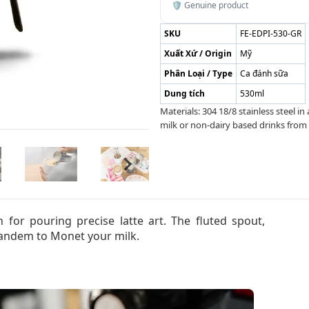
🛡️ Genuine product
SKU
FE-EDPI-530-GR
Xuất Xứ / Origin
Mỹ
Phân Loại / Type
Ca đánh sữa
Dung tích
530ml
Materials: 304 18/8 stainless steel in
milk or non-dairy based drinks from 
 for pouring precise latte art. The fluted spout,
tandem to Monet your milk.