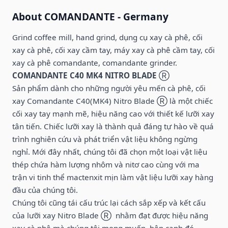
About COMANDANTE - Germany
Grind coffee mill, hand grind, dụng cụ xay cà phê, cối
xay cà phê, cối xay cầm tay, máy xay cà phê cầm tay, cối
xay cà phê comandante, comandante grinder.
COMANDANTE C40
MK4 NITRO BLADE
Ⓡ
Sản phẩm dành cho những người yêu mến cà phê, cối
xay
Comandante C40(MK4) Nitro Blade
Ⓡ
là một chiếc
cối xay tay mạnh mẽ, hiệu năng cao với thiết kế lưỡi xay
tân tiến. Chiếc lưỡi xay là thành quả đáng tự hào về quá
trình nghiên cứu và phát triển vật liệu không ngừng
nghỉ. Mới đây nhất, chúng tôi đã chọn một loại vật liệu
thép chứa hàm lượng nhôm và nitơ cao cùng với ma
trận vi tinh thể mactenxit mịn làm vật liệu lưỡi xay hàng
đầu của chúng tôi.
Chúng tôi cũng tái cấu trúc lại cách sắp xếp và kết cấu
của lưỡi xay
Nitro Blade
Ⓡ
nhằm đạt được hiệu năng
xay cà phê mà chúng tôi mong muốn, bên cạnh đó