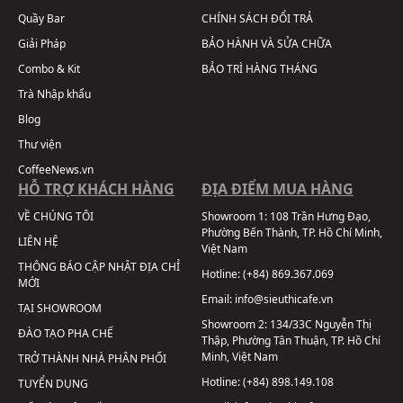
Quầy Bar
CHÍNH SÁCH ĐỔI TRẢ
Giải Pháp
BẢO HÀNH VÀ SỬA CHỮA
Combo & Kit
BẢO TRÌ HÀNG THÁNG
Trà Nhập khẩu
Blog
Thư viện
CoffeeNews.vn
HỖ TRỢ KHÁCH HÀNG
ĐỊA ĐIỂM MUA HÀNG
VỀ CHÚNG TÔI
Showroom 1:
108 Trần Hưng Đạo,
Phường Bến Thành, TP. Hồ Chí Minh,
LIÊN HỆ
Việt Nam
THÔNG BÁO CẬP NHẬT ĐỊA CHỈ
Hotline:
(+84) 869.367.069
MỚI
Email:
info@sieuthicafe.vn
TẠI SHOWROOM
Showroom 2:
134/33C Nguyễn Thị
ĐÀO TẠO PHA CHẾ
Thập, Phường Tân Thuận, TP. Hồ Chí
Minh, Việt Nam
TRỞ THÀNH NHÀ PHÂN PHỐI
Hotline:
(+84) 898.149.108
TUYỂN DỤNG