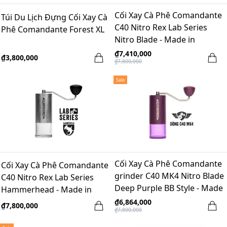
Cối Xay Cà Phê Comandante
Túi Du Lịch Đựng Cối Xay Cà
C40 Nitro Rex Lab Series
Phê Comandante Forest XL
Nitro Blade - Made in
Germany
₫7,410,000
₫3,800,000
₫7,800,000
Sale
Cối Xay Cà Phê Comandante
Cối Xay Cà Phê Comandante
grinder C40 MK4 Nitro Blade
C40 Nitro Rex Lab Series
Deep Purple BB Style - Made
Hammerhead - Made in
in Germany
Germany
₫6,864,000
₫7,800,000
₫7,800,000