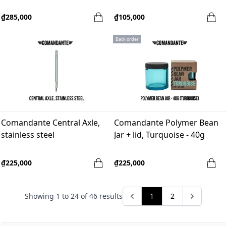
₫285,000
₫105,000
Back order
Comandante Central Axle,
Comandante Polymer Bean
stainless steel
Jar + lid, Turquoise - 40g
₫225,000
₫225,000
Showing
1
to
24
of
46
results
1
2