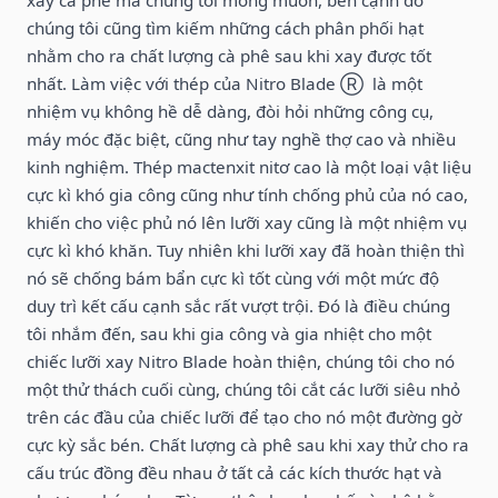
chúng tôi cũng tìm kiếm những cách phân phối hạt
nhằm cho ra chất lượng cà phê sau khi xay được tốt
nhất. Làm việc với thép của
Nitro Blade
Ⓡ
là một
nhiệm vụ không hề dễ dàng, đòi hỏi những công cụ,
máy móc đặc biệt, cũng như tay nghề thợ cao và nhiều
kinh nghiệm.
Thép mactenxit nitơ cao là một loại vật liệu
cực kì khó gia công cũng như tính chống phủ
của nó cao,
khiến cho việc phủ nó lên lưỡi xay cũng là một nhiệm vụ
cực kì khó khăn. Tuy nhiên khi lưỡi xay đã hoàn thiện thì
nó sẽ chống bám bẩn cực kì tốt cùng với một
mức độ
duy trì kết cấu cạnh sắc
rất vượt trội. Đó là điều chúng
tôi nhắm đến, sau khi gia công và gia nhiệt cho một
chiếc lưỡi xay Nitro Blade hoàn thiện, chúng tôi cho nó
một thử thách cuối cùng, chúng tôi cắt các lưỡi siêu nhỏ
trên các đầu của chiếc lưỡi để tạo cho nó một đường gờ
cực kỳ sắc bén. Chất lượng cà phê sau khi xay thử cho ra
cấu trúc đồng đều nhau ở tất cả các kích thước hạt và