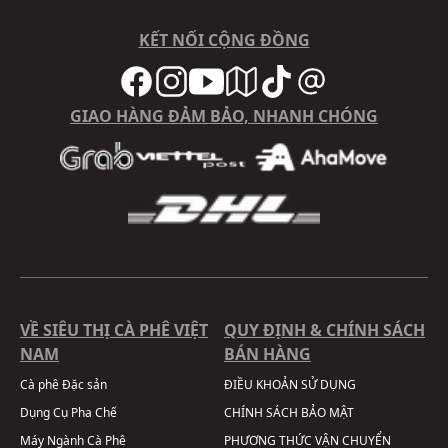
KẾT NỐI CỘNG ĐỒNG
GIAO HÀNG ĐẢM BẢO, NHANH CHÓNG
VỀ SIÊU THỊ CÀ PHÊ VIỆT
QUY ĐỊNH & CHÍNH SÁCH
NAM
BÁN HÀNG
Cà phê Đặc sản
ĐIỀU KHOẢN SỬ DỤNG
Dụng Cụ Pha Chế
CHÍNH SÁCH BẢO MẬT
Máy Ngành Cà Phê
PHƯƠNG THỨC VẬN CHUYỂN