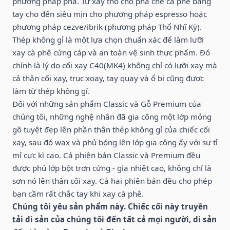
phương pháp pha. Từ xay thô cho pha chế cà phê bằng
tay cho đến siêu mịn cho phương pháp espresso hoặc
phương pháp cezve/ibrik (phương pháp Thổ Nhĩ Kỳ).
Thép không gỉ là một lựa chọn chuẩn xác để làm lưỡi
xay cà phê cứng cáp và an toàn vệ sinh thực phẩm. Đó
chính là lý do cối xay
C40(MK4)
không chỉ có lưỡi xay mà
cả thân cối xay, trục xoay, tay quay và ổ bi cũng được
làm từ thép không gỉ.
Đối với những sản phẩm Classic và Gỗ Premium của
chúng tôi, những nghệ nhân đã gia công một lớp mỏng
gỗ tuyệt đẹp lên phần thân thép không gỉ của chiếc cối
xay, sau đó wax và phủ bóng lên lớp gia công ấy với sự tỉ
mỉ cực kì cao. Cả phiên bản Classic và Premium đều
được phủ lớp bột trơn cứng - gia nhiệt cao, không chỉ là
sơn nó lên thân cối xay. Cả hai phiên bản đều cho phép
bạn cầm rất chắc tay khi xay cà phê.
Chúng tôi yêu sản phẩm này. Chiếc cối này truyền
tải di sản của chúng tôi đến tất cả mọi người, di sản