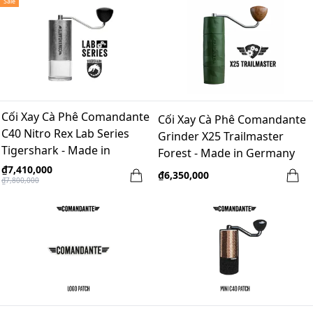
Sale
Cối Xay Cà Phê Comandante
Cối Xay Cà Phê Comandante
C40 Nitro Rex Lab Series
Grinder X25 Trailmaster
Tigershark - Made in
Forest - Made in Germany
Germany
₫7,410,000
₫6,350,000
₫7,800,000