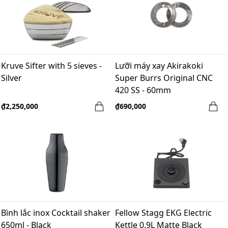
Kruve Sifter with 5 sieves -
Lưỡi máy xay Akirakoki
Silver
Super Burrs Original CNC
420 SS - 60mm
₫2,250,000
₫690,000
Bình lắc inox Cocktail shaker
Fellow Stagg EKG Electric
650ml - Black
Kettle 0.9L Matte Black