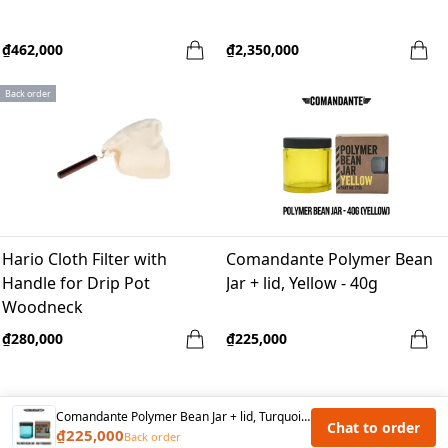
₫462,000
₫2,350,000
Back order
Hario Cloth Filter with
Comandante Polymer Bean
Handle for Drip Pot
Jar + lid, Yellow - 40g
Woodneck
₫280,000
₫225,000
Comandante Polymer Bean Jar + lid, Turquoise - 40g
Chat to order
₫225,000
Back order