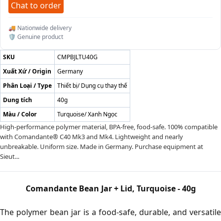
Chat to order
🚚 Nationwide delivery
🛡️ Genuine product
SKU
CMPBJLTU40G
Xuất Xứ / Origin
Germany
Phân Loại / Type
Thiết bị/ Dụng cụ thay thế
Dung tích
40g
Màu / Color
Turquoise/ Xanh Ngọc
High-performance polymer material, BPA-free, food-safe. 100% compatible
with Comandante® C40 Mk3 and Mk4. Lightweight and nearly
unbreakable. Uniform size. Made in Germany. Purchase equipment at
Sieut...
Comandante Bean Jar + Lid, Turquoise - 40g
The polymer bean jar is a food-safe, durable, and versatile