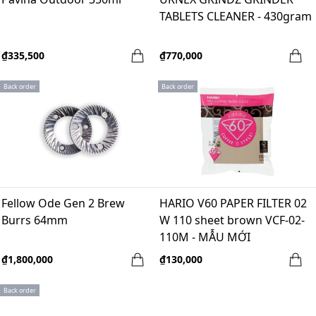
TABLETS CLEANER - 430gram
₫335,500
₫770,000
Back order
Back order
Fellow Ode Gen 2 Brew
HARIO V60 PAPER FILTER 02
Burrs 64mm
W 110 sheet brown VCF-02-
110M - MẪU MỚI
₫1,800,000
₫130,000
Back order