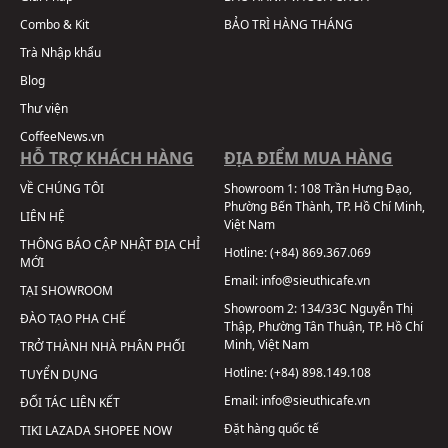
Combo & Kit
BẢO TRÌ HÀNG THÁNG
Trà Nhập khẩu
Blog
Thư viện
CoffeeNews.vn
HỖ TRỢ KHÁCH HÀNG
ĐỊA ĐIỂM MUA HÀNG
VỀ CHÚNG TÔI
Showroom 1:
108 Trần Hưng Đạo,
Phường Bến Thành, TP. Hồ Chí Minh,
LIÊN HỆ
Việt Nam
THÔNG BÁO CẬP NHẬT ĐỊA CHỈ
Hotline:
(+84) 869.367.069
MỚI
Email:
info@sieuthicafe.vn
TẠI SHOWROOM
Showroom 2:
134/33C Nguyễn Thị
ĐÀO TẠO PHA CHẾ
Thập, Phường Tân Thuận, TP. Hồ Chí
Minh, Việt Nam
TRỞ THÀNH NHÀ PHÂN PHỐI
Hotline:
(+84) 898.149.108
TUYỂN DỤNG
Email:
info@sieuthicafe.vn
ĐỐI TÁC LIÊN KẾT
Đặt hàng quốc tế
TIKI
LAZADA
SHOPEE
NOW