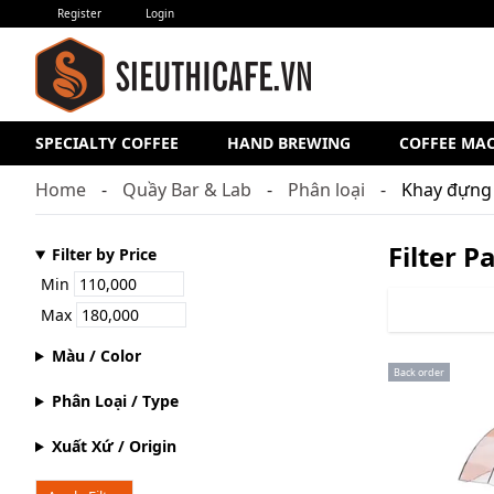
Register
Login
SPECIALTY COFFEE
HAND BREWING
COFFEE MA
Home
Quầy Bar & Lab
Phân loại
Khay đựng 
Filter P
Filter by Price
Min
Max
Màu / Color
Back order
Phân Loại / Type
Xuất Xứ / Origin