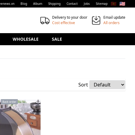
🇻🇳
🇺🇸
eenews.vn
Blog
Album
Shipping
Contact
Jobs
Sitemap
Delivery to your door
Email update
Cost effective
All orders
WHOLESALE
SALE
Sort
Back order