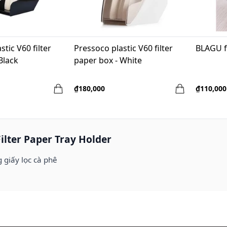
tic V60 filter
Pressoco plastic V60 filter
BLAGU f
Black
paper box - White
₫180,000
₫110,000
ilter Paper Tray Holder
 giấy lọc cà phê