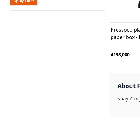
Apply Filter
Pressoco plas
paper box - 
₫198,000
About F
Khay đựng