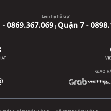
Liên hệ hỗ trợ
 - 0869.367.069
Quận 7 - 0898.
|
8
HAT
VI
GIAO H