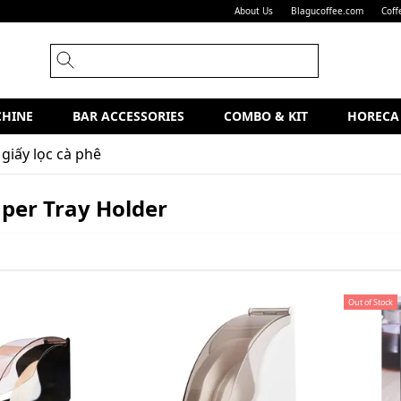
About Us
Blagucoffee.com
Coff
CHINE
BAR ACCESSORIES
COMBO & KIT
HORECA
giấy lọc cà phê
aper Tray Holder
Out of Stock