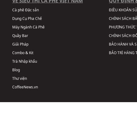
VỀ SIÊU THỊ CÀ PHÊ VIỆT NAM
QUY ĐỊNH 
Cà phê Đặc sản
ĐIỀU KHOẢN S
Dụng Cụ Pha Chế
CHÍNH SÁCH B
Máy Ngành Cà Phê
PHƯƠNG THỨC 
Quầy Bar
CHÍNH SÁCH ĐỔ
Giải Pháp
BẢO HÀNH VÀ 
Combo & Kit
BẢO TRÌ HÀNG
Trà Nhập khẩu
Blog
Thư viện
CoffeeNews.vn