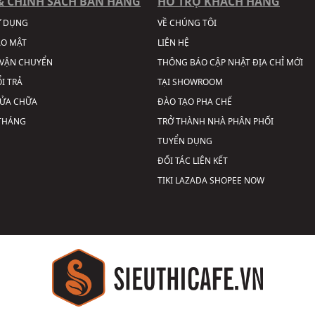
& CHÍNH SÁCH BÁN HÀNG
HỖ TRỢ KHÁCH HÀNG
Ử DỤNG
VỀ CHÚNG TÔI
ẢO MẬT
LIÊN HỆ
VẬN CHUYỂN
THÔNG BÁO CẬP NHẬT ĐỊA CHỈ MỚI
I TRẢ
TẠI SHOWROOM
SỬA CHỮA
ĐÀO TẠO PHA CHẾ
 THÁNG
TRỞ THÀNH NHÀ PHÂN PHỐI
TUYỂN DỤNG
ĐỐI TÁC LIÊN KẾT
TIKI
LAZADA
SHOPEE
NOW