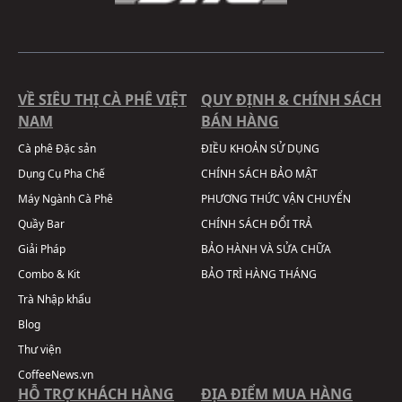
VỀ SIÊU THỊ CÀ PHÊ VIỆT
QUY ĐỊNH & CHÍNH SÁCH
NAM
BÁN HÀNG
Cà phê Đặc sản
ĐIỀU KHOẢN SỬ DỤNG
Dụng Cụ Pha Chế
CHÍNH SÁCH BẢO MẬT
Máy Ngành Cà Phê
PHƯƠNG THỨC VẬN CHUYỂN
Quầy Bar
CHÍNH SÁCH ĐỔI TRẢ
Giải Pháp
BẢO HÀNH VÀ SỬA CHỮA
Combo & Kit
BẢO TRÌ HÀNG THÁNG
Trà Nhập khẩu
Blog
Thư viện
CoffeeNews.vn
HỖ TRỢ KHÁCH HÀNG
ĐỊA ĐIỂM MUA HÀNG