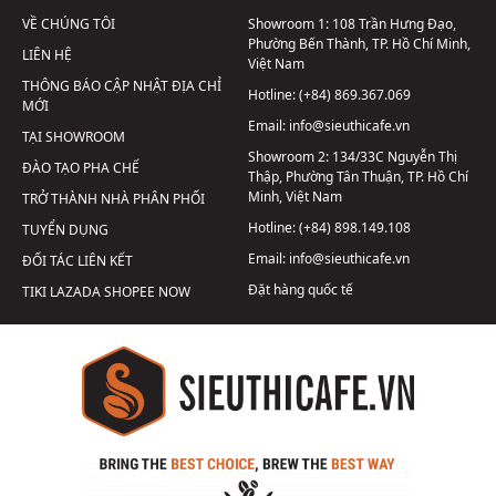
VỀ CHÚNG TÔI
Showroom 1:
108 Trần Hưng Đạo,
Phường Bến Thành, TP. Hồ Chí Minh,
LIÊN HỆ
Việt Nam
THÔNG BÁO CẬP NHẬT ĐỊA CHỈ
Hotline:
(+84) 869.367.069
MỚI
Email:
info@sieuthicafe.vn
TẠI SHOWROOM
Showroom 2:
134/33C Nguyễn Thị
ĐÀO TẠO PHA CHẾ
Thập, Phường Tân Thuận, TP. Hồ Chí
Minh, Việt Nam
TRỞ THÀNH NHÀ PHÂN PHỐI
Hotline:
(+84) 898.149.108
TUYỂN DỤNG
Email:
info@sieuthicafe.vn
ĐỐI TÁC LIÊN KẾT
Đặt hàng quốc tế
TIKI
LAZADA
SHOPEE
NOW