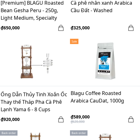
[Premium] BLAGU Roasted
Cà phê nhân xanh Arabica
Bean Gesha Peru - 250g,
Cầu Đất - Washed
Light Medium, Specialty
Coffee Roasted
₫650,000
₫325,000
Sale
Blagu Coffee Roasted
Ống Dẫn Thủy Tinh Xoắn Ốc
Arabica CauDat, 1000g
Thay thế Tháp Pha Cà Phê
Lạnh Yama 6 - 8 Cups
₫589,000
₫920,000
₫620,000
Back order
Back order