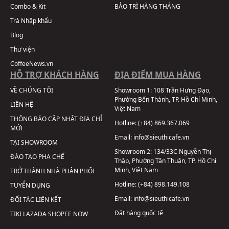
Combo & Kit
BẢO TRÌ HÀNG THÁNG
Trà Nhập khẩu
Blog
Thư viện
CoffeeNews.vn
HỖ TRỢ KHÁCH HÀNG
ĐỊA ĐIỂM MUA HÀNG
VỀ CHÚNG TÔI
Showroom 1:
108 Trần Hưng Đạo,
Phường Bến Thành, TP. Hồ Chí Minh,
LIÊN HỆ
Việt Nam
THÔNG BÁO CẬP NHẬT ĐỊA CHỈ
Hotline:
(+84) 869.367.069
MỚI
Email:
info@sieuthicafe.vn
TẠI SHOWROOM
Showroom 2:
134/33C Nguyễn Thị
ĐÀO TẠO PHA CHẾ
Thập, Phường Tân Thuận, TP. Hồ Chí
Minh, Việt Nam
TRỞ THÀNH NHÀ PHÂN PHỐI
Hotline:
(+84) 898.149.108
TUYỂN DỤNG
Email:
info@sieuthicafe.vn
ĐỐI TÁC LIÊN KẾT
Đặt hàng quốc tế
TIKI
LAZADA
SHOPEE
NOW