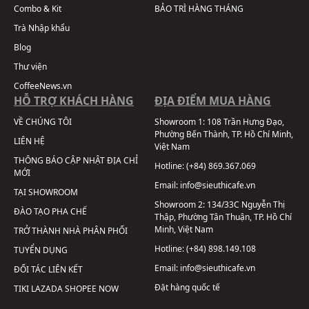
Combo & Kit
BẢO TRÌ HÀNG THÁNG
Trà Nhập khẩu
Blog
Thư viện
CoffeeNews.vn
HỖ TRỢ KHÁCH HÀNG
ĐỊA ĐIỂM MUA HÀNG
VỀ CHÚNG TÔI
Showroom 1:
108 Trần Hưng Đạo,
Phường Bến Thành, TP. Hồ Chí Minh,
LIÊN HỆ
Việt Nam
THÔNG BÁO CẬP NHẬT ĐỊA CHỈ
Hotline:
(+84) 869.367.069
MỚI
Email:
info@sieuthicafe.vn
TẠI SHOWROOM
Showroom 2:
134/33C Nguyễn Thị
ĐÀO TẠO PHA CHẾ
Thập, Phường Tân Thuận, TP. Hồ Chí
Minh, Việt Nam
TRỞ THÀNH NHÀ PHÂN PHỐI
Hotline:
(+84) 898.149.108
TUYỂN DỤNG
Email:
info@sieuthicafe.vn
ĐỐI TÁC LIÊN KẾT
Đặt hàng quốc tế
TIKI
LAZADA
SHOPEE
NOW