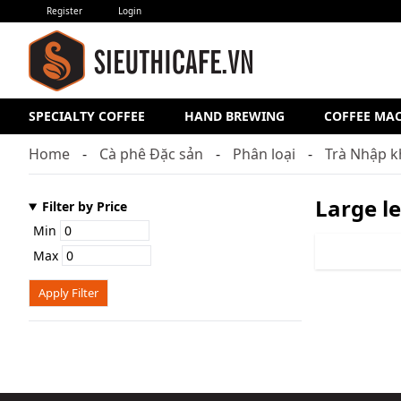
Register
Login
SPECIALTY COFFEE
HAND BREWING
COFFEE MA
Home
Cà phê Đặc sản
Phân loại
Trà Nhập 
Large le
Filter by Price
Min
Max
Apply Filter