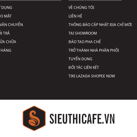
Ử DỤNG
VỀ CHÚNG TÔI
ẢO MẬT
LIÊN HỆ
VẬN CHUYỂN
THÔNG BÁO CẬP NHẬT ĐỊA CHỈ MỚI
I TRẢ
TẠI SHOWROOM
SỬA CHỮA
ĐÀO TẠO PHA CHẾ
 THÁNG
TRỞ THÀNH NHÀ PHÂN PHỐI
TUYỂN DỤNG
ĐỐI TÁC LIÊN KẾT
TIKI
LAZADA
SHOPEE
NOW