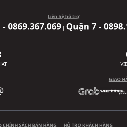
Liên hệ hỗ trợ
 - 0869.367.069
Quận 7 - 0898.
|
8
HAT
VI
GIAO H
& CHÍNH SÁCH BÁN HÀNG
HỖ TRỢ KHÁCH HÀNG