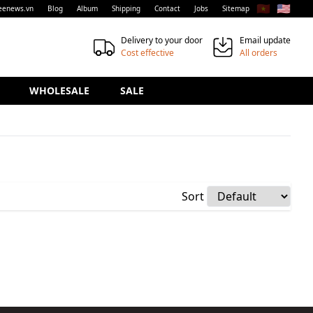
🇻🇳
🇺🇸
eenews.vn
Blog
Album
Shipping
Contact
Jobs
Sitemap
Delivery to your door
Email update
Cost effective
All orders
WHOLESALE
SALE
Sort