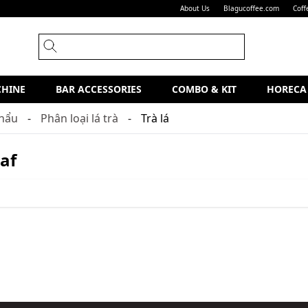
About Us
Blagucoffee.com
Coff
CHINE
BAR ACCESSORIES
COMBO & KIT
HORECA
khẩu
Phân loại lá trà
Trà lá
af