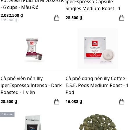
Pot Alessi Pulcina MDL02/6 R
iperEspresso Capsule
- 6 cups - Màu Đỏ
Singles Medium Roast - 1
viên
2.082.500 ₫
28.500 ₫
2.450.000 ₫
Cà phê viên nén Illy
Cà phê dạng nén illy Coffee -
iperEspresso Intenso - Dark
E.S.E. Pods Medium Roast - 1
Roasted - 1 viên
Pod
28.500 ₫
16.038 ₫
Đặt trước