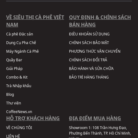
VỀ SIÊU THỊ CÀ PHÊ VIỆT
QUY ĐỊNH & CHÍNH SÁCH
NAM
BÁN HÀNG
Cà phê Đặc sản
ĐIỀU KHOẢN SỬ DỤNG
Dụng Cụ Pha Chế
CHÍNH SÁCH BẢO MẬT
Máy Ngành Cà Phê
PHƯƠNG THỨC VẬN CHUYỂN
Quầy Bar
CHÍNH SÁCH ĐỔI TRẢ
Giải Pháp
BẢO HÀNH VÀ SỬA CHỮA
Combo & Kit
BẢO TRÌ HÀNG THÁNG
Trà Nhập khẩu
Blog
Thư viện
CoffeeNews.vn
HỖ TRỢ KHÁCH HÀNG
ĐỊA ĐIỂM MUA HÀNG
VỀ CHÚNG TÔI
Showroom 1:
108 Trần Hưng Đạo,
Phường Bến Thành, TP. Hồ Chí Minh,
LIÊN HỆ