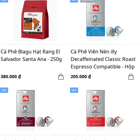
Cà Phê Blagu Hạt Rang El
Cà Phê Viên Nén illy
Salvador Santa Ana - 250g
Decaffeinated Classic Roast
Espresso Compatible - Hộp
10 Viên x 57g
380.000 ₫
205.000 ₫
Mới
Mới