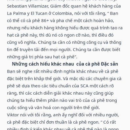
Sebastian Villamizar, Giám đốc quan hệ khách hàng của
La Palma y El Tucan ở Colombia, nói với tôi rằng, “ Bạn
có thể có cà phê 86+ và pha chế một cách hoàn hảo,
nhưng nếu khách hàng không hiểu được quá trình tạo ra
hạt cà phê này, thì dù nó có ngon cỡ nào, thì điều đó
cũng vô nghĩa. Chúng ta cần có những công cụ và thông
tin để truyền tải đến mọi người. Chúng ta cần được biết
những giá trị phía sau hạt cà phê”.
Những cách hiểu khác nhau của cà phê Đặc sản
Bạn sẽ nghe rất nhiều định nghĩa khác nhau về cà phê
đặc biệt trên khắp thế giới. Và mặc dù các chuyên gia cà
phê sẽ dựa theo các tiêu chuẩn của SCA một cách rõ
ràng, thì các cách diễn giải khác nhau này cũng giúp
chúng ta hiểu thêm phần nào vai trò của cà phê trong
cuộc sống và văn hoá con người trên thế giới.
Viktor nói với tôi rằng, anh ấy nghĩ đối với nhiều người,
cà phê đặc biệt chỉ đơn thuần là cà phê ngon. “ Có rất
nhiều định ý kiến khác nhau về cà phê thế nào là ngon,