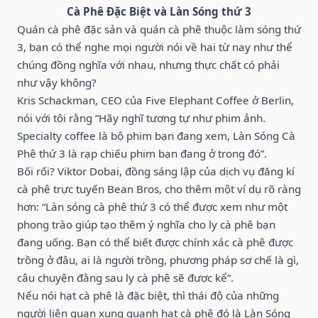
Cà Phê Đặc Biệt và Làn Sóng thứ 3
Quán cà phê đặc sản và quán cà phê thuộc làm sóng thứ
3, bạn có thể nghe mọi người nói về hai từ nay như thể
chúng đồng nghĩa với nhau, nhưng thực chất có phải
như vậy không?
Kris Schackman, CEO của Five Elephant Coffee ở Berlin,
nói với tôi rằng “Hãy nghĩ tương tự như phim ảnh.
Specialty coffee là bộ phim bạn đang xem, Làn Sóng Cà
Phê thứ 3 là rạp chiếu phim bạn đang ở trong đó”.
Bối rối? Viktor Dobai, đồng sáng lập của dịch vụ đăng kí
cà phê trực tuyến Bean Bros, cho thêm một ví dụ rõ ràng
hơn: “Làn sóng cà phê thứ 3 có thể được xem như một
phong trào giúp tạo thêm ý nghĩa cho ly cà phê bạn
đang uống. Bạn có thể biết được chính xác cà phê được
trồng ở đâu, ai là người trồng, phương pháp sơ chế là gì,
câu chuyện đằng sau ly cà phê sẽ được kể”.
Nếu nói hạt cà phê là đặc biệt, thì thái độ của những
người liên quan xung quanh hạt cà phê đó là Làn Sóng