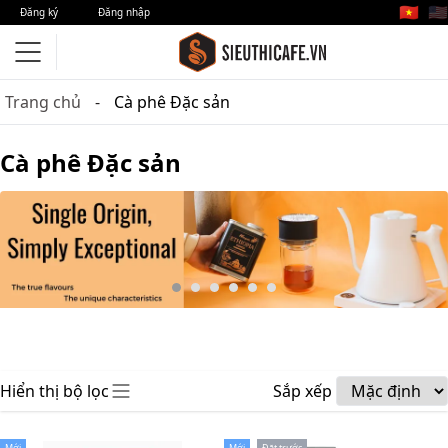
🇻🇳
🇺🇸
Đăng ký
Đăng nhập
Trang chủ
Cà phê Đặc sản
Cà phê Đặc sản
Hiển thị bộ lọc
Sắp xếp
Mới
Mới
Đặt trước