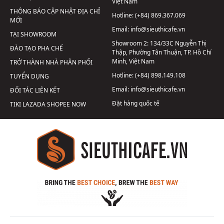
Việt Nam
THÔNG BÁO CẬP NHẬT ĐỊA CHỈ
Hotline:
(+84) 869.367.069
MỚI
Email:
info@sieuthicafe.vn
TẠI SHOWROOM
Showroom 2:
134/33C Nguyễn Thị
ĐÀO TẠO PHA CHẾ
Thập, Phường Tân Thuận, TP. Hồ Chí
Minh, Việt Nam
TRỞ THÀNH NHÀ PHÂN PHỐI
Hotline:
(+84) 898.149.108
TUYỂN DỤNG
Email:
info@sieuthicafe.vn
ĐỐI TÁC LIÊN KẾT
Đặt hàng quốc tế
TIKI
LAZADA
SHOPEE
NOW