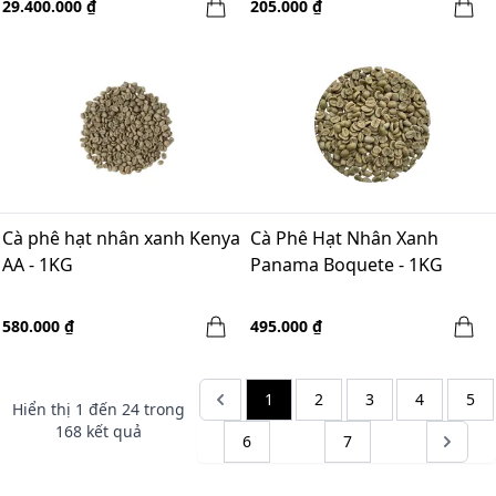
29.400.000 ₫
205.000 ₫
Cà phê hạt nhân xanh Kenya
Cà Phê Hạt Nhân Xanh
AA - 1KG
Panama Boquete - 1KG
580.000 ₫
495.000 ₫
1
2
3
4
5
Hiển thị
1
đến
24
trong
168
kết quả
6
7