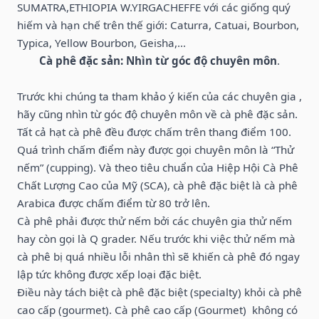
SUMATRA,ETHIOPIA W.YIRGACHEFFE với các giống quý
hiếm và hạn chế trên thế giới: Caturra, Catuai, Bourbon,
Typica, Yellow Bourbon, Geisha,...
Cà phê đặc sản: Nhìn từ góc độ chuyên môn
.
Trước khi chúng ta tham khảo ý kiến của các chuyên gia ,
hãy cũng nhìn từ góc độ chuyên môn về cà phê đặc sản.
Tất cả hạt cà phê đều được chấm trên thang điểm 100.
Quá trình chấm điểm này được gọi chuyên môn là “Thử
nếm” (cupping). Và theo tiêu chuẩn của Hiệp Hội Cà Phê
Chất Lượng Cao của Mỹ (SCA), cà phê đặc biệt là cà phê
Arabica được chấm điểm từ 80 trở lên.
Cà phê phải được thử nếm bởi các chuyên gia thử nếm
hay còn gọi là Q grader. Nếu trước khi việc thử nếm mà
cà phê bị quá nhiều lỗi nhân thì sẽ khiến cà phê đó ngay
lập tức không được xếp loại đặc biệt.
Điều này tách biệt cà phê đặc biệt (specialty) khỏi cà phê
cao cấp (gourmet). Cà phê cao cấp (Gourmet) không có