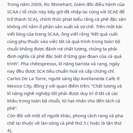
Trong năm 2009, Ric Rhinehart, Giám đốc điều hành của
SCAA ( tổ chức này bây giờ đã nhập lại cùng với SCAE để
trở thành SCA), chính thức phát biểu rằng cà phê đặc sản
không chỉ nằm ở phần sản xuất và sơ chế. Trên một bài
viết blog của trang SCAA, ông viết rằng “Kết quả cuối
cùng phụ thuộc vào việc tất cả quá trình trong toàn bộ
chuỗi không được đánh rơi chất lượng, chúng ta phải
định nghĩa cà phê đặc biệt ở từng giai đoạn của cà quá
trình”. Pha chếespresso, kĩ năng barista và rang, ngày
nay đều được SCA tiêu chuẩn hoá và cấp chứng chỉ.
Carlos De La Torre, người sáng lập Avellaneda Cafe ở
Mexico City, đồng ý với quan điểm trên: “Chất lượng và
kĩ năng nghề nghiệp tốt phải được duy trì ở tất cả các
khâu trong toàn bộ chuỗi, từ hạt nhân cho đến tách cà
phê”.
Còn đối với một số người khác, phong cách rang và pha
chế lại thuộc về làn sóng cà phê thứ 3 ( hoặc là tận thứ
4).