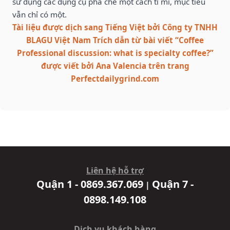
sử dụng các dụng cụ pha chế một cách tỉ mỉ, mục tiêu
vẫn chỉ có một.
Tài liệu được dịch sang Tiếng Việt bởi Công ty TNHH
BLAGU Việt Nam Trích dẫn từ bài viết “Coffee
Professional discussion: what is specialty coffee?”
được viết bởi Ana Valencia trên trang
Perfectdailygrind.com
Liên hệ hỗ trợ
Quận 1 - 0869.367.069
Quận 7 -
|
0898.149.108
Dịch vụ khách hàng