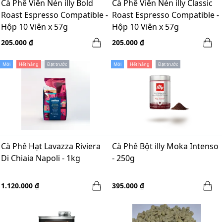
Cà Phê Viên Nén illy Bold
Cà Phê Viên Nén illy Classic
Roast Espresso Compatible -
Roast Espresso Compatible -
Hộp 10 Viên x 57g
Hộp 10 Viên x 57g
205.000 ₫
205.000 ₫
Mới
Hết hàng
Đặt trước
Mới
Hết hàng
Đặt trước
Cà Phê Hạt Lavazza Riviera
Cà Phê Bột illy Moka Intenso
Di Chiaia Napoli - 1kg
- 250g
1.120.000 ₫
395.000 ₫