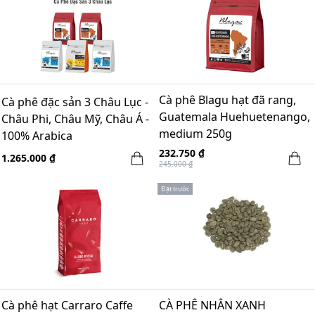
Cà phê Blagu hạt đã rang,
Cà phê đặc sản 3 Châu Lục -
Guatemala Huehuetenango,
Châu Phi, Châu Mỹ, Châu Á -
medium 250g
100% Arabica
232.750 ₫
1.265.000 ₫
245.000 ₫
Đặt trước
Cà phê hạt Carraro Caffe
CÀ PHÊ NHÂN XANH