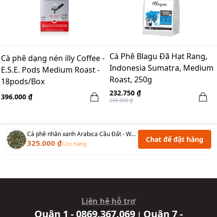
Cà Phê Blagu Đã Hạt Rang,
Cà phê dạng nén illy Coffee -
Indonesia Sumatra, Medium
E.S.E. Pods Medium Roast -
Roast, 250g
18pods/Box
232.750 ₫
396.000 ₫
245.000 ₫
Cà phê nhân xanh Arabica Cầu Đất - Washed
Chat để đặt hàng
325.000 ₫
Còn hàng
Liên hệ hỗ trợ
Quận 1 - 0869.367.069
Quận 7 -
|