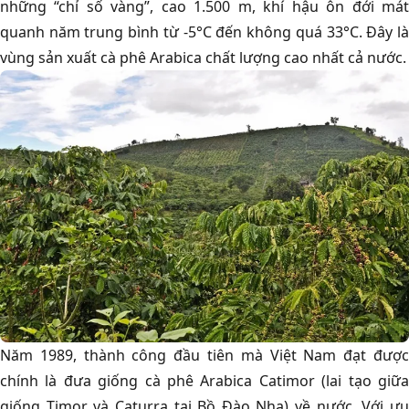
những “chỉ số vàng”, cao 1.500 m, khí hậu ôn đới mát
quanh năm trung bình từ -5°C đến không quá 33°C. Đây là
vùng sản xuất cà phê Arabica chất lượng cao nhất cả nước.
Năm 1989, thành công đầu tiên mà Việt Nam đạt được
chính là đưa giống cà phê Arabica Catimor (lai tạo giữa
giống Timor và Caturra tại Bồ Đào Nha) về nước. Với ưu