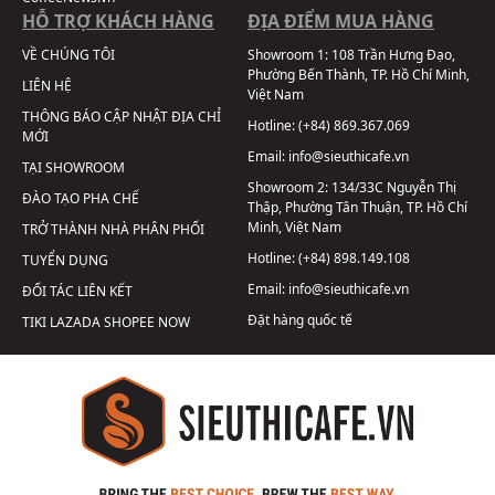
HỖ TRỢ KHÁCH HÀNG
ĐỊA ĐIỂM MUA HÀNG
VỀ CHÚNG TÔI
Showroom 1:
108 Trần Hưng Đạo,
Phường Bến Thành, TP. Hồ Chí Minh,
LIÊN HỆ
Việt Nam
THÔNG BÁO CẬP NHẬT ĐỊA CHỈ
Hotline:
(+84) 869.367.069
MỚI
Email:
info@sieuthicafe.vn
TẠI SHOWROOM
Showroom 2:
134/33C Nguyễn Thị
ĐÀO TẠO PHA CHẾ
Thập, Phường Tân Thuận, TP. Hồ Chí
Minh, Việt Nam
TRỞ THÀNH NHÀ PHÂN PHỐI
Hotline:
(+84) 898.149.108
TUYỂN DỤNG
Email:
info@sieuthicafe.vn
ĐỐI TÁC LIÊN KẾT
Đặt hàng quốc tế
TIKI
LAZADA
SHOPEE
NOW